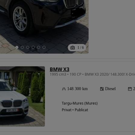
Eligibil pentru
finantare
1
/
6
BMW X3
1995 cm3 • 190 CP • BMW X3 2020/ 148.300! X-Dri
148 300 km
Diesel
Targu-Mures (Mures)
Privat • Publicat