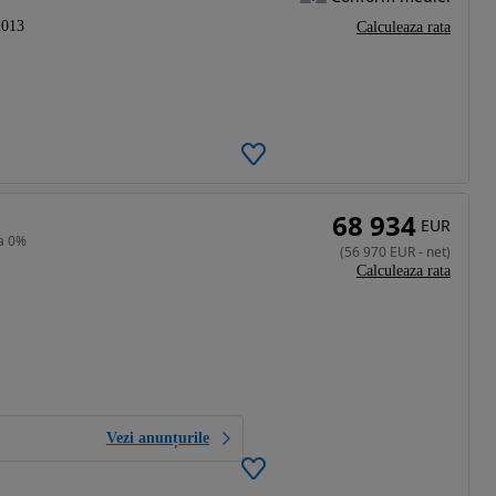
2013
Calculeaza rata
68 934
EUR
a 0%
(
56 970
EUR
-
net
)
Calculeaza rata
Vezi anunțurile