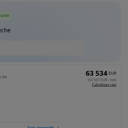
lunar
eche
63 534
EUR
a 0%
(
52 507
EUR
-
net
)
Calculeaza rata
Vezi anunțurile