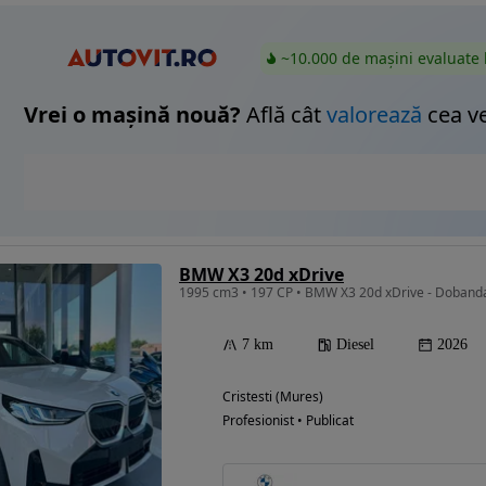
~10.000 de mașini evaluate 
Vrei o mașină nouă?
Află cât
valorează
cea v
BMW X3 20d xDrive
1995 cm3 • 197 CP • BMW X3 20d xDrive - Doband
7 km
Diesel
2026
Cristesti (Mures)
Profesionist • Publicat