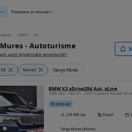
e
Finanțare și resurse
e
Finanțare
e
Instrument de evaluare a mașinii
Raport al istoricului vehiculului
ce
Blog Autovit.ro
oturisme
BMW
X3
anțare
Mures - Autoturisme
lii verificate
S
um sunt organizate anunturile?
X3
Mures
Șterge filtrele
BMW X3 xDrive20d Aut. xLine
Promovat
228 600 km
Diesel
Targu-Mures (Mures)