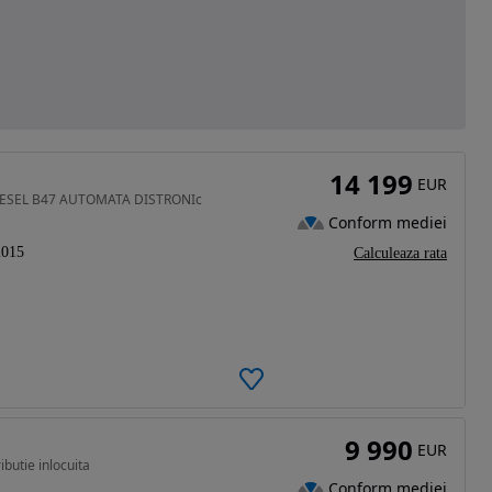
14 199
EUR
0 DIESEL B47 AUTOMATA DISTRONIc
Conform mediei
2015
Calculeaza rata
9 990
EUR
ibutie inlocuita
Conform mediei