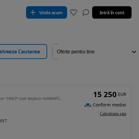
Vinde acum
Intră în cont
alveaza Cautarea
15 250
EUR
1995 cm3 • 190 CP • ~2017~Camera~Facelift~Bicolor~190CP~Led~Keyless~GARANTIE 1 AN ~
Conform mediei
Calculeaza rata
2017