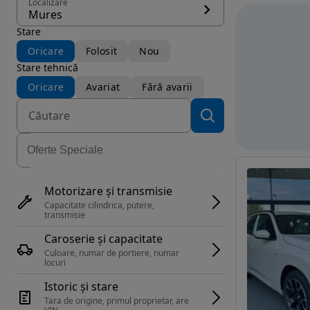
Localizare
Mures
Stare
Oricare
Folosit
Nou
Stare tehnică
Oricare
Avariat
Fără avarii
Motorizare și transmisie
Capacitate cilindrica, putere, 
transmisie
Caroserie și capacitate
Culoare, numar de portiere, numar 
locuri
Istoric și stare
Tara de origine, primul proprietar, are 