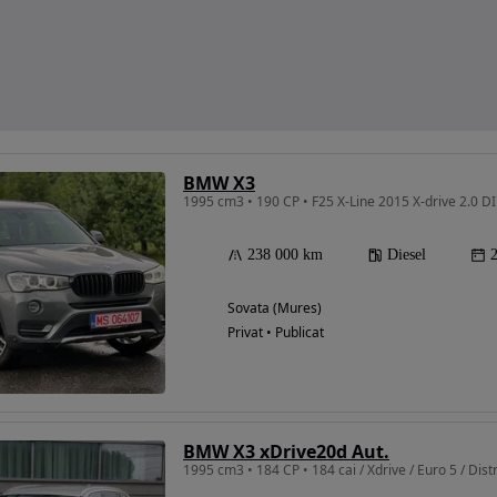
BMW X3
1995 cm3 • 190 CP • F25 X-Line 2015 X-drive 2.
238 000 km
Diesel
Sovata (Mures)
Privat • Publicat
BMW X3 xDrive20d Aut.
1995 cm3 • 184 CP • 184 cai / Xdrive / Euro 5 / Distr