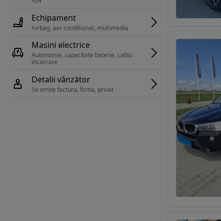
VIN 
Echipament
Airbag, aer conditionat, multimedia
Masini electrice
Autonomie, capacitate baterie, cablu 
incarcare 
Detalii vânzător
Se emite factura, firma, privat