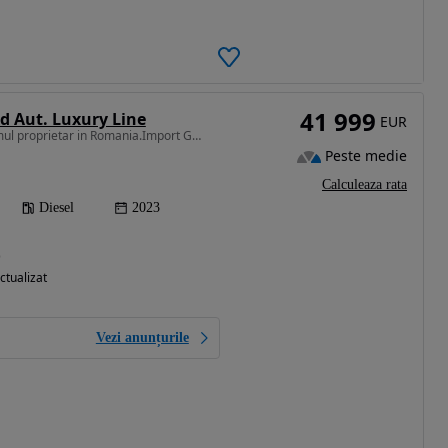
41 999
 Aut. Luxury Line
EUR
1995 cm3 • 190 CP • Primul proprietar in Romania.Import Germania
Peste medie
Calculeaza rata
Diesel
2023
)
ctualizat
Vezi anunțurile