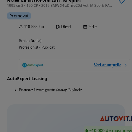
BMW X4 xDrive20d Aut. M Sport
1995 cm3 • 190 CP • 2019 BMW X4 xDrive20d Aut. M Sport/ RATE FIXE / AVANS 0 / Garanție /
Promovat
118 558 km
Diesel
2019
Braila (Braila)
Profesionist • Publicat
Vezi anunțurile
AutoExpert Leasing
Finantare
Livrare gratuita (acasa)
Buyback
~10.000 de mașini ev