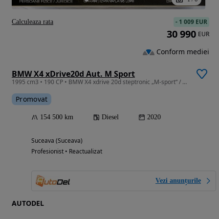
-
1 009 EUR
Calculeaza rata
30 990
EUR
Conform mediei
BMW X4 xDrive20d Aut. M Sport
1995 cm3 • 190 CP • BMW X4 xdrive 20d steptronic „M-sport“ / ACC / Head-Up / HiFi
Promovat
154 500 km
Diesel
2020
Suceava (Suceava)
Profesionist • Reactualizat
Vezi anunțurile
AUTODEL