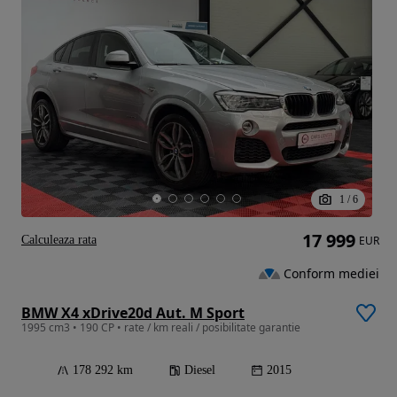
1
/
6
17 999
Calculeaza rata
EUR
Conform mediei
BMW X4 xDrive20d Aut. M Sport
1995 cm3 • 190 CP • rate / km reali / posibilitate garantie
178 292 km
Diesel
2015