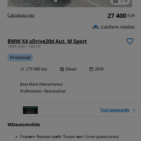
1
/
6
27 400
Calculeaza rata
EUR
Conform mediei
BMW X4 xDrive20d Aut. M Sport
1995 cm3 • 190 CP
Promovat
179 000 km
Diesel
2018
Baia Mare (Maramures)
Profesionist • Reactualizat
Vezi anunțurile
MDautomobile
Finantare
Reparație rapidă
Tractare auto
Livrare gratuita (acasa)