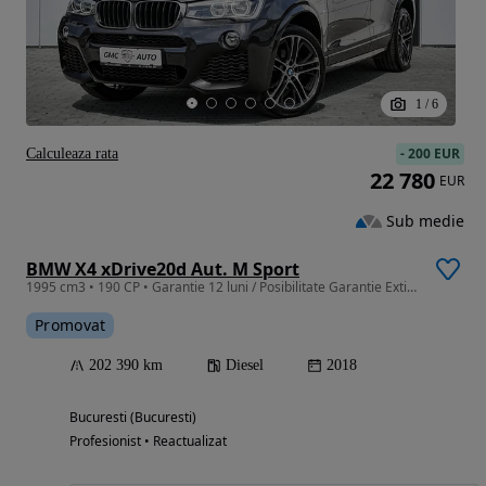
1
/
6
-
200 EUR
Calculeaza rata
22 780
EUR
Sub medie
BMW X4 xDrive20d Aut. M Sport
1995 cm3 • 190 CP • Garantie 12 luni / Posibilitate Garantie Extinsa / Rate / Credit Auto
Promovat
202 390 km
Diesel
2018
Bucuresti (Bucuresti)
Profesionist • Reactualizat