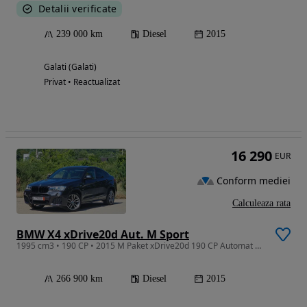
Detalii verificate
239 000 km
Diesel
2015
Galati (Galati)
Privat • Reactualizat
16 290
EUR
Conform mediei
Calculeaza rata
BMW X4 xDrive20d Aut. M Sport
1995 cm3 • 190 CP • 2015 M Paket xDrive20d 190 CP Automat Navi Mare Camera Bi Xenon Piele
266 900 km
Diesel
2015