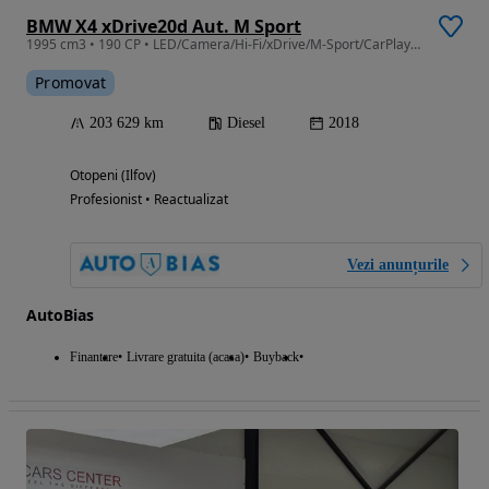
BMW X4 xDrive20d Aut. M Sport
1995 cm3 • 190 CP • LED/Camera/Hi-Fi/xDrive/M-Sport/CarPlay/Leasing-Rate FARA AVANS
Promovat
203 629 km
Diesel
2018
Otopeni (Ilfov)
Profesionist • Reactualizat
Vezi anunțurile
AutoBias
Finantare
Livrare gratuita (acasa)
Buyback