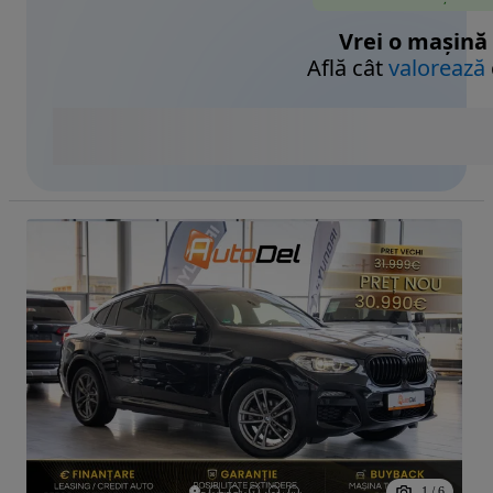
Vrei o mașină
Află cât
valorează
1
/
6