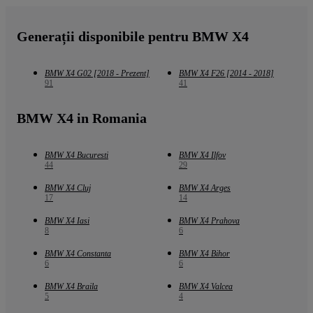
Generații disponibile pentru BMW X4
BMW X4 G02 [2018 - Prezent]
BMW X4 F26 [2014 - 2018]
91
41
BMW X4 in Romania
BMW X4 Bucuresti
BMW X4 Ilfov
44
29
BMW X4 Cluj
BMW X4 Arges
17
14
BMW X4 Iasi
BMW X4 Prahova
8
6
BMW X4 Constanta
BMW X4 Bihor
6
6
BMW X4 Braila
BMW X4 Valcea
5
4