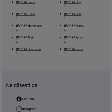
BMW X4 Buzau
BMW X4 Dolj
4
3
BMW X4 Galati
BMW X4 Sibiu
3
3
BMW X4 Maramures
BMW X4 Brasov
3
2
BMW X4 Timis
BMW X4 Suceava
2
2
BMW X4 Dambovita
BMW X4 Bacau
2
1
Ne găsești pe
Facebook
Instagram