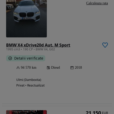
Calculeaza rata
BMW X4 xDrive20d Aut. M Sport
1995 cm3 • 190 CP • BMW X4, G02
Detalii verificate
94 570 km
Diesel
2018
Ulmi (Dambovita)
Privat • Reactualizat
21 150
EUR