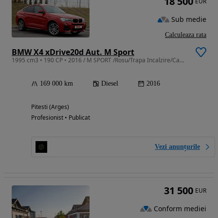
18 500
EUR
Sub medie
Calculeaza rata
BMW X4 xDrive20d Aut. M Sport
1995 cm3 • 190 CP • 2016 / M SPORT /Rosu/Trapa Incalzire/Camera/LED/190 CP
169 000 km
Diesel
2016
Pitesti (Arges)
Profesionist • Publicat
Vezi anunțurile
31 500
EUR
Conform mediei