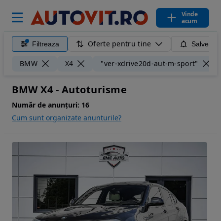
Vinde
acum
Oferte pentru tine
Filtreaza
Salveaza
BMW
X4
"ver-xdrive20d-aut-m-sport"
BMW X4 - Autoturisme
Număr de anunțuri:
16
Cum sunt organizate anunturile?