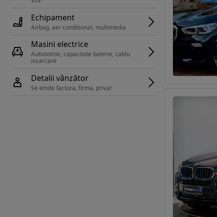
VIN 
Echipament
Airbag, aer conditionat, multimedia
Masini electrice
Autonomie, capacitate baterie, cablu 
incarcare 
Detalii vânzător
Se emite factura, firma, privat