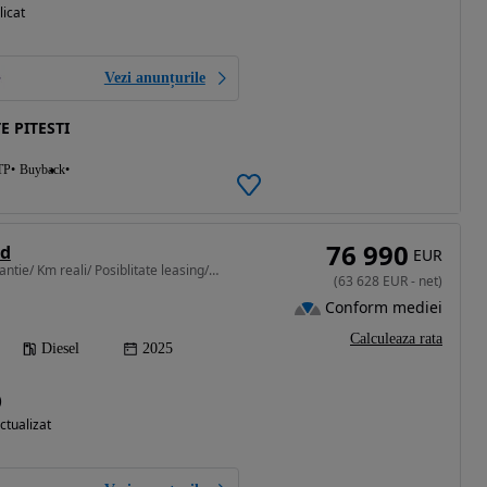
licat
Vezi anunțurile
E PITESTI
TP
Buyback
76 990
0d
EUR
2993 cm3 • 286 CP • Garantie/ Km reali/ Posiblitate leasing/ Rate fixe cu buletinul
(
63 628
EUR
-
net
)
Conform mediei
Calculeaza rata
Diesel
2025
)
ctualizat