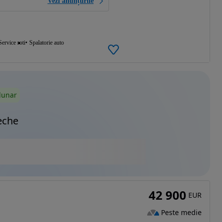
Vezi anunțurile
Service roti
Spalatorie auto
lunar
eche
42 900
EUR
Peste medie