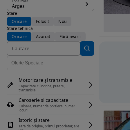
Localizare
Arges
Stare
Oricare
Folosit
Nou
Stare tehnică
Oricare
Avariat
Fără avarii
Motorizare și transmisie
Capacitate cilindrica, putere, 
transmisie
Caroserie și capacitate
Culoare, numar de portiere, numar 
locuri
Istoric și stare
Tara de origine, primul proprietar, are 