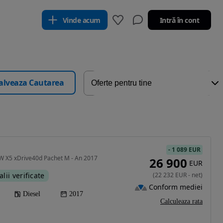
Vinde acum
Intră în cont
alveaza Cautarea
-
1 089 EUR
W X5 xDrive40d Pachet M - An 2017
26 900
EUR
alii verificate
(
22 232
EUR
-
net
)
Conform mediei
Diesel
2017
Calculeaza rata