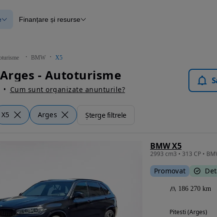
e
Finanțare și resurse
e
Finanțare
e
Instrument de evaluare a mașinii
Raport al istoricului vehiculului
ce
Blog Autovit.ro
oturisme
BMW
X5
anțare
Arges - Autoturisme
lii verificate
S
Cum sunt organizate anunturile?
X5
Arges
Șterge filtrele
BMW X5
2993 cm3 • 313 CP • BM
Promovat
Det
186 270 km
Pitesti (Arges)