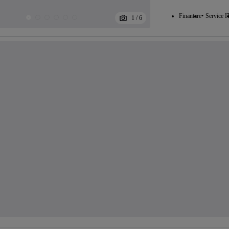
Finantare
Service I
1
/
6