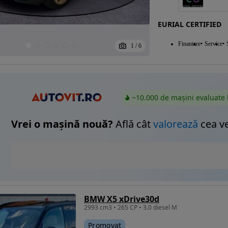
EURIAL CERTIFIED
Finantare
Service
1
/
6
~10.000 de mașini evaluate 
Vrei o mașină nouă?
Află cât
valorează
cea v
BMW X5 xDrive30d
2993 cm3 • 265 CP • 3.0 diesel M
Promovat