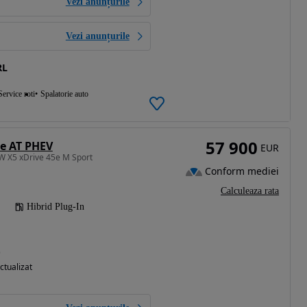
Vezi anunțurile
Vezi anunțurile
RL
Service roti
Spalatorie auto
57 900
e AT PHEV
EUR
W X5 xDrive 45e M Sport
Conform mediei
Calculeaza rata
Hibrid Plug-In
)
ctualizat