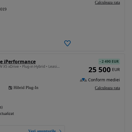
Calculeaza rata
2019
e iPerformance
-
2 490 EUR
1997 cm3 • 313 CP • BMW X5 xDrive • Plug-in Hybrid • Leasing • Rate • Credit •
25 500
EUR
Conform mediei
Hibrid Plug-In
Calculeaza rata
s)
ctualizat
Vezi anunțurile