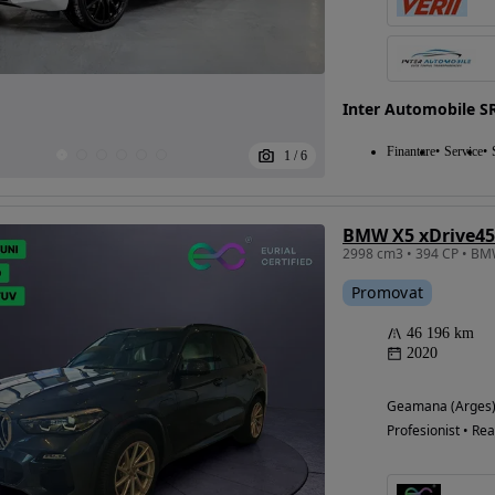
Eligibil pentru
Inter Automobile S
finantare
Finantare
Service
1
/
6
BMW X5 xDrive45
2998 cm3 • 394 CP • BM
Promovat
46 196 km
2020
Geamana (Arges
Profesionist • Rea