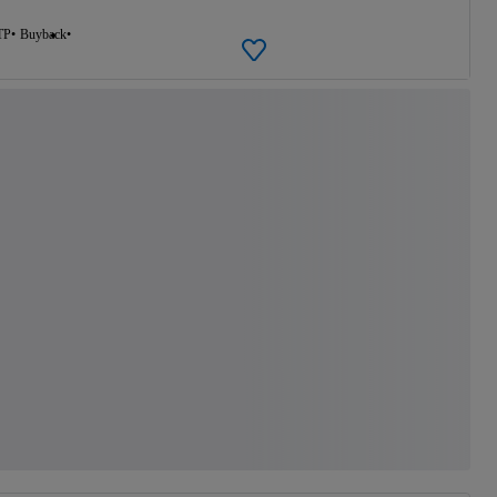
TP
Buyback