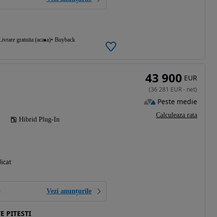
Livrare gratuita (acasa)
Buyback
43 900
EUR
(
36 281
EUR
-
net
)
Peste medie
Calculeaza rata
Hibrid Plug-In
licat
Vezi anunțurile
E PITESTI