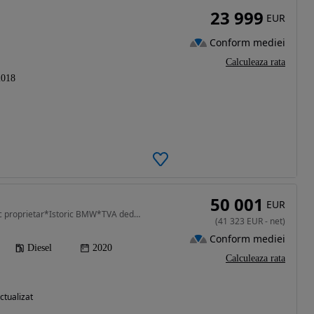
23 999
EUR
Conform mediei
Calculeaza rata
2018
50 001
EUR
2993 cm3 • 286 CP • Unic proprietar*Istoric BMW*TVA deduct*Garantie*
(
41 323
EUR
-
net
)
Conform mediei
Diesel
2020
Calculeaza rata
ctualizat