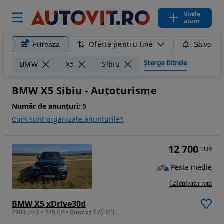
Vinde
acum
Oferte pentru tine
Filtreaza
Salveaza
Șterge filtrele
BMW
X5
Sibiu
BMW X5 Sibiu - Autoturisme
Număr de anunțuri:
5
Cum sunt organizate anunturile?
12 700
EUR
Peste medie
Calculeaza rata
BMW X5 xDrive30d
2993 cm3 • 245 CP • Bmw x5 E70 LCI.