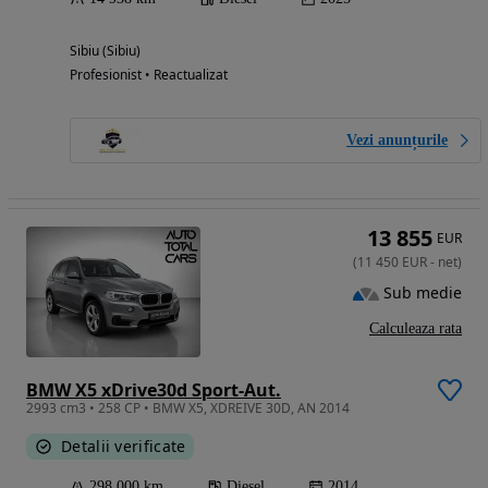
Sibiu (Sibiu)
Profesionist • Reactualizat
Vezi anunțurile
13 855
EUR
(
11 450
EUR
-
net
)
Sub medie
Calculeaza rata
BMW X5 xDrive30d Sport-Aut.
2993 cm3 • 258 CP • BMW X5, XDREIVE 30D, AN 2014
Detalii verificate
298 000 km
Diesel
2014