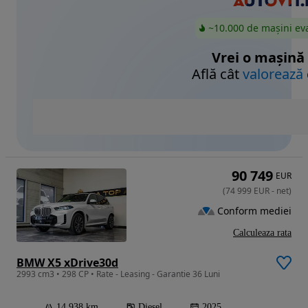
~10.000 de mașini ev
Vrei o mașină
Află cât
valorează
90 749
EUR
(
74 999
EUR
-
net
)
Conform mediei
Calculeaza rata
BMW X5 xDrive30d
2993 cm3 • 298 CP • Rate - Leasing - Garantie 36 Luni
14 938 km
Diesel
2025