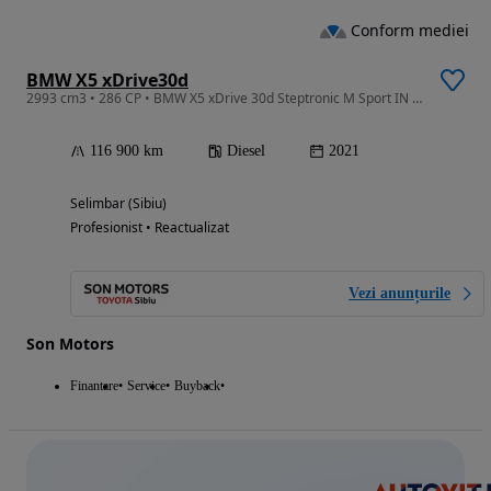
Conform mediei
BMW X5 xDrive30d
2993 cm3 • 286 CP • BMW X5 xDrive 30d Steptronic M Sport IN STOC LA SIBIU
116 900 km
Diesel
2021
Selimbar (Sibiu)
Profesionist • Reactualizat
Vezi anunțurile
Son Motors
Finantare
Service
Buyback