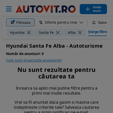
Vinde
acum
Oferte pentru tine
Filtreaza
Salveaza
Șterge filtrele
Hyundai
Santa Fe
Alba
Hyundai Santa Fe Alba - Autoturisme
Număr de anunțuri:
0
Cum sunt organizate anunturile?
Nu sunt rezultate pentru
căutarea ta
Incearca sa aplici mai putine filtre pentru a
primi mai multe rezultate.
Vrei sa fii anuntat daca gasim o masina care
indeplineste criteriile tale? Salveaza cautarea
pentru a primi notificari pe e-mail.