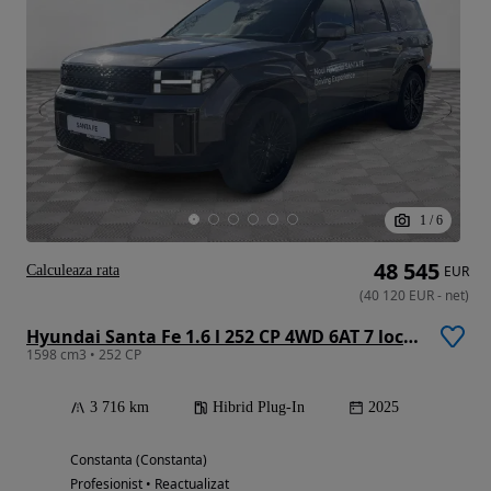
1
/
6
48 545
Calculeaza rata
EUR
(
40 120
EUR
-
net
)
Hyundai Santa Fe 1.6 l 252 CP 4WD 6AT 7 locuri PHEV Calligraphy
1598 cm3 • 252 CP
3 716 km
Hibrid Plug-In
2025
Constanta (Constanta)
Profesionist • Reactualizat