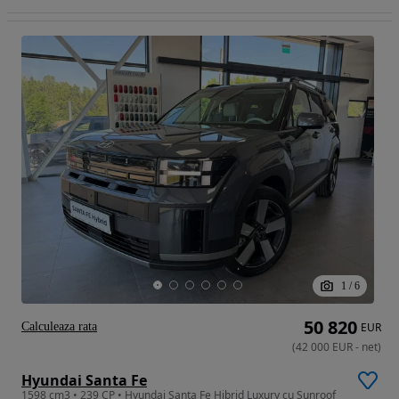
1
/
6
50 820
Calculeaza rata
EUR
(
42 000
EUR
-
net
)
Hyundai Santa Fe
1598 cm3 • 239 CP • Hyundai Santa Fe Hibrid Luxury cu Sunroof