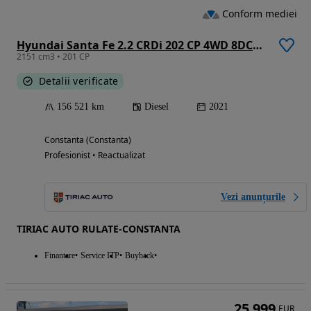
Conform mediei
Hyundai Santa Fe 2.2 CRDi 202 CP 4WD 8DCT Luxury
2151 cm3 • 201 CP
Detalii verificate
156 521 km
Diesel
2021
Constanta (Constanta)
Profesionist • Reactualizat
Vezi anunțurile
TIRIAC AUTO RULATE-CONSTANTA
Finantare
Service ITP
Buyback
25 999
EUR