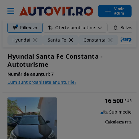
Vinde
acum
Oferte pentru tine
Filtreaza
Salveaza
Șterge fil
Hyundai
Santa Fe
Constanta
Hyundai Santa Fe Constanta -
Autoturisme
Număr de anunțuri:
7
Cum sunt organizate anunturile?
16 500
EUR
Sub medie
Calculeaza rata