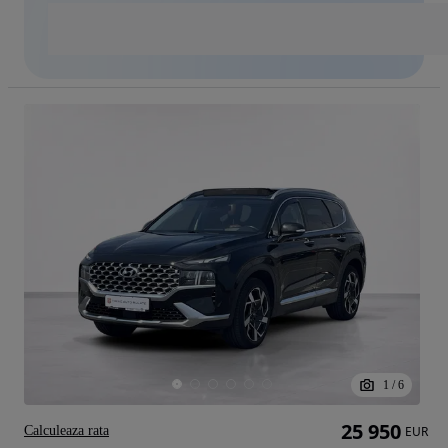
1
/
6
25 950
Calculeaza rata
EUR