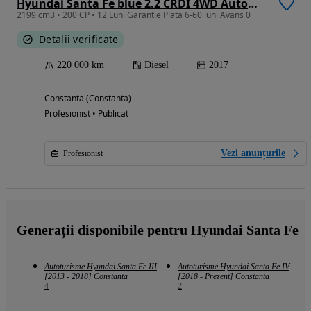
Hyundai Santa Fe blue 2.2 CRDI 4WD Automatik Premium
2199 cm3 • 200 CP • 12 Luni Garantie Plata 6-60 luni Avans 0
Detalii verificate
220 000 km
Diesel
2017
Constanta (Constanta)
Profesionist • Publicat
Vezi anunțurile
Profesionist
Generații disponibile pentru Hyundai Santa Fe
Autoturisme Hyundai Santa Fe III
Autoturisme Hyundai Santa Fe IV
[2013 - 2018] Constanta
[2018 - Prezent] Constanta
4
2