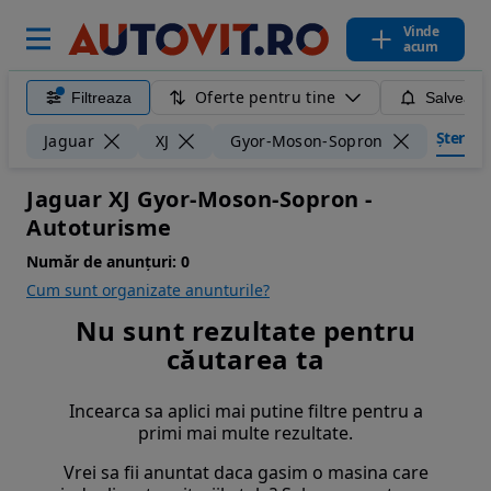
Vinde
acum
Oferte pentru tine
Filtreaza
Salveaza
Șterge f
Jaguar
XJ
Gyor-Moson-Sopron
Jaguar XJ Gyor-Moson-Sopron -
Autoturisme
Număr de anunțuri:
0
Cum sunt organizate anunturile?
Nu sunt rezultate pentru
căutarea ta
Incearca sa aplici mai putine filtre pentru a
primi mai multe rezultate.
Vrei sa fii anuntat daca gasim o masina care