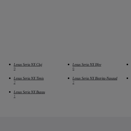
Lexus Seria NX Cluj
Lexus Seria NX Ilfov
9
6
Lexus Seria NX Timis
Lexus Seria NX Bistrita-Nasaud
2
2
Lexus Seria NX Buzau
1