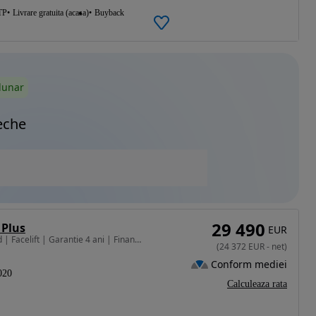
TP
Livrare gratuita (acasa)
Buyback
lunar
eche
29 490
 Plus
EUR
2494 cm3 • 197 CP • LEXUS NX 300h | 4X4 | Hybrid | Facelift | Garantie 4 ani | Finantare |
(
24 372
EUR
-
net
)
Conform mediei
020
Calculeaza rata