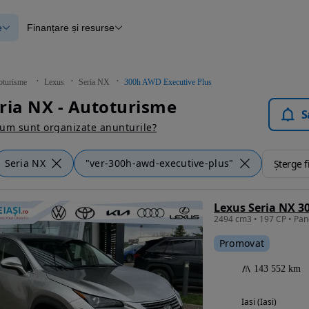
e
Finanțare și resurse
e
Finanțare
e
Instrument de evaluare a mașinii
Raport al istoricului vehiculului
ce
Blog Autovit.ro
oturisme
Lexus
Seria NX
300h AWD Executive Plus
anțare
ria NX - Autoturisme
lii verificate
S
um sunt organizate anunturile?
Seria NX
"ver-300h-awd-executive-plus"
Șterge fi
Lexus Seria NX 3
Promovat
143 552 km
Iasi (Iasi)