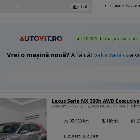
Finantare
Service I
1
/
6
~10.000 de mașini evaluate 
Vrei o mașină nouă?
Află cât
valorează
cea v
Lexus Seria NX 300h AWD Executive
95 950 km
Hibrid
2
Bucuresti (Bucuresti)