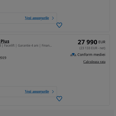
Vezi anunțurile
27 990
 Plus
EUR
2494 cm3 • 197 CP • LEXUS NX 300h | 4X4 | Hybrid | Facelift | Garantie 4 ani | Finantare |
(
23 133
EUR
-
net
)
Conform mediei
2019
Calculeaza rata
Vezi anunțurile