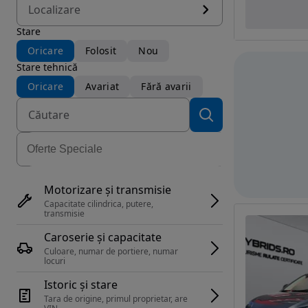
Localizare
Stare
Oricare
Folosit
Nou
Stare tehnică
Oricare
Avariat
Fără avarii
Motorizare și transmisie
Capacitate cilindrica, putere, 
transmisie
Caroserie și capacitate
Culoare, numar de portiere, numar 
locuri
Istoric și stare
Tara de origine, primul proprietar, are 