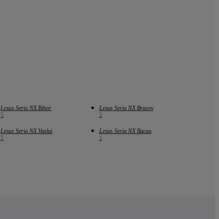
Lexus Seria NX Bihor
Lexus Seria NX Brasov
5
2
Lexus Seria NX Vaslui
Lexus Seria NX Bacau
2
1