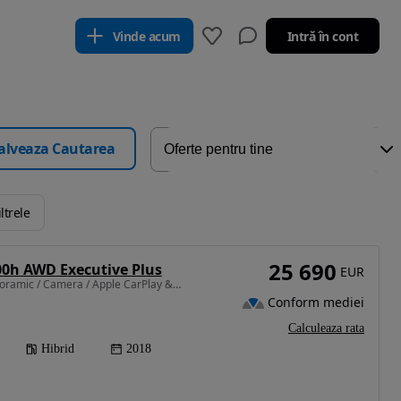
Vinde acum
Intră în cont
alveaza Cautarea
ltrele
25 690
00h AWD Executive Plus
EUR
2494 cm3 • 197 CP • Panoramic / Camera / Apple CarPlay & Android Auto /Senzori parcare/LED
Conform mediei
Calculeaza rata
Hibrid
2018