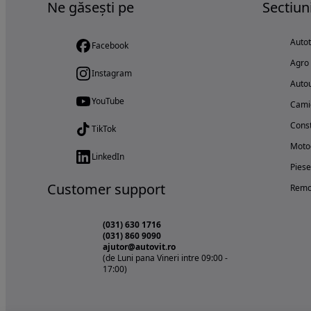
Ne găsești pe
Sectiun
Auto
Facebook
Agro
Instagram
Autou
YouTube
Cami
Const
TikTok
Motoc
LinkedIn
Piese
Customer support
Remo
(031) 630 1716
(031) 860 9090
ajutor@autovit.ro
(de Luni pana Vineri intre 09:00 -
17:00)