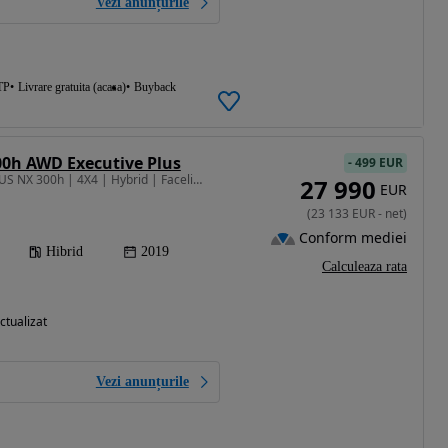
Vezi anunțurile
TP
Livrare gratuita (acasa)
Buyback
00h AWD Executive Plus
-
499 EUR
2494 cm3 • 197 CP • LEXUS NX 300h | 4X4 | Hybrid | Facelift | Garantie 3 ani | Finantare |
27 990
EUR
(
23 133
EUR
-
net
)
Conform mediei
Hibrid
2019
Calculeaza rata
ctualizat
Vezi anunțurile