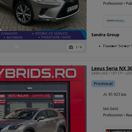
Profesionist • Pub
Sandra Group
Finantare
Service
1
/
6
Lexus Seria NX 3
Promovat
95 923 km
Iasi (Iasi)
Profesionist • Rea