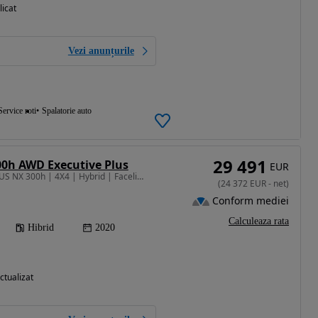
licat
Vezi anunțurile
Service roti
Spalatorie auto
29 491
00h AWD Executive Plus
EUR
2494 cm3 • 197 CP • LEXUS NX 300h | 4X4 | Hybrid | Facelift | Garantie 4 ani | Finantare |
(
24 372
EUR
-
net
)
Conform mediei
Calculeaza rata
Hibrid
2020
ctualizat