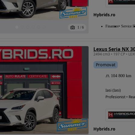
Hybrids.ro
Eligibil pentru
Finantare
Service I
1
/
6
finantare
Lexus Seria NX 3
Promovat
104 800 km
Iasi (Iasi)
Profesionist • Rea
Hybrids.ro