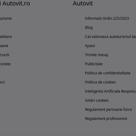
i Autovit.ro
Autovit
turisme
Informatii Ordin 225/2023
Blog
tilitare
Cat valoreaza autoturismul ta
oane
Ajutor
ructii
Trimite mesaj
iclete
Publicitate
Politica de confidentialitate
rci
Politica de cookies
Inteligenta Artificiala Respons
Setări cookies
Regulament persoane fizice
Regulament profesionisti