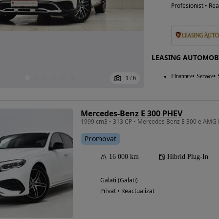
Profesionist • Rea
LEASING AUTOMOB
Finantare
Service
1
/
6
Mercedes-Benz E 300 PHEV
1999 cm3 • 313 CP • Mercedes Benz E 300 e AMG
Promovat
16 000 km
Hibrid Plug-In
Galati (Galati)
Privat • Reactualizat