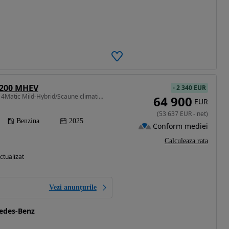
 200 MHEV
-
2 340 EUR
1999 cm3 • 204 CP • 200 4Matic Mild-Hybrid/Scaune climatizate/Distronic/Digital light
64 900
EUR
(
53 637
EUR
-
net
)
Benzina
2025
Conform mediei
Calculeaza rata
ctualizat
Vezi anunțurile
cedes-Benz