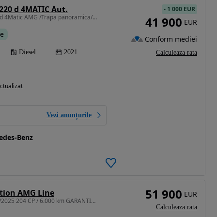
220 d 4MATIC Aut.
-
1 000 EUR
1950 cm3 • 194 CP • 220d 4Matic AMG /Trapa panoramica/ Distronic/ Cam 360
41 900
EUR
te
Conform mediei
Diesel
2021
Calculeaza rata
ctualizat
Vezi anunțurile
cedes-Benz
51 900
ition AMG Line
EUR
1999 cm3 • 204 CP • 200i 9G-TRONIC AMG Line 08/2025 204 CP / 6.000 km GARANTIE recent adus
Calculeaza rata