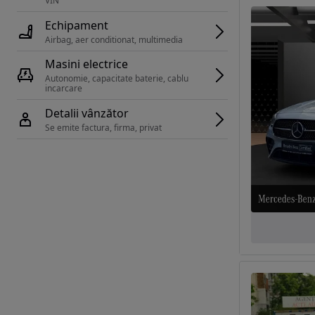
VIN 
Echipament
Airbag, aer conditionat, multimedia
Masini electrice
Autonomie, capacitate baterie, cablu 
incarcare 
Detalii vânzător
Se emite factura, firma, privat