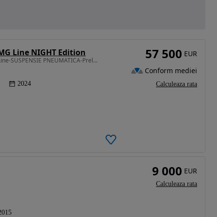
57 500
MG Line NIGHT Edition
EUR
1999 cm3 • 313 CP • Mercedes Benz E 300e AMG Line-SUSPENSIE PNEUMATICA-Preluare leasing
Conform mediei
2024
Calculeaza rata
9 000
EUR
Calculeaza rata
2015