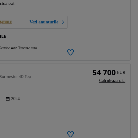
ctualizat
Vezi anunțurile
ILE
Service roti
Tractare auto
54 700
EUR
 Burmester 4D Top
Calculeaza rata
2024