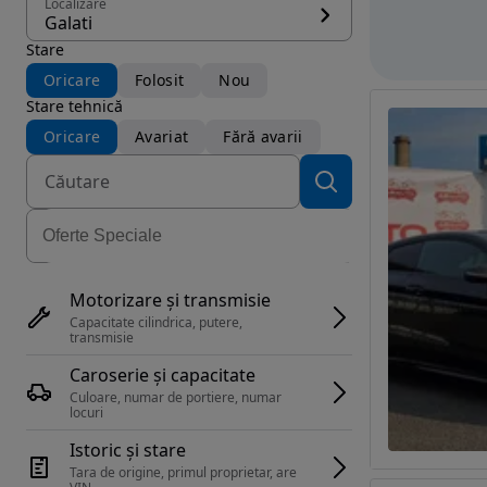
Localizare
Galati
Stare
Oricare
Folosit
Nou
Stare tehnică
Oricare
Avariat
Fără avarii
Motorizare și transmisie
Capacitate cilindrica, putere, 
transmisie
Caroserie și capacitate
Culoare, numar de portiere, numar 
locuri
Istoric și stare
Tara de origine, primul proprietar, are 