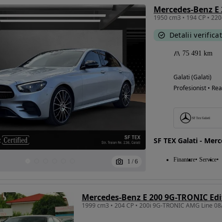
Mercedes-Benz E 
Detalii verifica
75 491 km
Galati (Galati)
Profesionist • Rea
SF TEX Galati - Mer
Finantare
Service
1
/
6
Mercedes-Benz E 200 9G-TRONIC Ed