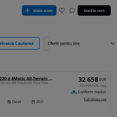
Vinde acum
Intră în cont
alveaza Cautarea
32 658
Mercedes-Benz E 220 d 4Matic All-Terrain 9G-TRONIC Avantgarde
EUR
1950 cm3 • 194 CP • ALL Terrain 4M Pneumatic Pano Piele Maro Burmester Camere360
(
26 990
EUR
-
net
)
Conform mediei
Calculeaza rata
Diesel
2021