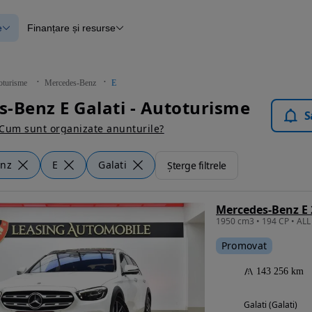
e
Finanțare și resurse
e
Finanțare
e
Instrument de evaluare a mașinii
Raport al istoricului vehiculului
ce
Blog Autovit.ro
oturisme
Mercedes-Benz
E
anțare
-Benz E Galati - Autoturisme
lii verificate
S
Cum sunt organizate anunturile?
enz
E
Galati
Șterge filtrele
Promovat
143 256 km
Galati (Galati)