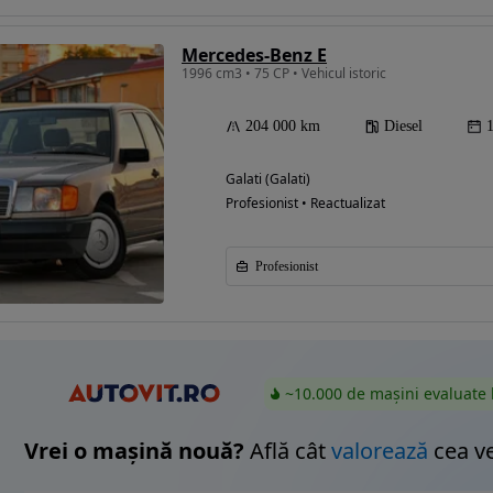
Mercedes-Benz E
1996 cm3 • 75 CP • Vehicul istoric
Eligibil pentru
finantare
204 000 km
Diesel
Galati (Galati)
Profesionist • Reactualizat
Profesionist
~10.000 de mașini evaluate 
Vrei o mașină nouă?
Află cât
valorează
cea v