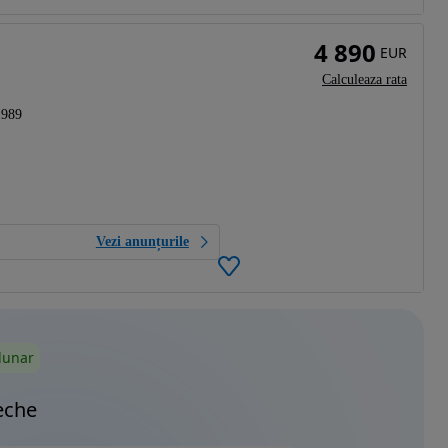
4 890
EUR
Calculeaza rata
1989
Vezi anunțurile
lunar
eche