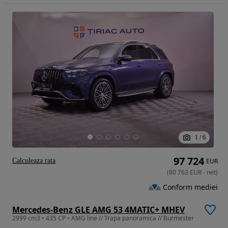
1
/
6
97 724
Calculeaza rata
EUR
(
80 763
EUR
-
net
)
Conform mediei
Mercedes-Benz GLE AMG 53 4MATIC+ MHEV
2999 cm3 • 435 CP • AMG line // Trapa panoramica // Burmester