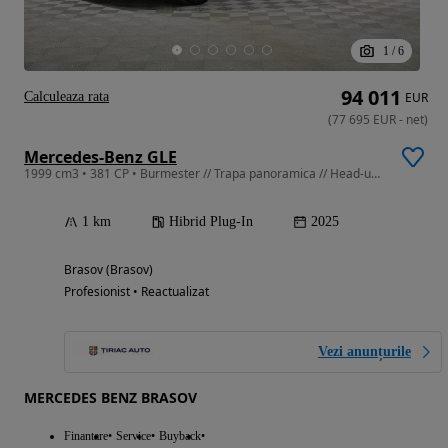
1
/
6
94 011
Calculeaza rata
EUR
(
77 695
EUR
-
net
)
Mercedes-Benz GLE
1999 cm3 • 381 CP • Burmester // Trapa panoramica // Head-up display
1 km
Hibrid Plug-In
2025
Brasov (Brasov)
Profesionist • Reactualizat
Vezi anunțurile
MERCEDES BENZ BRASOV
Finantare
Service
Buyback