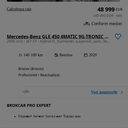
48 999
Calculeaza rata
EUR
(
40 495
EUR
-
net
)
Conform mediei
Mercedes-Benz GLE 450 4MATIC 9G-TRONIC AMG Line
2999 cm3 • 367 CP • Hybrid 01, Burmester, suspensie, pano, 360, 7 locuri, roti vara-iarna
140 109 km
Benzina
2020
Brasov (Brasov)
Profesionist • Reactualizat
Vezi anunțurile
BROKCAR PRO EXPERT
Finantare
Service
Service roti
Tractare auto