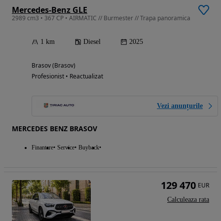
Mercedes-Benz GLE
2989 cm3 • 367 CP • AIRMATIC // Burmester // Trapa panoramica
1 km
Diesel
2025
Brasov (Brasov)
Profesionist • Reactualizat
Vezi anunțurile
MERCEDES BENZ BRASOV
Finantare
Service
Buyback
129 470
EUR
Calculeaza rata