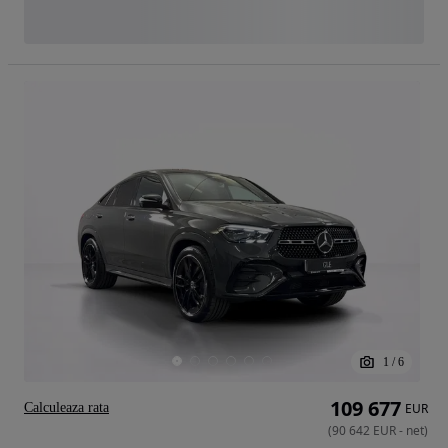
1
/
6
109 677
Calculeaza rata
EUR
(
90 642
EUR
-
net
)