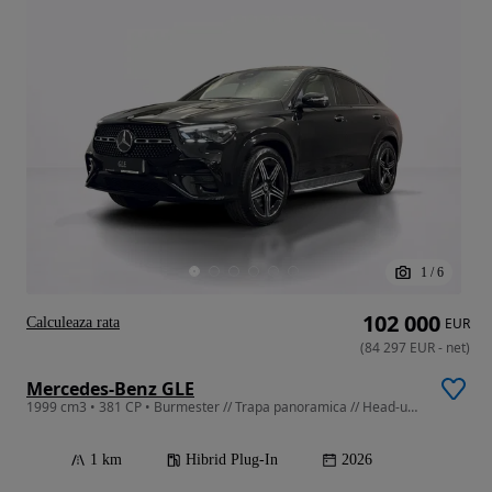
1
/
6
102 000
Calculeaza rata
EUR
(
84 297
EUR
-
net
)
Mercedes-Benz GLE
1999 cm3 • 381 CP • Burmester // Trapa panoramica // Head-up display
1 km
Hibrid Plug-In
2026