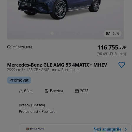
1
/
6
116 755
Calculeaza rata
EUR
(
96 491
EUR
-
net
)
Mercedes-Benz GLE AMG 53 4MATIC+ MHEV
2999 cm3 • 435 CP • AMG Line // Burmester
Promovat
6 km
Benzina
2025
Brasov (Brasov)
Profesionist • Publicat
Vezi anunțurile