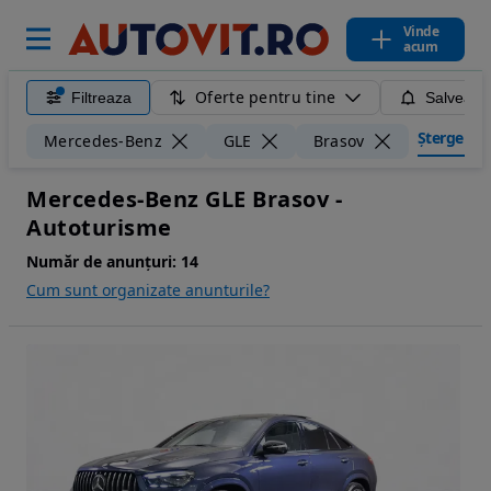
Vinde
acum
Oferte pentru tine
Filtreaza
Salveaza
Șterge filt
Mercedes-Benz
GLE
Brasov
Mercedes-Benz GLE Brasov -
Autoturisme
Număr de anunțuri:
14
Cum sunt organizate anunturile?