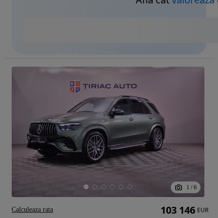
1
/
6
103 146
Calculeaza rata
EUR