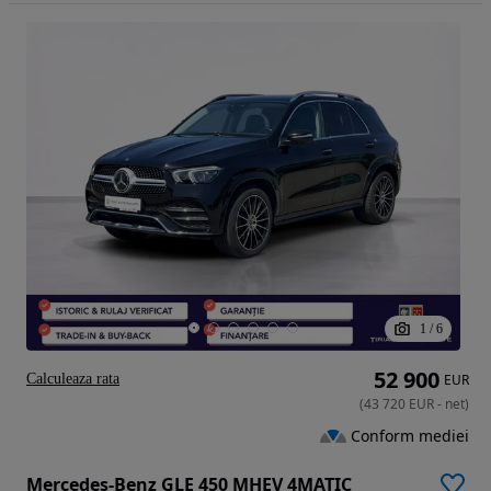
1
/
6
52 900
Calculeaza rata
EUR
(
43 720
EUR
-
net
)
Conform mediei
Mercedes-Benz GLE 450 MHEV 4MATIC