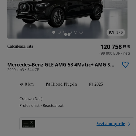
1
/
6
120 758
Calculeaza rata
EUR
(
99 800
EUR
-
net
)
Mercedes-Benz GLE AMG 53 4Matic+ AMG Speedshift TCT 9G AMG Line Advanced Plus
2999 cm3 • 544 CP
0 km
Hibrid Plug-In
2025
Craiova (Dolj)
Profesionist • Reactualizat
Vezi anunțurile