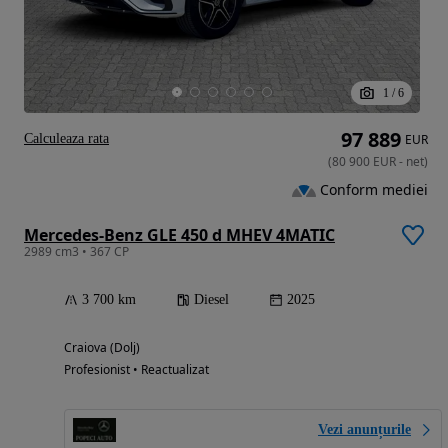
1
/
6
97 889
Calculeaza rata
EUR
(
80 900
EUR
-
net
)
Conform mediei
Mercedes-Benz GLE 450 d MHEV 4MATIC
2989 cm3 • 367 CP
3 700 km
Diesel
2025
Craiova (Dolj)
Profesionist • Reactualizat
Vezi anunțurile