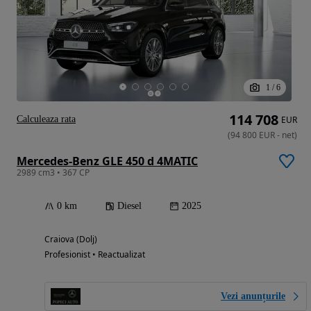
1
/
6
114 708
Calculeaza rata
EUR
(
94 800
EUR
-
net
)
Mercedes-Benz GLE 450 d 4MATIC
2989 cm3 • 367 CP
0 km
Diesel
2025
Craiova (Dolj)
Profesionist • Reactualizat
Vezi anunțurile