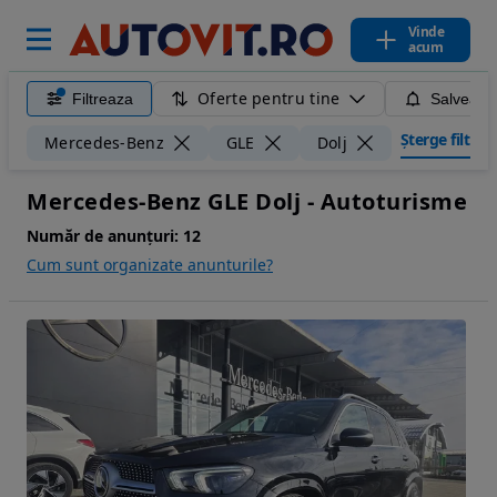
Vinde
acum
Oferte pentru tine
Filtreaza
Salveaza
Șterge filtrele
Mercedes-Benz
GLE
Dolj
Mercedes-Benz GLE Dolj - Autoturisme
Număr de anunțuri:
12
Cum sunt organizate anunturile?