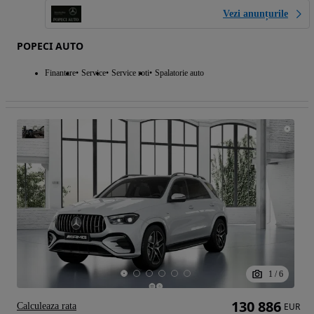
Vezi anunțurile
POPECI AUTO
Finantare
Service
Service roti
Spalatorie auto
1
/
6
130 886
Calculeaza rata
EUR