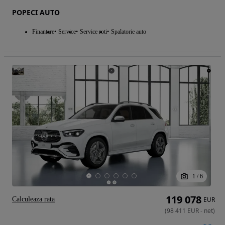
POPECI AUTO
Finantare
Service
Service roti
Spalatorie auto
1
/
6
119 078
Calculeaza rata
EUR
(
98 411
EUR
-
net
)