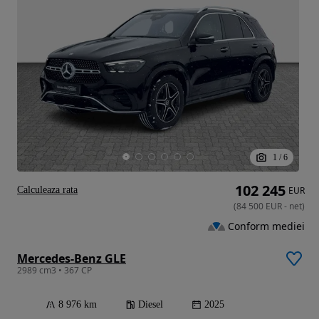
1
/
6
102 245
Calculeaza rata
EUR
(
84 500
EUR
-
net
)
Conform mediei
Mercedes-Benz GLE
2989 cm3 • 367 CP
8 976 km
Diesel
2025