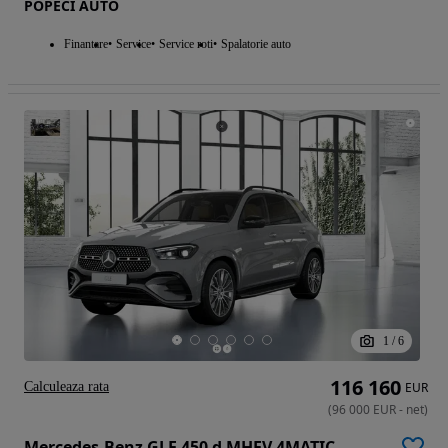
POPECI AUTO
Finantare
Service
Service roti
Spalatorie auto
1
/
6
116 160
Calculeaza rata
EUR
(
96 000
EUR
-
net
)
Mercedes-Benz GLE 450 d MHEV 4MATIC