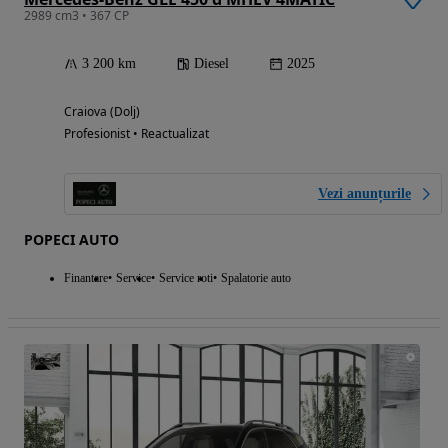
2989 cm3 • 367 CP
3 200 km
Diesel
2025
Craiova (Dolj)
Profesionist • Reactualizat
Vezi anunțurile
POPECI AUTO
Finantare
Service
Service roti
Spalatorie auto