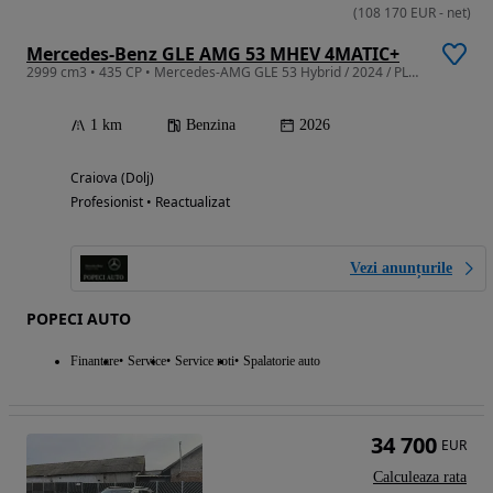
(
108 170
EUR
-
net
)
Mercedes-Benz GLE AMG 53 MHEV 4MATIC+
2999 cm3 • 435 CP • Mercedes-AMG GLE 53 Hybrid / 2024 / PLUG IN / LIVRARE IMEDIATA
1 km
Benzina
2026
Craiova (Dolj)
Profesionist • Reactualizat
Vezi anunțurile
POPECI AUTO
Finantare
Service
Service roti
Spalatorie auto
34 700
EUR
Calculeaza rata