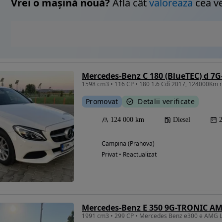
Vrei o mașină nouă?
Află cât
valorează
cea v
Mercedes-Benz C 180 (BlueTEC) d 7
1598 cm3 • 116 CP • 180 1.6 Cdi 2017, 124000Km re
Promovat
Detalii verificate
124 000 km
Diesel
Campina (Prahova)
Privat • Reactualizat
Mercedes-Benz E 350 9G-TRONIC AM
1991 cm3 • 299 CP • Mercedes Benz e300 e AMG L