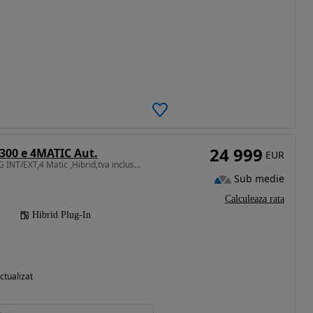
24 999
300 e 4MATIC Aut.
EUR
1991 cm3 • 320 CP • AMG INT/EXT,4 Matic ,Hibrid,tva inclus și deductibil
Sub medie
Calculeaza rata
Hibrid Plug-In
ctualizat