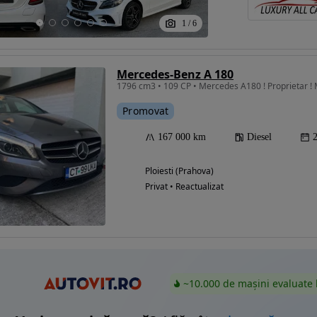
1
/
6
Eligibil pentru
Mercedes-Benz A 180
finantare
1796 cm3 • 109 CP • Mercedes A180 ! Proprietar ! Ma
Promovat
167 000 km
Diesel
Ploiesti (Prahova)
Privat • Reactualizat
~10.000 de mașini evaluate 