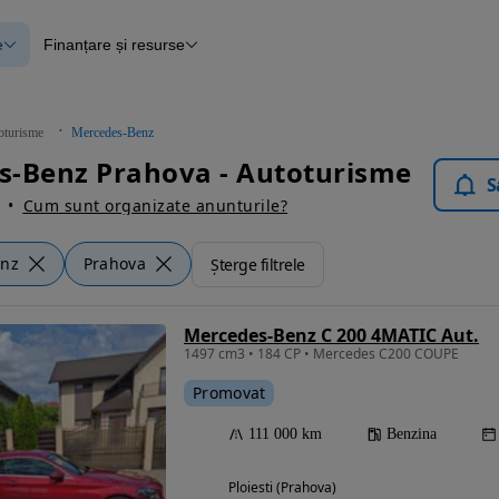
e
Finanțare și resurse
e
Finanțare
e
Instrument de evaluare a mașinii
Raport al istoricului vehiculului
ce
Blog Autovit.ro
oturisme
Mercedes-Benz
anțare
s-Benz Prahova - Autoturisme
lii verificate
S
Cum sunt organizate anunturile?
enz
Prahova
Șterge filtrele
Mercedes-Benz C 200 4MATIC Aut.
1497 cm3 • 184 CP • Mercedes C200 COUPE
Promovat
111 000 km
Benzina
Ploiesti (Prahova)