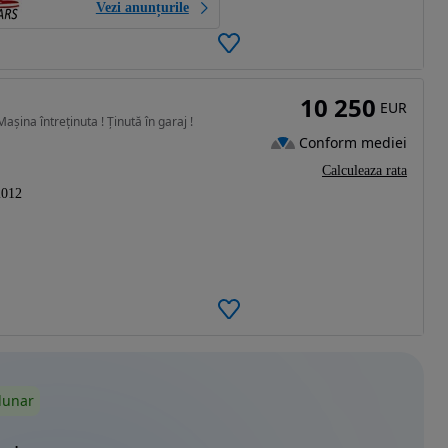
Vezi anunțurile
10 250
EUR
șina întreținuta ! Ținută în garaj !
Conform mediei
Calculeaza rata
2012
lunar