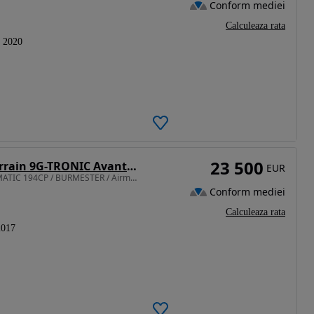
Conform mediei
Calculeaza rata
2020
23 500
Mercedes-Benz E 220 d 4Matic All-Terrain 9G-TRONIC Avantgarde
EUR
1950 cm3 • 194 CP • Klasse ALL-TERRAIN E220d 4MATIC 194CP / BURMESTER / Airmatic TVA Ded
Conform mediei
Calculeaza rata
2017