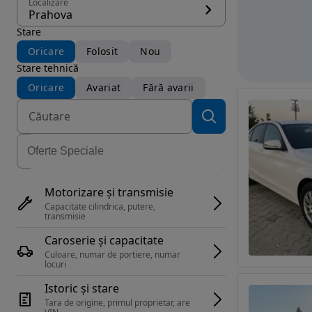
Localizare
Prahova
Stare
Oricare
Folosit
Nou
Stare tehnică
Oricare
Avariat
Fără avarii
Motorizare și transmisie
Capacitate cilindrica, putere, 
transmisie
Caroserie și capacitate
Culoare, numar de portiere, numar 
locuri
Istoric și stare
Tara de origine, primul proprietar, are 