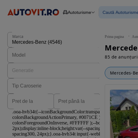
Autoturisme
Caută Autoturism
Autoturisme
Piese
Toate mașinil
Camioane
Mașinile rulat
Constructii
Mașini noi
Agro
Mașini electri
Marca
Prima pagina
Aut
Autoutilitare
Mașini cu fin
Mercede
Motociclete
Mașini cu deta
Remorci
85 de anunțuri
Mercedes-B