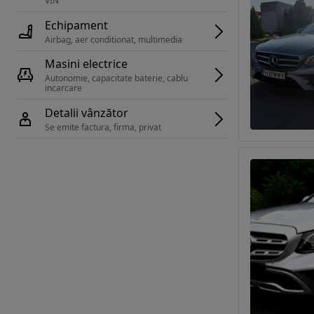
VIN 
Echipament
Airbag, aer conditionat, multimedia
Masini electrice
Autonomie, capacitate baterie, cablu 
incarcare 
Detalii vânzător
Se emite factura, firma, privat