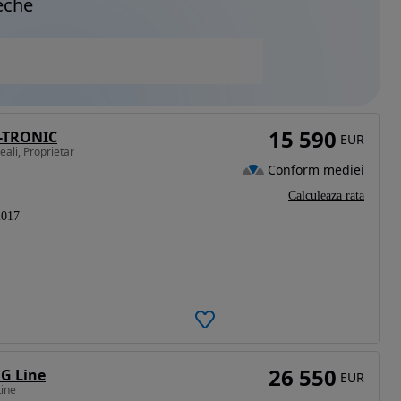
eche
15 590
G-TRONIC
EUR
ali, Proprietar
Conform mediei
Calculeaza rata
2017
26 550
G Line
EUR
ine