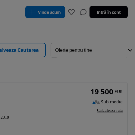
Vinde acum
Intră în cont
alveaza Cautarea
19 500
EUR
Sub medie
Calculeaza rata
2019