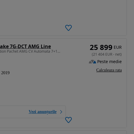
25 899
rake 7G-DCT AMG Line
EUR
1991 cm3 • 190 CP • MERCEDES BENZ CLA 220 Edition Pachet AMG CV Automata 7+1 Viteze 190 CP
(
21 404
EUR
-
net
)
Peste medie
Calculeaza rata
2019
Vezi anunțurile