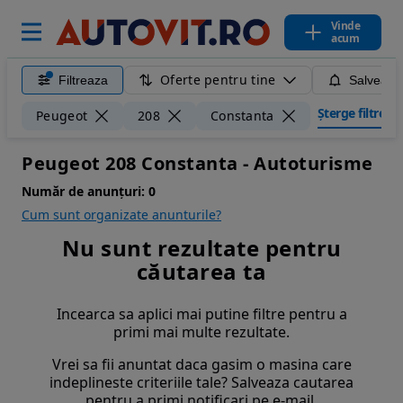
Vinde
acum
Oferte pentru tine
Filtreaza
Salveaza
Șterge filtrele
Peugeot
208
Constanta
Peugeot 208 Constanta - Autoturisme
Număr de anunțuri:
0
Cum sunt organizate anunturile?
Nu sunt rezultate pentru
căutarea ta
Incearca sa aplici mai putine filtre pentru a
primi mai multe rezultate.
Vrei sa fii anuntat daca gasim o masina care
indeplineste criteriile tale? Salveaza cautarea
pentru a primi notificari pe e-mail.