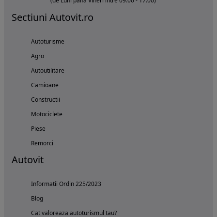
(de Luni pana Vineri intre 09:00 - 17:00)
Sectiuni Autovit.ro
Autoturisme
Agro
Autoutilitare
Camioane
Constructii
Motociclete
Piese
Remorci
Autovit
Informatii Ordin 225/2023
Blog
Cat valoreaza autoturismul tau?