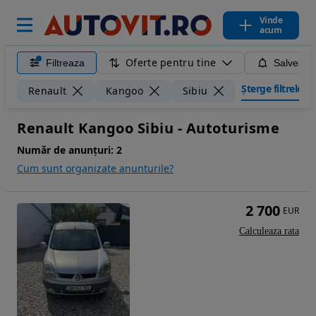
Vinde
acum
Oferte pentru tine
Filtreaza
Salveaza
Șterge filtrele
Renault
Kangoo
Sibiu
Renault Kangoo Sibiu - Autoturisme
Număr de anunțuri:
2
Cum sunt organizate anunturile?
2 700
EUR
Calculeaza rata