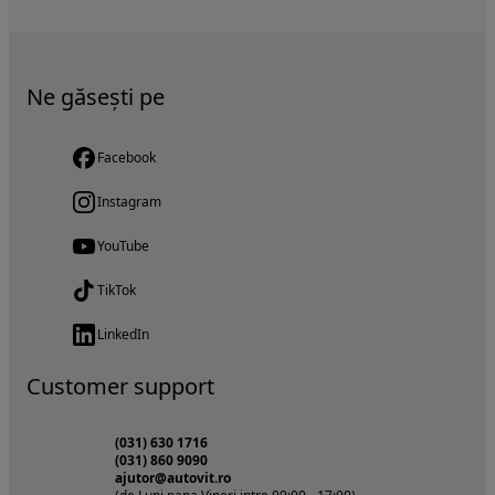
Ne găsești pe
Facebook
Instagram
YouTube
TikTok
LinkedIn
Customer support
(031) 630 1716
(031) 860 9090
ajutor@autovit.ro