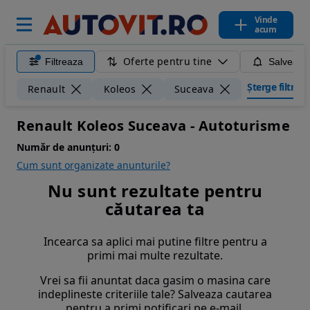
Vinde
acum
Oferte pentru tine
Filtreaza
Salveaza
Șterge filtrele
Renault
Koleos
Suceava
Renault Koleos Suceava - Autoturisme
Număr de anunțuri:
0
Cum sunt organizate anunturile?
Nu sunt rezultate pentru
căutarea ta
Incearca sa aplici mai putine filtre pentru a
primi mai multe rezultate.
Vrei sa fii anuntat daca gasim o masina care
indeplineste criteriile tale? Salveaza cautarea
pentru a primi notificari pe e-mail.