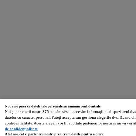
Nouă ne pasă ca datele tale personale să rămână confidențiale
Noi și partenerii noștri
375
stocăm și/sau accesăm informații pe dispozitivul dvs.
datelor cu caracter personal. Puteți accepta sau gestiona alegerile dvs. făcând cl
confidențialitate. Aceste alegeri vor fi raportate partenerilor noștri și nu vă vor 
de confidențialitate
Atât noi, cât și partenerii noștri prelucrăm datele pentru a oferi: