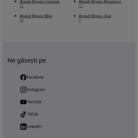
Renault Megane Constanta
Renault Megane Maramures
12
12
Renault Megane Bihor
Renault Megane Arad
10
9
Ne găsești pe
Facebook
Instagram
YouTube
TikTok
LinkedIn