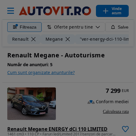
Vinde
acum
Oferte pentru tine
Filtreaza
Salveaza
Renault
Megane
"ver-energy-dci-110-limit
Renault Megane - Autoturisme
Număr de anunțuri:
5
Cum sunt organizate anunturile?
7 299
EUR
Conform mediei
Calculeaza rata
Renault Megane ENERGY dCi 110 LIMITED
1461 cm3 • 110 CP • Faruri led/Limited 2017/senzori de parcare fata si spate/euro 6