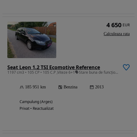
4 650
EUR
Calculeaza rata
Seat Leon 1.2 TSI Ecomotive Reference
1197 cm3 • 105 CP • 105 C.P ,Viteze 6+1🗣Stare buna de funcționare!
185 951 km
Benzina
2013
Campulung (Arges)
Privat • Reactualizat