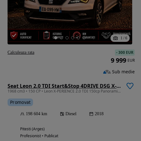
1
/
6
-
300 EUR
Calculeaza rata
9 999
EUR
Sub medie
Seat Leon 2.0 TDI Start&Stop 4DRIVE DSG X-Perience
1968 cm3 • 150 CP • Leon X-PERIENCE 2.0 TDI 150cp Panoramic DSG7 4Drive
Promovat
198 604 km
Diesel
2018
Pitesti (Arges)
Profesionist • Publicat