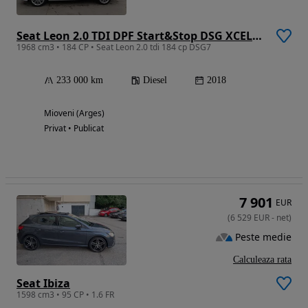
Seat Leon 2.0 TDI DPF Start&Stop DSG XCELLENCE
1968 cm3 • 184 CP • Seat Leon 2.0 tdi 184 cp DSG7
233 000 km
Diesel
2018
Mioveni (Arges)
Privat • Publicat
7 901
EUR
(
6 529
EUR
-
net
)
Peste medie
Calculeaza rata
Seat Ibiza
1598 cm3 • 95 CP • 1.6 FR