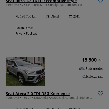
Seat Ibiza 1.2 TDI CR Ecomotive Style
1199 cm3 • 75 CP • Euro 5. Aer Condiționat Comsum 4 %
198 700 km
Diesel
2011
Pitesti (Arges)
Privat • Publicat
15 500
EUR
Sub medie
Calculeaza rata
Seat Ateca 2.0 TDI DSG Xperience
1968 cm3 • 150 CP • Nou Ateka An 2022, 2l,Automată ,150 de cai ,130 de mi de km