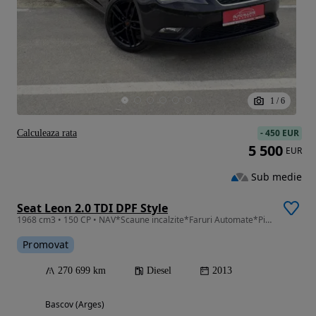
1
/
6
-
450 EUR
Calculeaza rata
5 500
EUR
Sub medie
Seat Leon 2.0 TDI DPF Style
1968 cm3 • 150 CP • NAV*Scaune incalzite*Faruri Automate*Pilot*Sercice*Garantie*Rate
Promovat
270 699 km
Diesel
2013
Bascov (Arges)