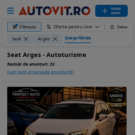
Vinde
acum
Oferte pentru tine
Filtreaza
Salveaza
Șterge filtrele
Seat
Arges
Seat Arges - Autoturisme
Număr de anunțuri:
23
Cum sunt organizate anunturile?