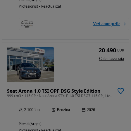
Profesionist • Reactualizat
Vezi anunțurile
20 490
EUR
Calculeaza rata
Seat Arona 1.0 TSI OPF DSG Style Edition
999 cm3 • 115 CP • Noul Arona STYLE 1.0 TSI DSG7 115 CP , Livrare imediata ;
2 100 km
Benzina
2026
Pitesti (Arges)
Profesionist • Reactualizat