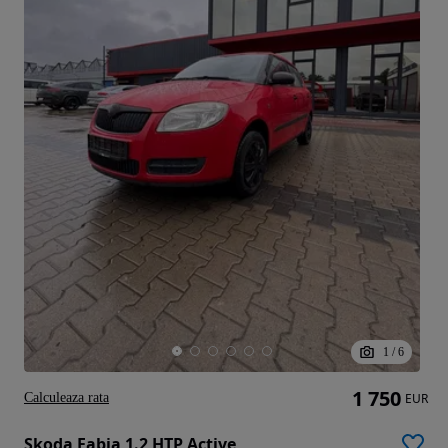
1
/
6
1 750
Calculeaza rata
EUR
Skoda Fabia 1.2 HTP Active