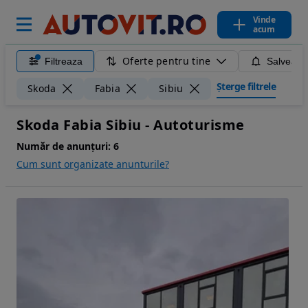
Vinde
acum
Oferte pentru tine
Filtreaza
Salveaza
Șterge filtrele
Skoda
Fabia
Sibiu
Skoda Fabia Sibiu - Autoturisme
Număr de anunțuri:
6
Cum sunt organizate anunturile?