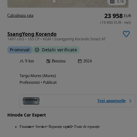
1
/
6
23 958
Calculeaza rata
EUR
(
19 800
EUR
-
net
)
SsangYong Korando
1497 cm3 • 163 CP • KGM / Ssangyomg Korando Smart AT
Promovat
Detalii verificate
9 km
Benzina
2024
Targu-Mures (Mures)
Profesionist • Publicat
Vezi anunțurile
Hinode Car Expert
Finantare
Service
Reparație rapidă
Foaie de reparație