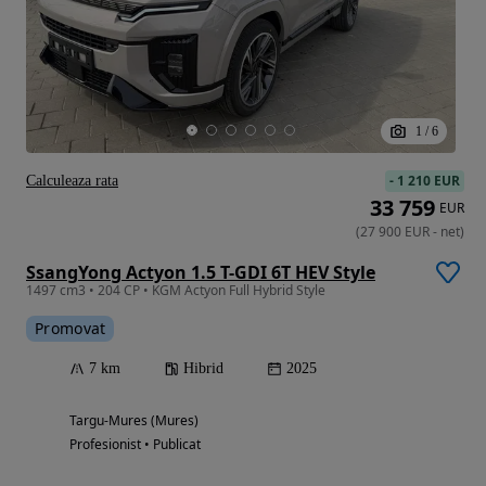
1
/
6
-
1 210 EUR
Calculeaza rata
33 759
EUR
(
27 900
EUR
-
net
)
SsangYong Actyon 1.5 T-GDI 6T HEV Style
1497 cm3 • 204 CP • KGM Actyon Full Hybrid Style
Promovat
7 km
Hibrid
2025
Targu-Mures (Mures)
Profesionist • Publicat