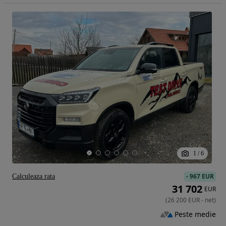
1
/
6
-
967 EUR
Calculeaza rata
31 702
EUR
(
26 200
EUR
-
net
)
Peste medie