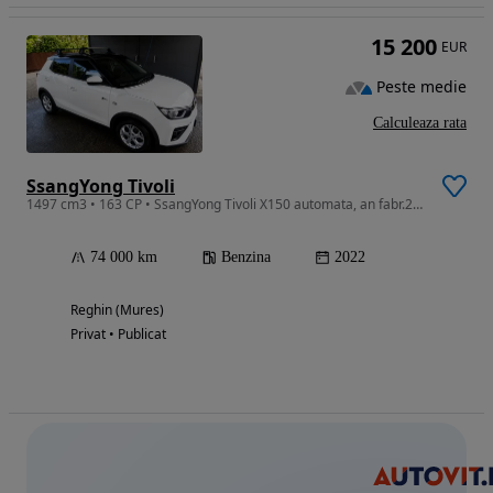
15 200
EUR
Peste medie
Calculeaza rata
SsangYong Tivoli
1497 cm3 • 163 CP • SsangYong Tivoli X150 automata, an fabr.2022
74 000 km
Benzina
2022
Reghin (Mures)
Privat • Publicat