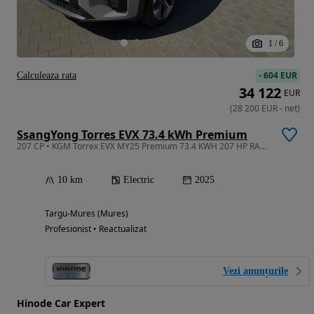
1
/
6
-
604 EUR
Calculeaza rata
34 122
EUR
(
28 200
EUR
-
net
)
SsangYong Torres EVX 73.4 kWh Premium
207 CP • KGM Torrex EVX MY25 Premium 73.4 KWH 207 HP RABLA 2026
10 km
Electric
2025
Targu-Mures (Mures)
Profesionist • Reactualizat
Vezi anunțurile
Hinode Car Expert