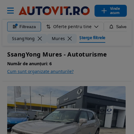
Vinde
acum
Oferte pentru tine
Filtreaza
Salveaza
Șterge filtrele
SsangYong
Mures
SsangYong Mures - Autoturisme
Număr de anunțuri:
6
Cum sunt organizate anunturile?