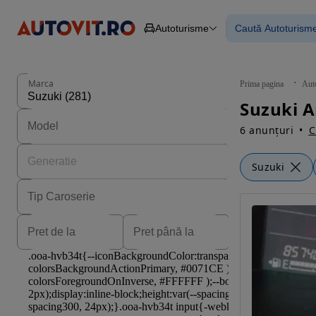
Autoturisme
Caută Autoturism
Autoturisme
Piese
Toate mașinil
Camioane
Mașinile rulat
Constructii
Mașini noi
Agro
Mașini electri
Marca
Prima pagina
Aut
Autoutilitare
Mașini cu fin
Suzuki A
Motociclete
Mașini cu deta
Remorci
6 anunțuri
C
Suzuki