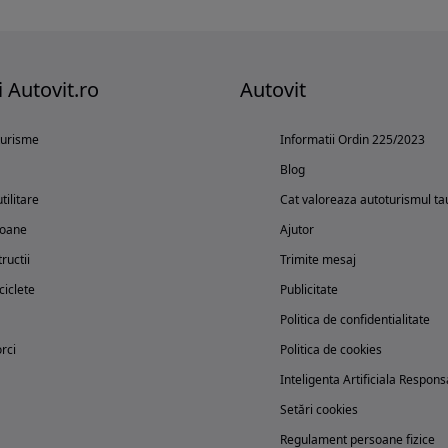
i Autovit.ro
Autovit
turisme
Informatii Ordin 225/2023
Blog
tilitare
Cat valoreaza autoturismul ta
oane
Ajutor
ructii
Trimite mesaj
iclete
Publicitate
Politica de confidentialitate
rci
Politica de cookies
Inteligenta Artificiala Respons
Setări cookies
Regulament persoane fizice