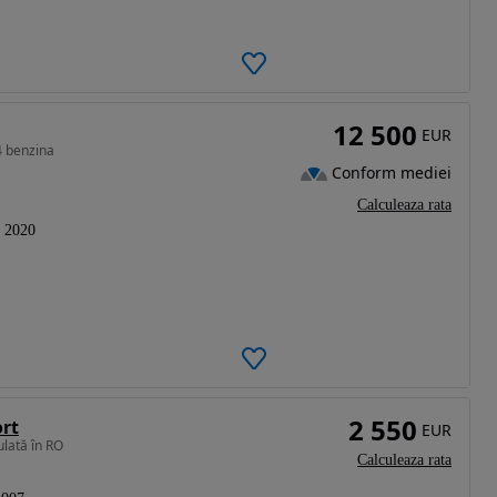
12 500
EUR
4 benzina
Conform mediei
Calculeaza rata
2020
2 550
ort
EUR
ulată în RO
Calculeaza rata