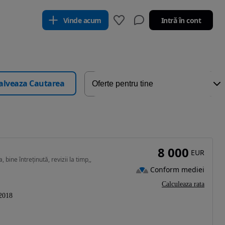
Vinde acum
Intră în cont
alveaza Cautarea
8 000
EUR
bine întreținută, revizii la timp,,
Conform mediei
Calculeaza rata
2018