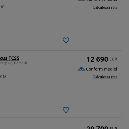
010
Calculeaza rata
12 690
uxus TCSS
EUR
 Entry-Go, Cameră
Conform mediei
2018
Calculeaza rata
29 700
EUR