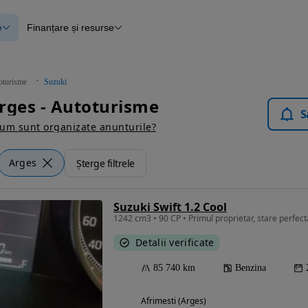
e
Finanțare și resurse
e
Finanțare
e
Instrument de evaluare a mașinii
Raport al istoricului vehiculului
ce
Blog Autovit.ro
oturisme
Suzuki
anțare
rges - Autoturisme
lii verificate
S
um sunt organizate anunturile?
Arges
Șterge filtrele
Suzuki Swift 1.2 Cool
1242 cm3 • 90 CP • Primul proprietar, stare perfecta, 
Detalii verificate
85 740 km
Benzina
Afrimesti (Arges)