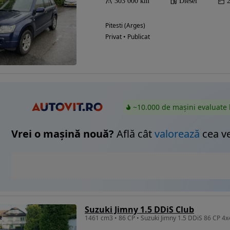
303 000 km
Diesel
Pitesti (Arges)
Privat • Publicat
Eligibil pentru
finantare
~10.000 de mașini evaluate 
Vrei o mașină nouă?
Află cât
valorează
cea v
Suzuki Jimny 1.5 DDiS Club