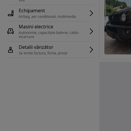
VIN 
Echipament
Airbag, aer conditionat, multimedia
Masini electrice
Autonomie, capacitate baterie, cablu 
incarcare 
Detalii vânzător
Se emite factura, firma, privat