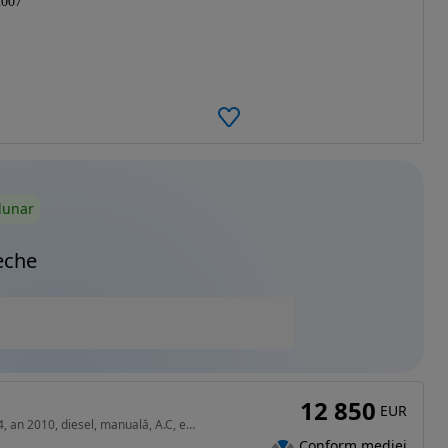
2007
lunar
eche
12 850
EUR
1461 cm3 • 86 CP • Suzuki Jimny 1.5 DDiS 86 CP 4x4, an 2010, diesel, manuală, A.C, euro 4
Conform mediei