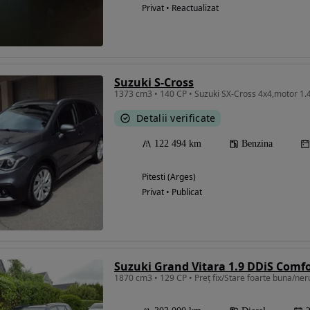
Privat • Reactualizat
Suzuki S-Cross
1373 cm3 • 140 CP • Suzuki SX-Cross 4x4,motor 1.
Detalii verificate
122 494 km
Benzina
Pitesti (Arges)
Privat • Publicat
Suzuki Grand Vitara 1.9 DDiS Comf
1870 cm3 • 129 CP • Preț fix/Stare foarte buna/ner