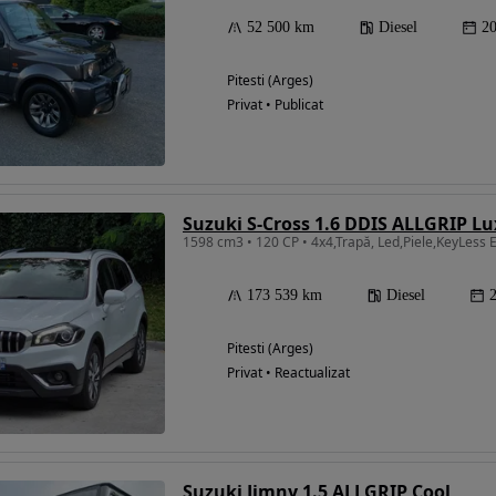
52 500 km
Diesel
2
Pitesti (Arges)
Privat • Publicat
Suzuki S-Cross 1.6 DDIS ALLGRIP L
1598 cm3 • 120 CP • 4x4,Trapă, Led,Piele,KeyLess
173 539 km
Diesel
Pitesti (Arges)
Privat • Reactualizat
Suzuki Jimny 1.5 ALLGRIP Cool