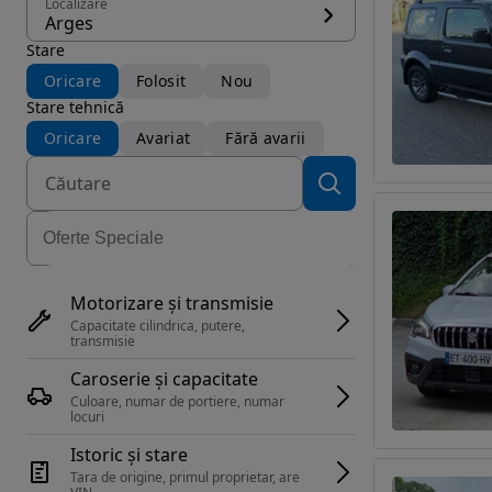
Localizare
Arges
Stare
Oricare
Folosit
Nou
Stare tehnică
Oricare
Avariat
Fără avarii
Motorizare și transmisie
Capacitate cilindrica, putere, 
transmisie
Caroserie și capacitate
Culoare, numar de portiere, numar 
locuri
Istoric și stare
Tara de origine, primul proprietar, are 