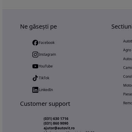
Ne găsești pe
Sectiun
Auto
Facebook
Agro
Instagram
Autou
YouTube
Cami
Const
TikTok
Motoc
LinkedIn
Piese
Customer support
Remo
(031) 630 1716
(031) 860 9090
ajutor@autovit.ro