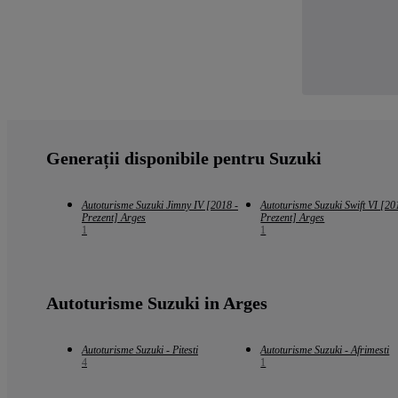
Generații disponibile pentru Suzuki
Autoturisme Suzuki Jimny IV [2018 -
Autoturisme Suzuki Swift VI [20
Prezent] Arges
Prezent] Arges
1
1
Autoturisme Suzuki in Arges
Autoturisme Suzuki - Pitesti
Autoturisme Suzuki - Afrimesti
4
1