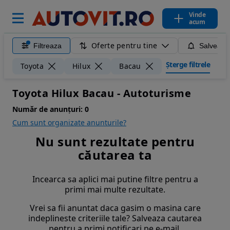
Vinde
acum
Oferte pentru tine
Filtreaza
Salveaza
Șterge filtrele
Toyota
Hilux
Bacau
Toyota Hilux Bacau - Autoturisme
Număr de anunțuri:
0
Cum sunt organizate anunturile?
Nu sunt rezultate pentru
căutarea ta
Incearca sa aplici mai putine filtre pentru a
primi mai multe rezultate.
Vrei sa fii anuntat daca gasim o masina care
indeplineste criteriile tale? Salveaza cautarea
pentru a primi notificari pe e-mail.