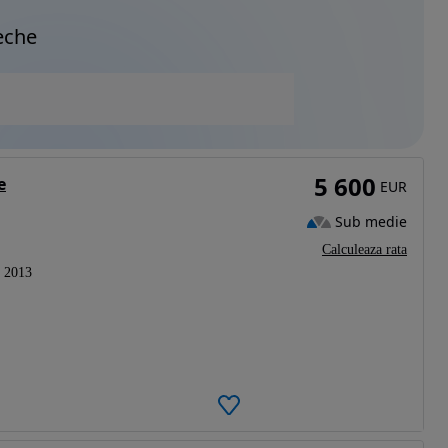
eche
5 600
e
EUR
Sub medie
Calculeaza rata
2013