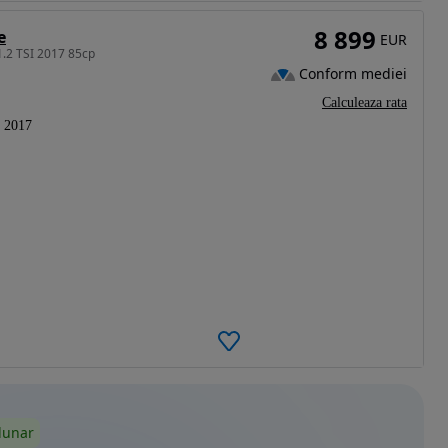
8 899
e
EUR
1.2 TSI 2017 85cp
Conform mediei
Calculeaza rata
2017
lunar