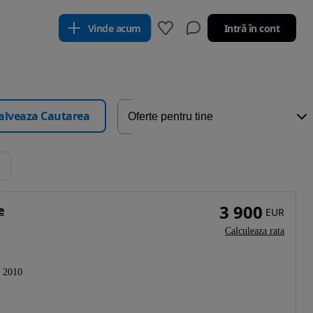
Vinde acum
Intră în cont
alveaza Cautarea
3 900
e
EUR
Calculeaza rata
2010