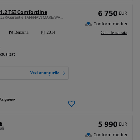
6 750
1.2 TSI Comfortline
EUR
1197 cm3 • 105 CP • DEALER/Garantie 1AN/NAVI MARE/WAZE/YOUTUBE/Jante18’/Impecabila/Import
Conform mediei
Benzina
2014
Calculeaza rata
)
ctualizat
Vezi anunțurile
Asigurare
5 990
e
EUR
ali
Conform mediei