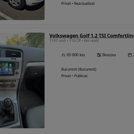
Privat • Reactualizat
Volkswagen Golf 1.2 TSI Comfortlin
1197 cm3 • 110 CP • Km reali!
69 000 km
Benzina
Bucuresti (Bucuresti)
Privat • Publicat