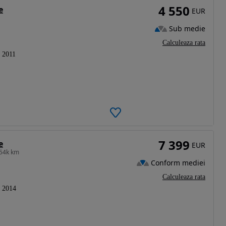
4 550
e
EUR
Sub medie
Calculeaza rata
2011
7 399
e
EUR
154k km
Conform mediei
Calculeaza rata
2014