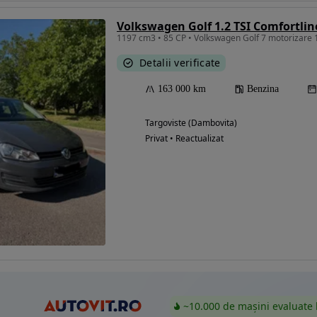
Volkswagen Golf 1.2 TSI Comfortlin
1197 cm3 • 85 CP • Volkswagen Golf 7 motorizare 
Detalii verificate
Eligibil pentru
finantare
163 000 km
Benzina
Targoviste (Dambovita)
Privat • Reactualizat
~10.000 de mașini evaluate 