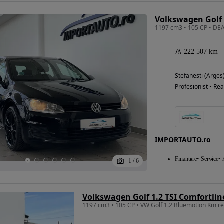
Volkswagen Golf 
222 507 km
Stefanesti (Arges
Profesionist • Rea
IMPORTAUTO.ro
Finantare
Service
1
/
6
Volkswagen Golf 1.2 TSI Comfortlin
1197 cm3 • 105 CP • VW Golf 1.2 Bluemotion Km re