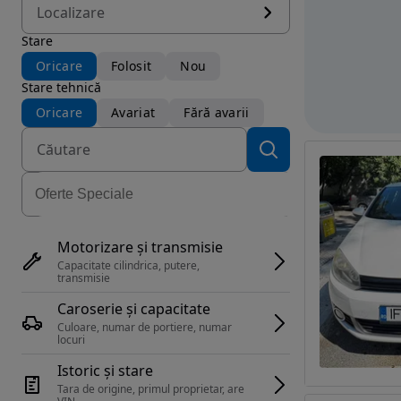
Localizare
Stare
Oricare
Folosit
Nou
Stare tehnică
Oricare
Avariat
Fără avarii
Motorizare și transmisie
Capacitate cilindrica, putere, 
transmisie
Caroserie și capacitate
Culoare, numar de portiere, numar 
locuri
Istoric și stare
Tara de origine, primul proprietar, are 