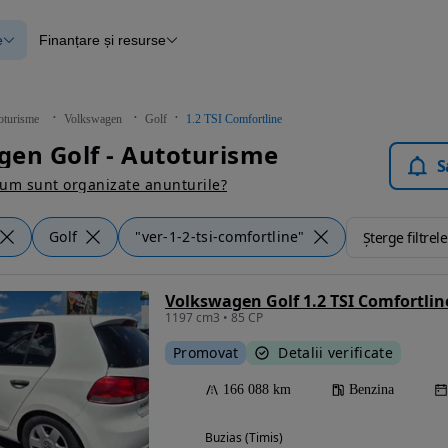
e
Finanțare și resurse
e
Finanțare
e
Instrument de evaluare a mașinii
Raport al istoricului vehiculului
ce
Blog Autovit.ro
oturisme
Volkswagen
Golf
1.2 TSI Comfortline
anțare
en Golf - Autoturisme
lii verificate
S
um sunt organizate anunturile?
Golf
"ver-1-2-tsi-comfortline"
Șterge filtrele
Volkswagen Golf 1.2 TSI Comfortlin
1197 cm3 • 85 CP
Promovat
Detalii verificate
166 088 km
Benzina
Buzias (Timis)