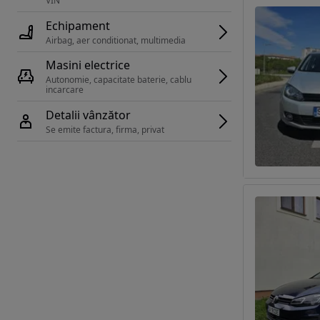
VIN 
Echipament
Airbag, aer conditionat, multimedia
Masini electrice
Autonomie, capacitate baterie, cablu 
incarcare 
Detalii vânzător
Se emite factura, firma, privat