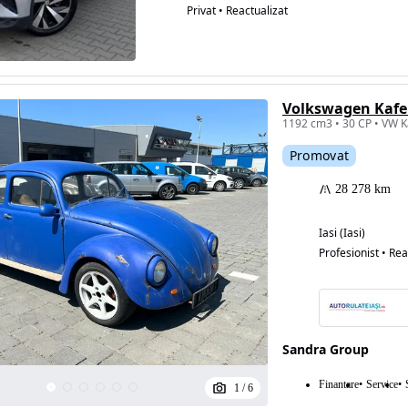
Privat • Reactualizat
Volkswagen Kafe
1192 cm3 • 30 CP • VW K
Promovat
28 278 km
Iasi (Iasi)
Profesionist • Rea
Sandra Group
Finantare
Service
1
/
6