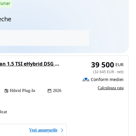
lunar
eche
39 500
Volkswagen Tiguan 1.5 TSI eHybrid DSG PHEV Life
EUR
(
32 645
EUR
-
net
)
Conform mediei
Calculeaza rata
Hibrid Plug-In
2026
licat
Vezi anunțurile