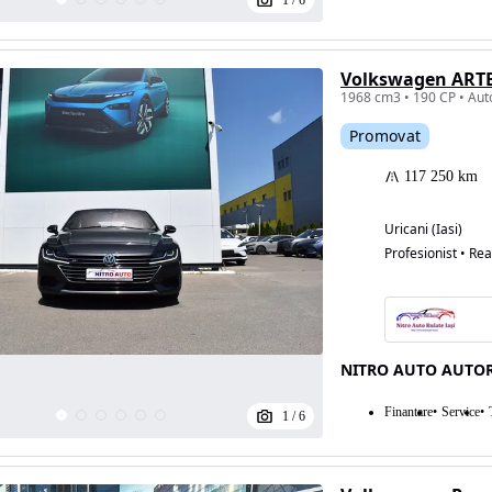
1
/
6
1968 cm3 • 190 CP • Auto
Promovat
117 250 km
Uricani (Iasi)
Profesionist • Rea
NITRO AUTO AUTOR
Finantare
Service
1
/
6