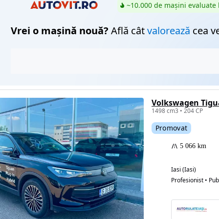
~10.000 de mașini evaluate 
Vrei o mașină nouă?
Află cât
valorează
cea v
1498 cm3 • 204 CP
Promovat
5 066 km
Iasi (Iasi)
Profesionist • Pub