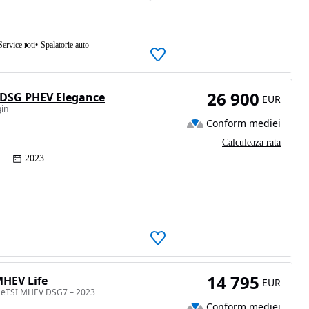
Service roti
Spalatorie auto
26 900
 DSG PHEV Elegance
EUR
gin
Conform mediei
Calculeaza rata
2023
14 795
MHEV Life
EUR
.5 eTSI MHEV DSG7 – 2023
Conform mediei