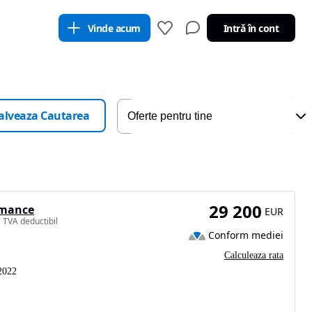
Vinde acum
Intră în cont
alveaza Cautarea
29 200
rmance
EUR
 TVA deductibil
Conform mediei
Calculeaza rata
2022