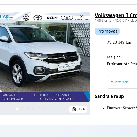
Volkswagen T-Cros
Eligibil pentru
Promovat
finantare
20 149 km
Iasi (Iasi)
Profesionist • Rea
Sandra Group
Finantare
Service
1
/
6