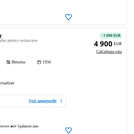
r
-
1 090 EUR
afer pentru restaurare
4 900
EUR
Calculeaza rata
Benzina
1956
ctualizat
Vezi anunțurile
Service roti
Spalatorie auto