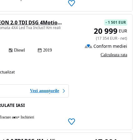
Volkswagen ARTEON 2.0 TDI DSG 4Motion Elegance
-
1 501 EUR
mata 4X4 Led Tva Inclus!! Km reali
20 999
EUR
(
17 354
EUR
-
net
)
Conform mediei
Diesel
2019
Calculeaza rata
ctualizat
Vezi anunțurile
ULATE IASI
Tractare auto
Inchirieri