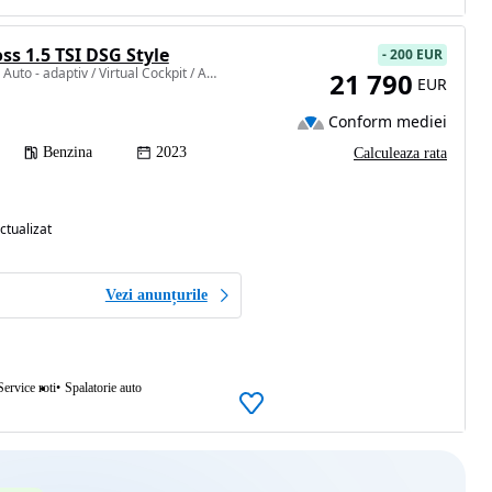
s 1.5 TSI DSG Style
-
200 EUR
1498 cm3 • 150 CP • LED Auto - adaptiv / Virtual Cockpit / Apple CarPlay & Android Auto
21 790
EUR
Conform mediei
Benzina
2023
Calculeaza rata
ctualizat
Vezi anunțurile
Service roti
Spalatorie auto