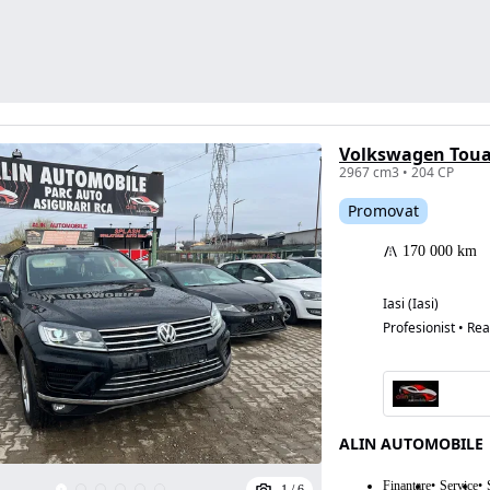
Volkswagen Toua
2967 cm3 • 204 CP
Promovat
170 000 km
Iasi (Iasi)
Profesionist • Rea
ALIN AUTOMOBILE
Finantare
Service