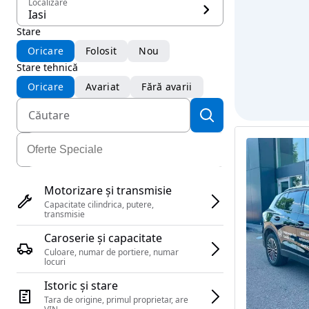
Localizare
Iasi
Stare
Oricare
Folosit
Nou
Stare tehnică
Oricare
Avariat
Fără avarii
Motorizare și transmisie
Capacitate cilindrica, putere, 
transmisie
Caroserie și capacitate
Culoare, numar de portiere, numar 
locuri
Istoric și stare
Tara de origine, primul proprietar, are 