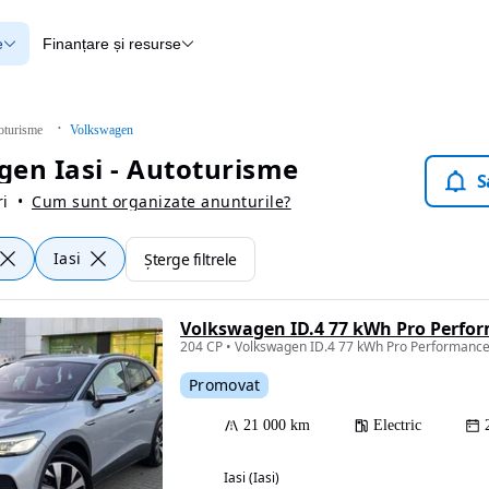
e
Finanțare și resurse
e
Finanțare
e
Instrument de evaluare a mașinii
Raport al istoricului vehiculului
ce
Blog Autovit.ro
oturisme
Volkswagen
anțare
en Iasi - Autoturisme
lii verificate
S
i
Cum sunt organizate anunturile?
Iasi
Șterge filtrele
Volkswagen ID.4 77 kWh Pro Perfo
204 CP • Volkswagen ID.4 77 kWh Pro Performance
Promovat
21 000 km
Electric
Iasi (Iasi)