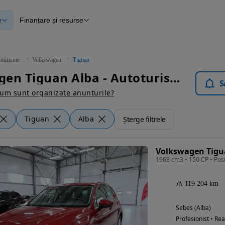
e
Finanțare și resurse
e
Finanțare
e
Instrument de evaluare a mașinii
Raport al istoricului vehiculului
ce
Blog Autovit.ro
oturisme
Volkswagen
Tiguan
anțare
Volkswagen Tiguan Alba - Autoturisme
lii verificate
S
um sunt organizate anunturile?
Tiguan
Alba
Șterge filtrele
119 204 km
Sebes (Alba)
Profesionist • Rea