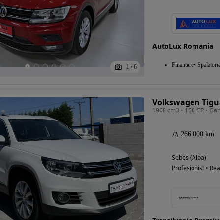
AutoLux Romania
Finantare
Spalatori
1
/
6
1968 cm3 • 150 CP • Gar
266 000 km
Sebes (Alba)
Profesionist • Rea