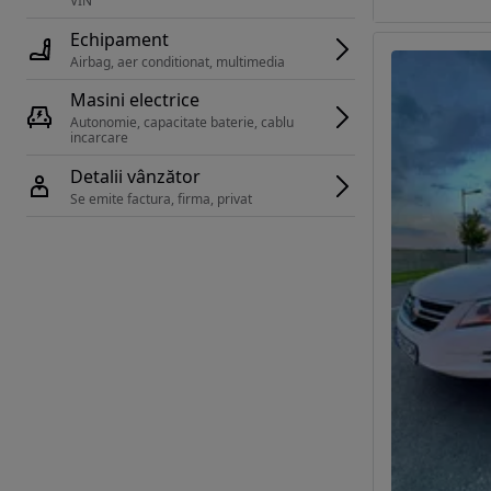
VIN 
Echipament
Airbag, aer conditionat, multimedia
Masini electrice
Autonomie, capacitate baterie, cablu 
incarcare 
Detalii vânzător
Se emite factura, firma, privat