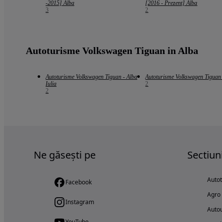
-2015] Alba
[2016 - Prezent] Alba
3
2
Autoturisme Volkswagen Tiguan in Alba
Autoturisme Volkswagen Tiguan - Alba
Autoturisme Volkswagen Tiguan 
Iulia
2
2
Ne găsești pe
Sectiun
Auto
Facebook
Agro
Instagram
Autou
YouTube