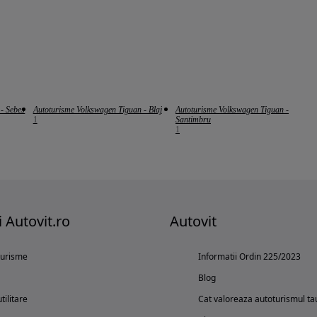
- Sebes
Autoturisme Volkswagen Tiguan - Blaj
Autoturisme Volkswagen Tiguan -
1
Santimbru
1
i Autovit.ro
Autovit
turisme
Informatii Ordin 225/2023
Blog
tilitare
Cat valoreaza autoturismul ta