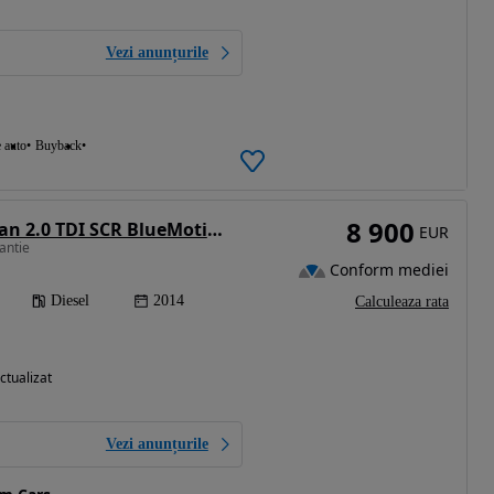
Vezi anunțurile
e auto
Buyback
8 900
Volkswagen Tiguan 2.0 TDI SCR BlueMotion Technology Exclusive
EUR
antie
Conform mediei
Diesel
2014
Calculeaza rata
ctualizat
Vezi anunțurile