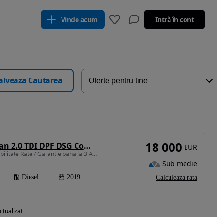
Vinde acum
Intră în cont
alveaza Cautarea
18 000
Volkswagen Tiguan 2.0 TDI DPF DSG Comfortline
EUR
1968 cm3 • 150 CP • Posibilitate Rate / Garantie pana la 3 Ani/ Istoric Service
Sub medie
Diesel
2019
Calculeaza rata
ctualizat