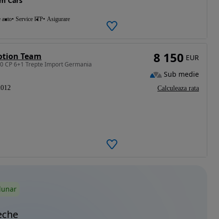
um Cars
e auto
Service ITP
Asigurare
8 150
otion Team
EUR
70 CP 6+1 Trepte Import Germania
Sub medie
2012
Calculeaza rata
lunar
eche