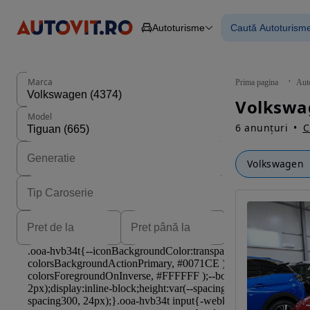
Autoturisme
Caută Autoturism
Autoturisme
Piese
Toate mașinil
Camioane
Mașinile rulat
Constructii
Mașini noi
Agro
Mașini electri
Marca
Prima pagina
Aut
Autoutilitare
Mașini cu fin
Motociclete
Mașini cu deta
Model
Remorci
6 anunțuri
C
Volkswagen