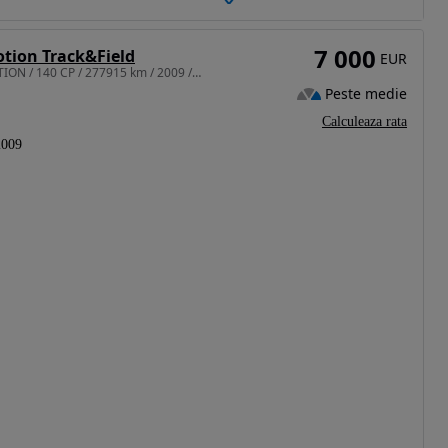
7 000
tion Track&Field
EUR
1968 cm3 • 140 CP • VW Tiguan / 2.0 TDI DPF 4MOTION / 140 CP / 277915 km / 2009 / 7000 eur
Peste medie
Calculeaza rata
2009