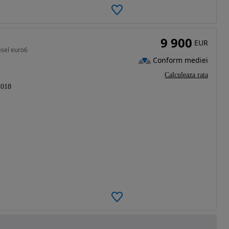
9 900
EUR
sel euro6
Conform mediei
Calculeaza rata
2018