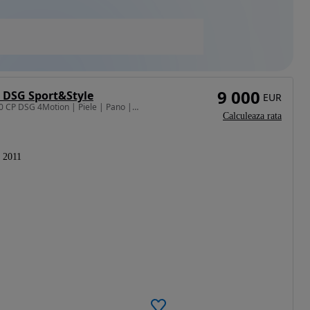
9 000
 DSG Sport&Style
EUR
1984 cm3 • 180 CP • Volkswagen Tiguan 2.0 TSI 180 CP DSG 4Motion | Piele | Pano | Park Ass
Calculeaza rata
2011