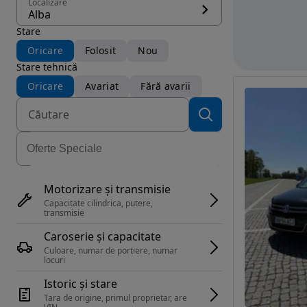
Localizare
Alba
Stare
Oricare
Folosit
Nou
Stare tehnică
Oricare
Avariat
Fără avarii
Motorizare și transmisie
Capacitate cilindrica, putere, 
transmisie
Caroserie și capacitate
Culoare, numar de portiere, numar 
locuri
Istoric și stare
Tara de origine, primul proprietar, are 