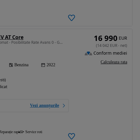
16 990
V AT Core
EUR
1969 cm3 • 163 CP • Automat - Posibilitate Rate Avans 0 - Garantie 12 Luni - IMPECABILA
(
14 042
EUR
-
net
)
Conform mediei
Calculeaza rata
Benzina
2022
sti)
licat
Vezi anunțurile
Reparație rapidă
Service roti