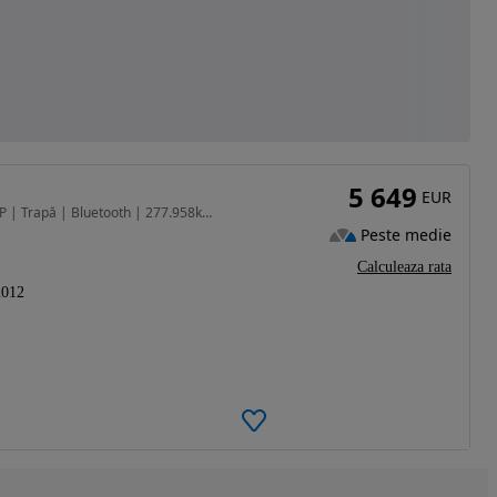
5 649
EUR
1560 cm3 • 115 CP • Volvo V60 D3 2.0 Diesel 156 CP | Trapă | Bluetooth | 277.958km | Euro5
Peste medie
Calculeaza rata
2012