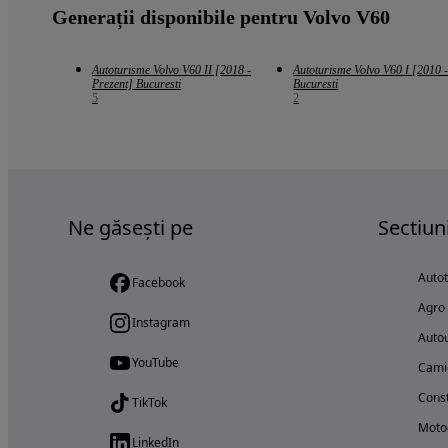
Generații disponibile pentru Volvo V60
Autoturisme Volvo V60 II [2018 -
Autoturisme Volvo V60 I [2010 
Prezent] Bucuresti
Bucuresti
5
2
Ne găsești pe
Sectiun
Auto
Facebook
Agro
Instagram
Autou
YouTube
Cami
Const
TikTok
Motoc
LinkedIn