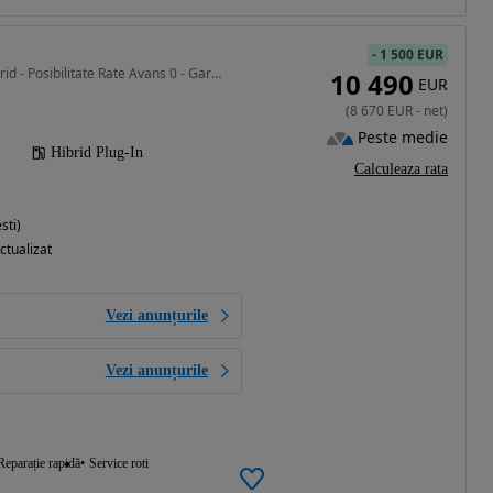
-
1 500 EUR
2399 cm3 • 215 CP • Hybrid - Posibilitate Rate Avans 0 - Garantie 12 Luni - IMPECABILA
10 490
EUR
(
8 670
EUR
-
net
)
Peste medie
Hibrid Plug-In
Calculeaza rata
sti)
ctualizat
Vezi anunțurile
Vezi anunțurile
Reparație rapidă
Service roti