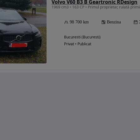
Volvo V60 B3 B Geartronic RDesign
1969 cm3 • 163 CP • Primul proprietar, rulată primii
98 700 km
Benzina
Bucuresti (Bucuresti)
Privat • Publicat