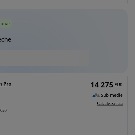
lunar
eche
14 275
m Pro
EUR
Sub medie
Calculeaza rata
2020