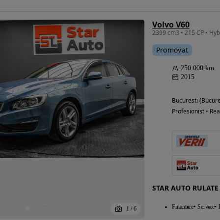
Volvo V60
Eligibil pentru
Promovat
finantare
250 000 km
2015
Bucuresti (Bucure
Profesionist • Rea
STAR AUTO RULATE
Finantare
Service
1
/
6