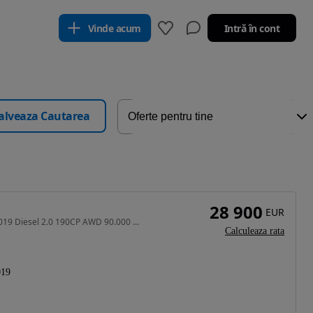
Vinde acum
Intră în cont
alveaza Cautarea
28 900
EUR
1969 cm3 • 190 CP • Volvo V60 CROSS COUNTRY 2019 Diesel 2.0 190CP AWD 90.000 km
Calculeaza rata
019