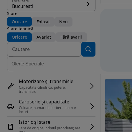
Localizare
Bucuresti
Stare
Oricare
Folosit
Nou
Stare tehnică
Oricare
Avariat
Fără avarii
Motorizare și transmisie
Capacitate cilindrica, putere, 
transmisie
Caroserie și capacitate
Culoare, numar de portiere, numar 
locuri
Istoric și stare
Tara de origine, primul proprietar, are 