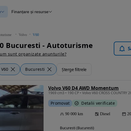
e
Finanțare și resurse
e
Finanțare
e
Instrument de evaluare a mașinii
Raport al istoricului vehiculului
ce
Blog Autovit.ro
oturisme
Volvo
V60
anțare
0 Bucuresti - Autoturisme
lii verificate
S
um sunt organizate anunturile?
V60
Bucuresti
Șterge filtrele
Volvo V60 D4 AWD Momentum
Promovat
Detalii verificate
90 000 km
Diesel
2
Bucuresti (Bucuresti)