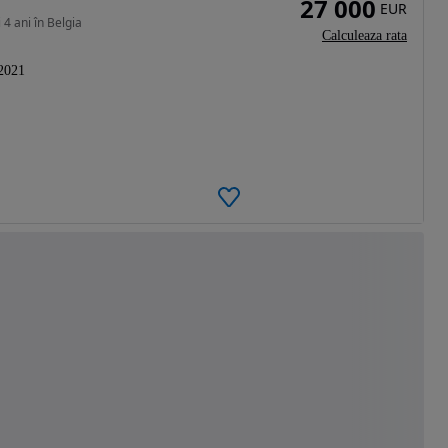
27 000
EUR
 4 ani în Belgia
Calculeaza rata
2021