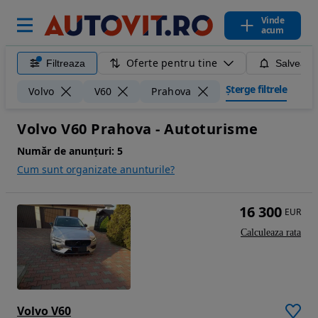
Vinde
acum
Oferte pentru tine
Filtreaza
Salveaza
Șterge filtrele
Volvo
V60
Prahova
Volvo V60 Prahova - Autoturisme
Număr de anunțuri:
5
Cum sunt organizate anunturile?
16 300
EUR
Calculeaza rata
Volvo V60