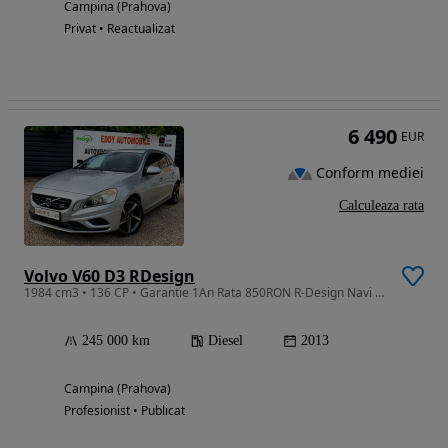
Campina (Prahova)
Privat • Reactualizat
6 490
EUR
Conform mediei
Calculeaza rata
Volvo V60 D3 RDesign
1984 cm3 • 136 CP • Garantie 1An Rata 850RON R-Design Navi Jante BiXenon Piele Pilot
245 000 km
Diesel
2013
Campina (Prahova)
Profesionist • Publicat