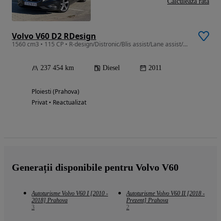
Calculeaza rata
Volvo V60 D2 RDesign
1560 cm3 • 115 CP • R-design/Distronic/Blis assist/Lane assist/Navigatie/Sistem audio PS
237 454 km
Diesel
2011
Ploiesti (Prahova)
Privat • Reactualizat
Generații disponibile pentru Volvo V60
Autoturisme Volvo V60 I [2010 -
Autoturisme Volvo V60 II [2018 -
2018] Prahova
Prezent] Prahova
3
2