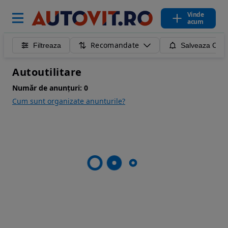
Vinde
acum
Recomandate
Filtreaza
Salveaza Caut
Autoutilitare
Număr de anunțuri:
0
Cum sunt organizate anunturile?