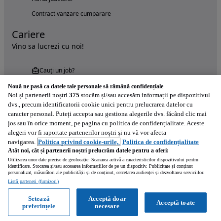
Contract vanzare cumparare
Cariere
Vino sa lucrezi cu noi!
Cauți un job?
Nouă ne pasă ca datele tale personale să rămână confidențiale
Noi și partenerii noștri
375
stocăm și/sau accesăm informații pe dispozitivul
dvs., precum identificatorii cookie unici pentru prelucrarea datelor cu
caracter personal. Puteți accepta sau gestiona alegerile dvs. făcând clic mai
jos sau în orice moment, pe pagina cu politica de confidențialitate. Aceste
alegeri vor fi raportate partenerilor noștri și nu vă vor afecta
Încearcă acum aplicația Autovit.ro
navigarea.
Politica privind cookie-urile,
Politica de confidențialitate
Atât noi, cât și partenerii noștri prelucrăm datele pentru a oferi:
Utilizarea unor date precise de geolocație. Scanarea activă a caracteristicilor dispozitivului pentru
identificare. Stocarea și/sau accesarea informațiilor de pe un dispozitiv. Publicitate și conținut
personalizat, măsurători ale publicității și de conținut, cercetarea audienței și dezvoltarea serviciilor.
Listă parteneri (furnizori)
Setează
Acceptă doar
Acceptă toate
preferințele
necesare