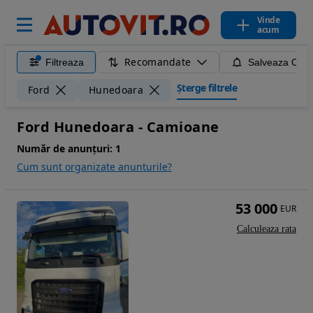
Vinde
acum
Recomandate
Filtreaza
Salveaza Caut
Șterge filtrele
Ford
Hunedoara
Ford Hunedoara - Camioane
Număr de anunțuri:
1
Cum sunt organizate anunturile?
53 000
EUR
Calculeaza rata