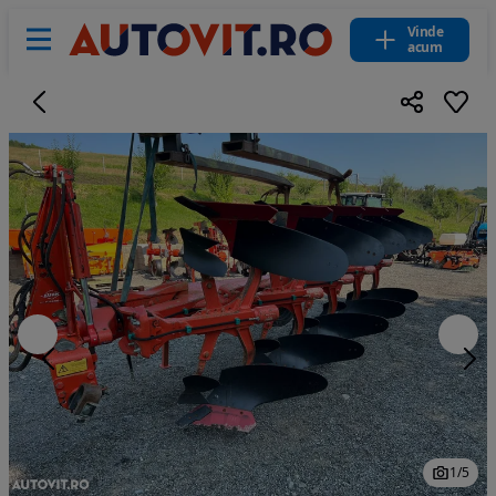
Vinde
acum
1
/
5