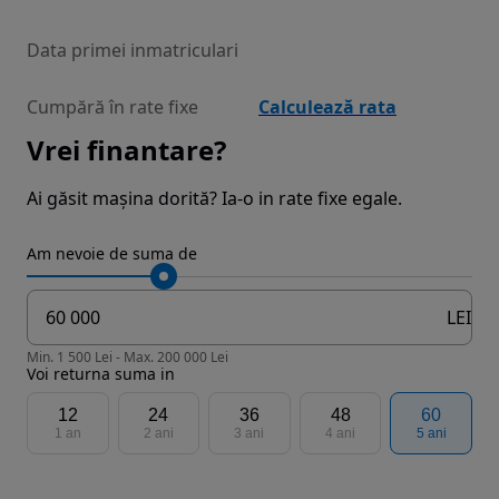
Data primei inmatriculari
Cumpără în rate fixe
Calculează rata
Vrei finantare?
Ai găsit mașina dorită? Ia-o in rate fixe egale.
Am nevoie de suma de
LEI
Min. 1 500 Lei - Max. 200 000 Lei
Voi returna suma in
12
24
36
48
60
1 an
2 ani
3 ani
4 ani
5 ani