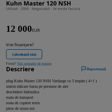
Kuhn Master 120 NSH
Imaginea 1 din 5
Utilizat · 2006 · Negociabil · Se emite factura
12 000
EUR
Vrei finanțare?
Calculează rata
Firmă?
Vezi opțiunile de leasing
Descriere
Raportează
plug Kuhn Master 120 NSH Varilarge cu 5 trupite ( 4+1 )

sistem ridicare barsa pe presiune de ulei

deschidere hidraulica

roata de transport

roata de copiere teren

piese de uzura noi
