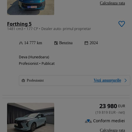
Calculeaza rata
Forthing 5
1481 cm3 • 177 CP • Dealer auto- primul proprietar
14 777 km
Benzina
2024
Deva (Hunedoara)
Profesionist • Publicat
Vezi anunțurile
Profesionist
23 980
EUR
(
19 819
EUR
-
net
)
Conform mediei
Calculeaza rata