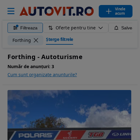
Vinde
acum
Oferte pentru tine
Filtreaza
Salveaza
Șterge filtrele
Forthing
Forthing - Autoturisme
Număr de anunțuri:
3
Cum sunt organizate anunturile?