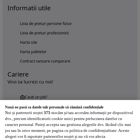
Informatii utile
Lista de preturi persone fizice
Lista de preturi profesionisti
Harta site
Harta judetelor
Contract vanzare cumparare
Cariere
Vino sa lucrezi cu noi!
Cauți un job?
Nouă ne pasă ca datele tale personale să rămână confidențiale
Noi și partenerii noștri
375
stocăm și/sau accesăm informații pe dispozitivul
dvs., precum identificatorii cookie unici pentru prelucrarea datelor cu
caracter personal. Puteți accepta sau gestiona alegerile dvs. făcând clic mai
jos sau în orice moment, pe pagina cu politica de confidențialitate. Aceste
alegeri vor fi raportate partenerilor noștri și nu vă vor afecta