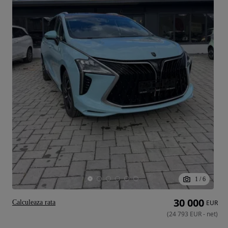
1
/
6
30 000
Calculeaza rata
EUR
(
24 793
EUR
-
net
)