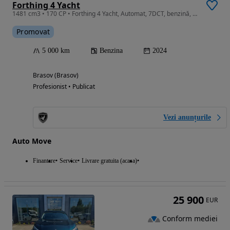
Forthing 4 Yacht
1481 cm3 • 170 CP • Forthing 4 Yacht, Automat, 7DCT, benzină, 1.5
Promovat
5 000 km
Benzina
2024
Brasov (Brasov)
Profesionist • Publicat
Vezi anunțurile
Auto Move
Finantare
Service
Livrare gratuita (acasa)
25 900
EUR
Conform mediei