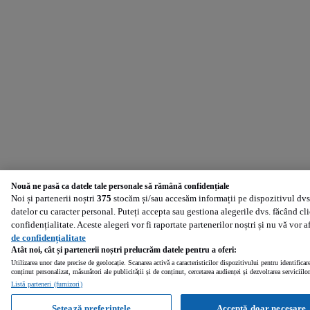
Nouă ne pasă ca datele tale personale să rămână confidențiale
Noi și partenerii noștri
375
stocăm și/sau accesăm informații pe dispozitivul dvs.
datelor cu caracter personal. Puteți accepta sau gestiona alegerile dvs. făcând cl
confidențialitate. Aceste alegeri vor fi raportate partenerilor noștri și nu vă vor 
de confidențialitate
Atât noi, cât și partenerii noștri prelucrăm datele pentru a oferi:
Utilizarea unor date precise de geolocație. Scanarea activă a caracteristicilor dispozitivului pentru identificar
conținut personalizat, măsurători ale publicității și de conținut, cercetarea audienței și dezvoltarea serviciilor
Listă parteneri (furnizori)
Setează preferințele
Acceptă doar necesare