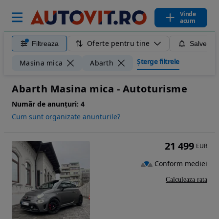
Vinde
acum
Oferte pentru tine
Filtreaza
Salveaza
Șterge filtrele
Masina mica
Abarth
Abarth Masina mica - Autoturisme
Număr de anunțuri:
4
Cum sunt organizate anunturile?
21 499
EUR
Conform mediei
Calculeaza rata