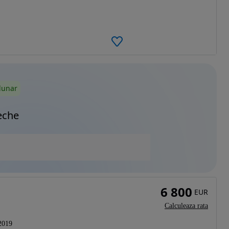
lunar
eche
6 800
EUR
Calculeaza rata
2019