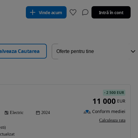
Vinde acum
Intră în cont
alveaza Cautarea
-
2 500 EUR
11 000
EUR
Conform mediei
Electric
2024
Calculeaza rata
sti)
ctualizat