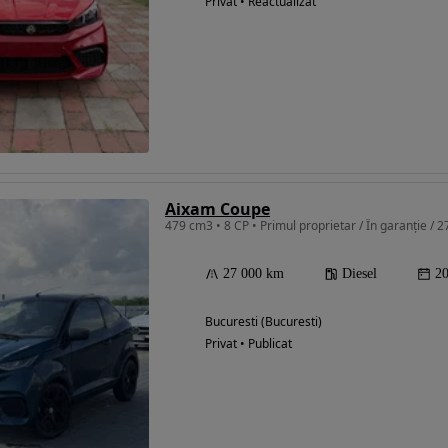
Privat • Reactualizat
Aixam Coupe
479 cm3 • 8 CP • Primul proprietar / În garanție / 2
27 000 km
Diesel
2
Bucuresti (Bucuresti)
Privat • Publicat