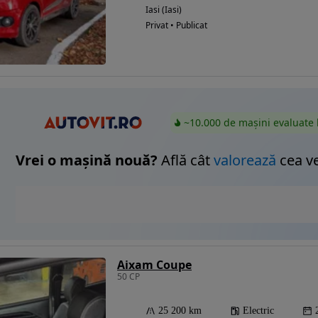
Iasi (Iasi)
Privat • Publicat
~10.000 de mașini evaluate 
Vrei o mașină nouă?
Află cât
valorează
cea v
Aixam Coupe
50 CP
25 200 km
Electric