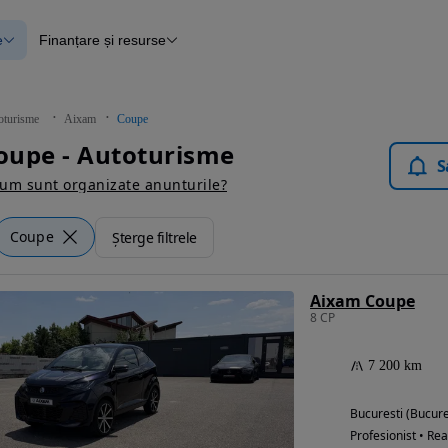
e
Finanțare și resurse
e
Finanțare
e
Instrument de evaluare a mașinii
Raport al istoricului vehiculului
ce
Blog Autovit.ro
oturisme
Aixam
Coupe
anțare
oupe - Autoturisme
lii verificate
S
um sunt organizate anunturile?
Coupe
Șterge filtrele
Aixam Coupe
8 CP
7 200 km
Bucuresti (Bucure
Profesionist • Rea