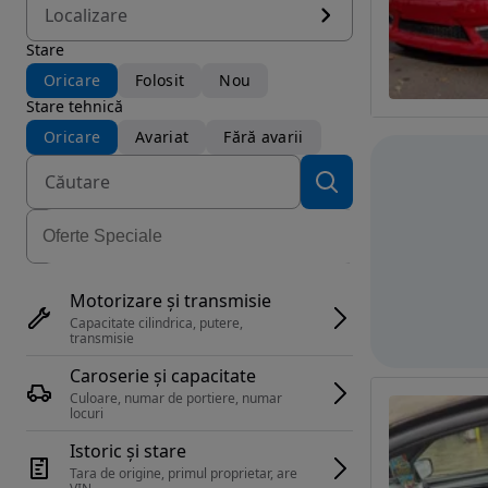
Localizare
Stare
Oricare
Folosit
Nou
Stare tehnică
Oricare
Avariat
Fără avarii
Motorizare și transmisie
Capacitate cilindrica, putere, 
transmisie
Caroserie și capacitate
Culoare, numar de portiere, numar 
locuri
Istoric și stare
Tara de origine, primul proprietar, are 