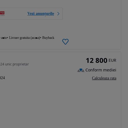
Vezi anunțurile
e auto
Livrare gratuita (acasa)
Buyback
12 800
EUR
024 unic proprietar
Conform mediei
024
Calculeaza rata