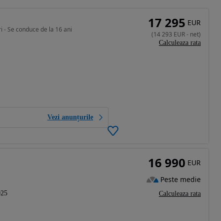
17 295
EUR
 - Se conduce de la 16 ani
(
14 293
EUR
-
net
)
Calculeaza rata
Vezi anunțurile
16 990
EUR
Peste medie
025
Calculeaza rata