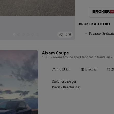
BROKER AUTO.RO
Finantare
Spalatori
1
/
6
Aixam Coupe
10 CP • Aixam ecoupe sport fabricat in franta an 2
4 013 km
Electric
2
Stefanesti (Arges)
Privat • Reactualizat