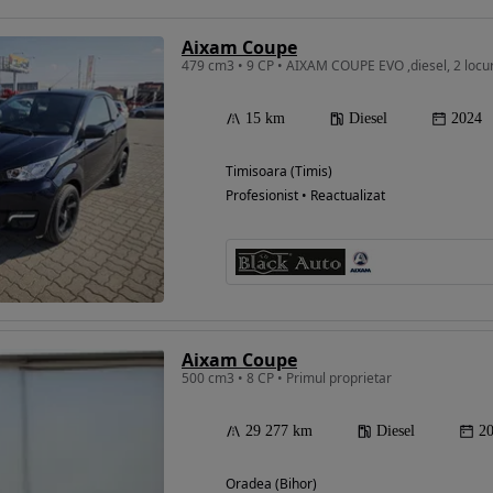
Aixam Coupe
479 cm3 • 9 CP • AIXAM COUPE EVO ,diesel, 2 locuri
15 km
Diesel
2024
Timisoara (Timis)
Profesionist • Reactualizat
Aixam Coupe
500 cm3 • 8 CP • Primul proprietar
29 277 km
Diesel
2
Oradea (Bihor)