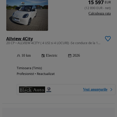
15 597
EUR
(
12 890
EUR
-
net
)
Calculeaza rata
Allview 4City
20 CP • ALLVIEW 4CITY ( 4 USI si 4 LOCURI) -Se conduce de la 16 ani !
10 km
Electric
2026
Timisoara (Timis)
Profesionist • Reactualizat
Vezi anunțurile