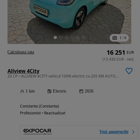
1
/
6
16 251
Calculeaza rata
EUR
(
13 430
EUR
-
net
)
Allview 4City
20 CP • ALLVIEW 4CITY vehicul 100% electric cu 205 KM AUTONOMIE
1 km
Electric
2026
Constanta (Constanta)
Profesionist • Reactualizat
Vezi anunțurile