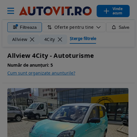
Vinde
acum
Oferte pentru tine
Filtreaza
Salveaza
Șterge filtrele
Allview
4City
Allview 4City - Autoturisme
Număr de anunțuri:
5
Cum sunt organizate anunturile?