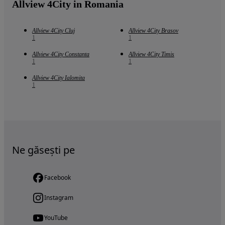
Allview 4City in Romania
Allview 4City Cluj
Allview 4City Brasov
1
1
Allview 4City Constanta
Allview 4City Timis
1
1
Allview 4City Ialomita
1
Ne găsești pe
Facebook
Instagram
YouTube