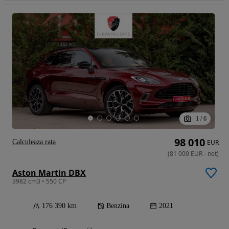
1
/
6
98 010
Calculeaza rata
EUR
(
81 000
EUR
-
net
)
Aston Martin DBX
3982 cm3 • 550 CP
176 390 km
Benzina
2021