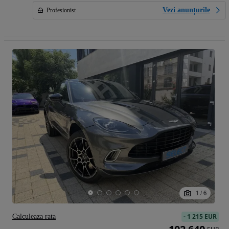
Vezi anunțurile
Profesionist
1
/
6
-
1 215 EUR
Calculeaza rata