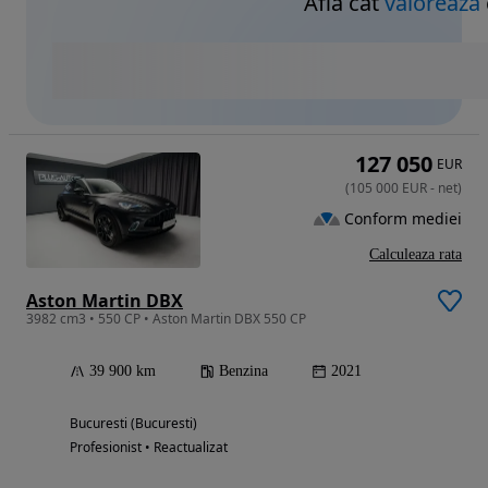
Află cât
valorează
127 050
EUR
(
105 000
EUR
-
net
)
Conform mediei
Calculeaza rata
Aston Martin DBX
3982 cm3 • 550 CP • Aston Martin DBX 550 CP
39 900 km
Benzina
2021
Bucuresti (Bucuresti)
Profesionist • Reactualizat