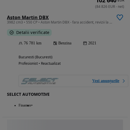
102 640
EUR
(
84 826
EUR
-
net
)
Aston Martin DBX
3982 cm3 • 550 CP • Aston Martin DBX - fara accident, revizii la reprezentanta
Detalii verificate
76 781 km
Benzina
2021
Bucuresti (Bucuresti)
Profesionist • Reactualizat
Vezi anunțurile
SELECT AUTOMOTIVE
Finantare