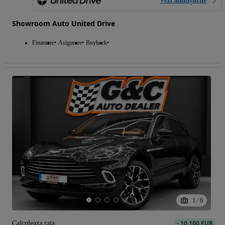
Vezi anunțurile
Showroom Auto United Drive
Finantare
Asigurare
Buyback
1
/
6
-
10 100 EUR
Calculeaza rata