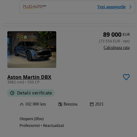
Vezi anunțurile
89 000
EUR
(
73 554
EUR
-
net
)
Calculeaza rata
Aston Martin DBX
3982 cm3 • 550 CP
Detalii verificate
102 000 km
Benzina
2021
Otopeni (Ilfov)
Profesionist • Reactualizat