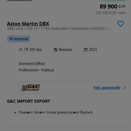
89 900
EUR
(
74 298
EUR
-
net
)
Aston Martin DBX
3982 cm3 • 550 CP • !! TVA Deductibil // Posibilitate LEASING // Pneumatic !!
Promovat
78 105 km
Benzina
2021
Domnesti (Ilfov)
Profesionist • Publicat
Vezi anunțurile
G&C IMPORT EXPORT
Finantare
Service
Livrare gratuita (acasa)
Buyback