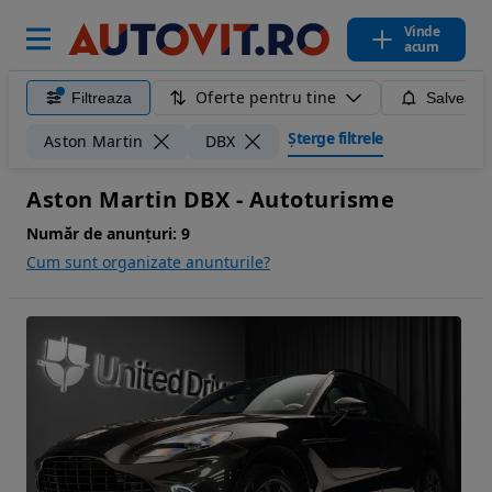
Vinde
acum
Oferte pentru tine
Filtreaza
Salveaza
Șterge filtrele
Aston Martin
DBX
Aston Martin DBX - Autoturisme
Număr de anunțuri:
9
Cum sunt organizate anunturile?