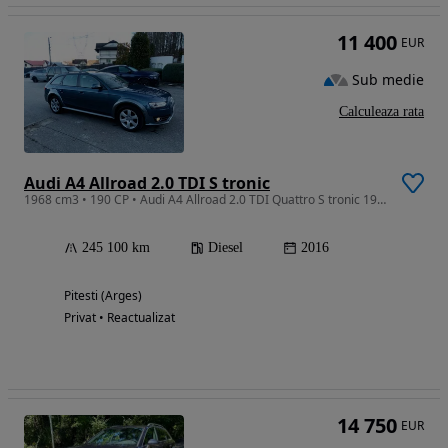
11 400
EUR
Sub medie
Calculeaza rata
Audi A4 Allroad 2.0 TDI S tronic
1968 cm3 • 190 CP • Audi A4 Allroad 2.0 TDI Quattro S tronic 190 CP,Bi-xenon, 2016,euro 6
245 100 km
Diesel
2016
Pitesti (Arges)
Privat • Reactualizat
14 750
EUR