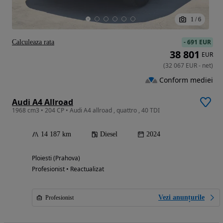
1
/
6
-
691 EUR
Calculeaza rata
38 801
EUR
(
32 067
EUR
-
net
)
Conform mediei
Audi A4 Allroad
1968 cm3 • 204 CP • Audi A4 allroad , quattro , 40 TDI
14 187 km
Diesel
2024
Ploiesti (Prahova)
Profesionist • Reactualizat
Vezi anunțurile
Profesionist