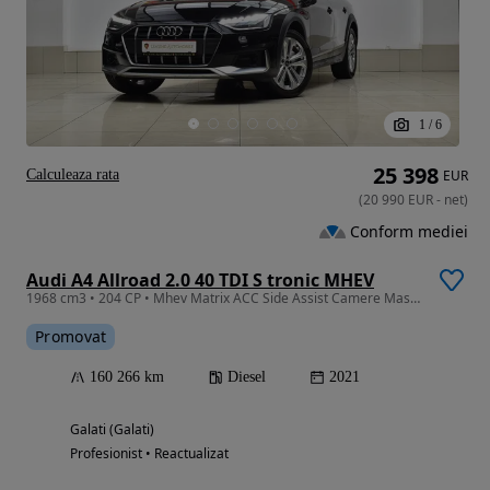
1
/
6
25 398
Calculeaza rata
EUR
(
20 990
EUR
-
net
)
Conform mediei
Audi A4 Allroad 2.0 40 TDI S tronic MHEV
1968 cm3 • 204 CP • Mhev Matrix ACC Side Assist Camere Masarier Revizii la zi Garantie
Promovat
160 266 km
Diesel
2021
Galati (Galati)
Profesionist • Reactualizat