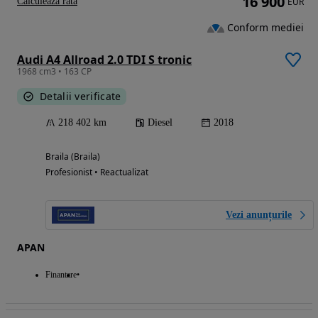
16 900
Calculeaza rata
EUR
Conform mediei
Audi A4 Allroad 2.0 TDI S tronic
1968 cm3 • 163 CP
Detalii verificate
218 402 km
Diesel
2018
Braila (Braila)
Profesionist • Reactualizat
Vezi anunțurile
APAN
Finantare