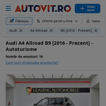
Vinde
acum
Oferte pentru tine
Filtreaza
Salveaza
Ș
Audi
A4 Allroad
B9 [2016 - Prezent]
Audi A4 Allroad B9 [2016 - Prezent] -
Autoturisme
Număr de anunțuri:
16
Cum sunt organizate anunturile?