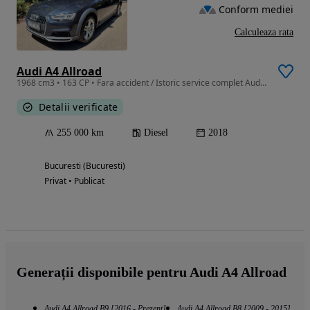
Conform mediei
Calculeaza rata
Audi A4 Allroad
1968 cm3 • 163 CP • Fara accident / Istoric service complet Audi / LED / AHK / Carplay
Detalii verificate
255 000 km
Diesel
2018
Bucuresti (Bucuresti)
Privat • Publicat
Generații disponibile pentru Audi A4 Allroad
Audi A4 Allroad B9 [2016 - Prezent]
Audi A4 Allroad B8 [2009 - 2015]