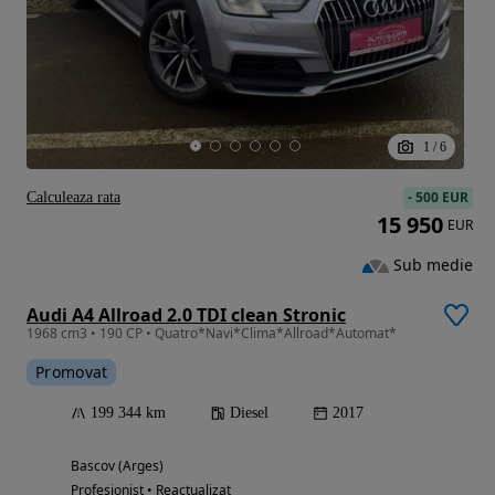
1
/
6
-
500 EUR
Calculeaza rata
15 950
EUR
Sub medie
Audi A4 Allroad 2.0 TDI clean Stronic
1968 cm3 • 190 CP • Quatro*Navi*Clima*Allroad*Automat*
Promovat
199 344 km
Diesel
2017
Bascov (Arges)
Profesionist • Reactualizat