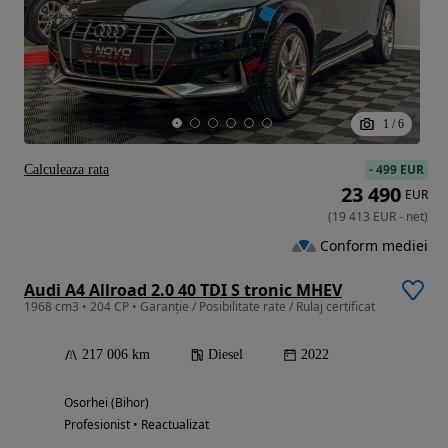
1
/
6
-
499 EUR
Calculeaza rata
23 490
EUR
(
19 413
EUR
-
net
)
Conform mediei
Audi A4 Allroad 2.0 40 TDI S tronic MHEV
1968 cm3 • 204 CP • Garanție / Posibilitate rate / Rulaj certificat
217 006 km
Diesel
2022
Osorhei (Bihor)
Profesionist • Reactualizat