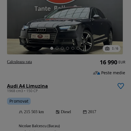
1
/
6
16 990
Calculeaza rata
EUR
Peste medie
Audi A4 Limuzina
1968 cm3 • 150 CP
Promovat
215 503 km
Diesel
2017
Nicolae Balcescu (Bacau)