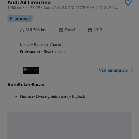
Audi A4 Limuzina
1968 cm3 • 177 CP • Audi / A4 / 2.0 TDI / 177CP / An 2012 / Euro 5 / Automată
Promovat
316 303 km
Diesel
2012
Nicolae Balcescu (Bacau)
Profesionist • Reactualizat
Vezi anunțurile
AutoRulateBacau
Finantare
Livrare gratuita (acasa)
Buyback