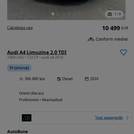
1
/
6
10 499
Calculeaza rata
EUR
Conform mediei
Audi A4 Limuzina 2.0 TDI
1968 cm3 • 122 CP • audi a4 2016
Promovat
306 000 km
Diesel
2016
Onesti (Bacau)
Profesionist • Reactualizat
Vezi anunțurile
AutoBune