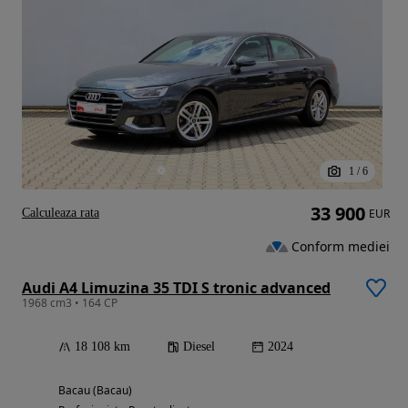
1
/
6
33 900
Calculeaza rata
EUR
Conform mediei
Audi A4 Limuzina 35 TDI S tronic advanced
1968 cm3 • 164 CP
18 108 km
Diesel
2024
Bacau (Bacau)