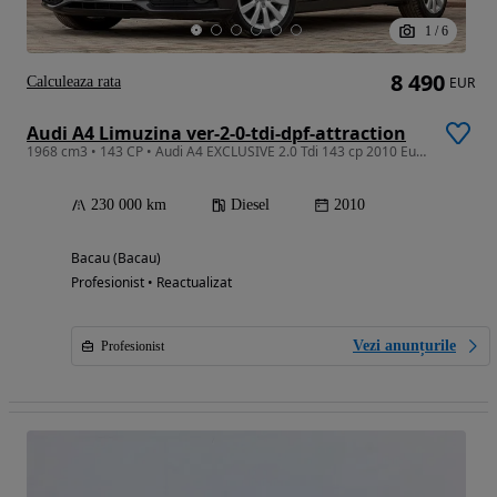
1
/
6
8 490
Calculeaza rata
EUR
Audi A4 Limuzina ver-2-0-tdi-dpf-attraction
1968 cm3 • 143 CP • Audi A4 EXCLUSIVE 2.0 Tdi 143 cp 2010 Euro 5 Full Led
230 000 km
Diesel
2010
Bacau (Bacau)
Profesionist • Reactualizat
Vezi anunțurile
Profesionist