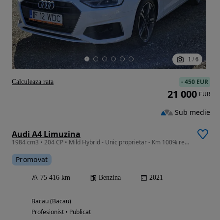
1
/
6
-
450 EUR
Calculeaza rata
21 000
EUR
Sub medie
Audi A4 Limuzina
1984 cm3 • 204 CP • Mild Hybrid - Unic proprietar - Km 100% reali - TVA deductibil
Promovat
75 416 km
Benzina
2021
Bacau (Bacau)
Profesionist • Publicat