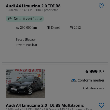
Audi A4 Limuzina 2.0 TDI B8
1968 cm3 • 143 CP • Primul proprietar
Detalii verificate
290 000 km
Diesel
2012
Bacau (Bacau)
Privat • Publicat
6 999
EUR
Conform mediei
Calculeaza rata
Audi A4 Limuzina 2.0 TDI B8 Multitronic
1968 cm3 • 143 CP • 2010 / 2.0 Diesel / 143 CP / Automat / Rate doar cu buletinul