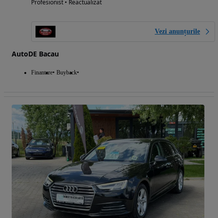
Profesionist • Reactualizat
Vezi anunțurile
AutoDE Bacau
Finantare
Buyback