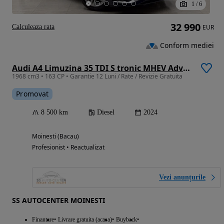
1
/
6
32 990
Calculeaza rata
EUR
Conform mediei
Audi A4 Limuzina 35 TDI S tronic MHEV Advanced
1968 cm3 • 163 CP • Garantie 12 Luni / Rate / Revizie Gratuita
Promovat
8 500 km
Diesel
2024
Moinesti (Bacau)
Profesionist • Reactualizat
Vezi anunțurile
SS AUTOCENTER MOINESTI
Finantare
Livrare gratuita (acasa)
Buyback