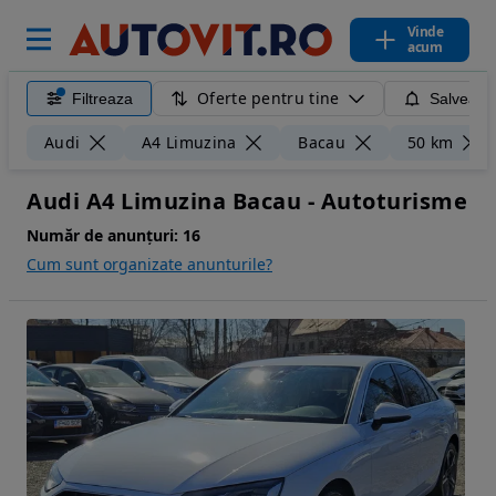
Vinde
acum
Oferte pentru tine
Filtreaza
Salveaza
Audi
A4 Limuzina
Bacau
50 km
Audi A4 Limuzina Bacau - Autoturisme
Număr de anunțuri:
16
Cum sunt organizate anunturile?