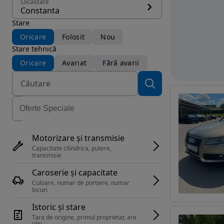
Localizare
Constanta
Stare
Oricare
Folosit
Nou
Stare tehnică
Oricare
Avariat
Fără avarii
Motorizare și transmisie
Capacitate cilindrica, putere, 
transmisie
Caroserie și capacitate
Culoare, numar de portiere, numar 
locuri
Istoric și stare
Tara de origine, primul proprietar, are 