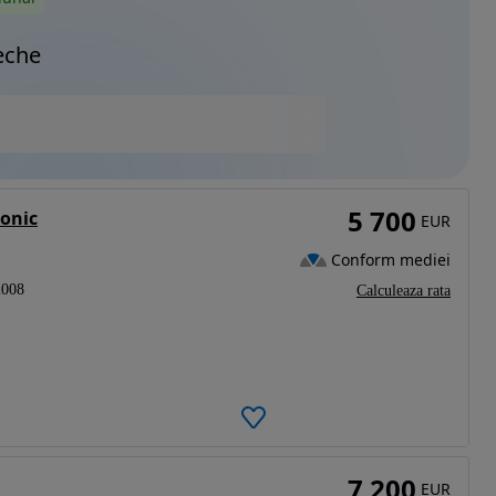
eche
5 700
ronic
EUR
Conform mediei
2008
Calculeaza rata
7 200
EUR