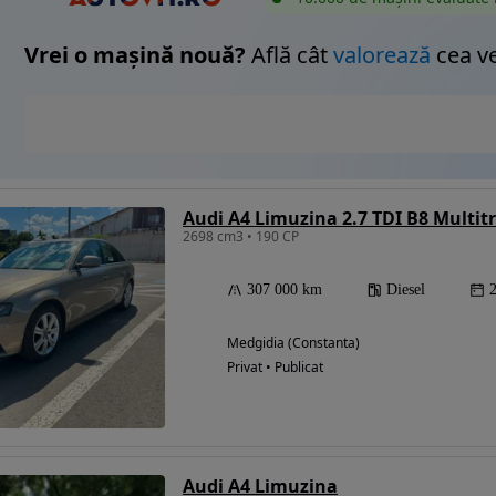
Vrei o mașină nouă?
Află cât
valorează
cea v
Audi A4 Limuzina 2.7 TDI B8 Multit
2698 cm3 • 190 CP
307 000 km
Diesel
Medgidia (Constanta)
Privat • Publicat
Audi A4 Limuzina