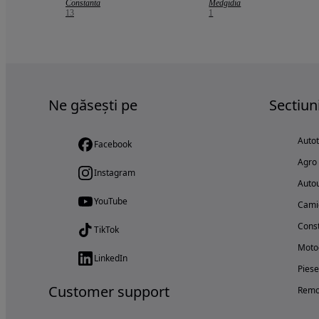
Constanta
Medgidia
13
1
Ne găsești pe
Sectiun
Auto
Facebook
Agro
Instagram
Autou
YouTube
Cami
Const
TikTok
Motoc
LinkedIn
Piese
Customer support
Remo