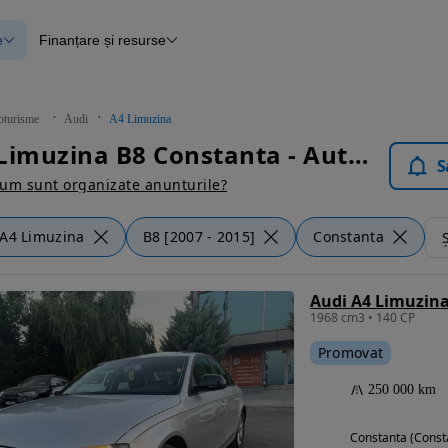
e
Finanțare și resurse
e
Finanțare
e
Instrument de evaluare a mașinii
Raport al istoricului vehiculului
ce
Blog Autovit.ro
oturisme
Audi
A4 Limuzina
anțare
Audi A4 Limuzina B8 Constanta - Autoturisme
lii verificate
S
um sunt organizate anunturile?
A4 Limuzina
B8 [2007 - 2015]
Constanta
Ș
Audi A4 Limuzina
1968 cm3 • 140 CP
Promovat
250 000 km
Constanta (Const