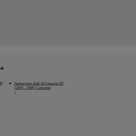
na
B9
Autoturisme Audi A4 Limuzina B7
[2004 - 2008] Constanta
1