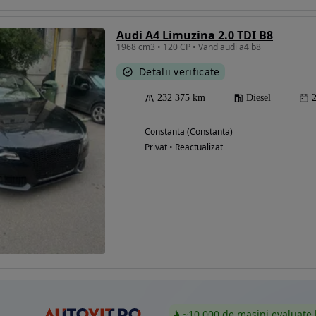
Audi A4 Limuzina 2.0 TDI B8
1968 cm3 • 120 CP • Vand audi a4 b8
Eligibil pentru
Detalii verificate
finantare
232 375 km
Diesel
Constanta (Constanta)
Privat • Reactualizat
~10.000 de mașini evaluate 