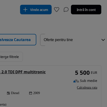
Vinde acum
Intră în cont
alveaza Cautarea
terge filtrele
5 500
 2.0 TDI DPF multitronic
EUR
Sub medie
Calculeaza rata
Diesel
2009
anta)