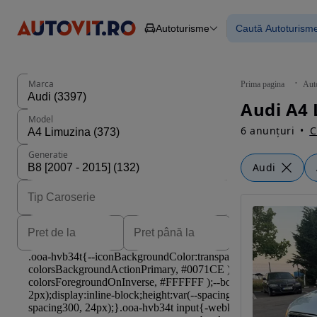
Autoturisme
Caută Autoturism
Autoturisme
Piese
Toate mașinil
Camioane
Mașinile rulat
Constructii
Mașini noi
Agro
Mașini electri
Marca
Prima pagina
Aut
Autoutilitare
Mașini cu fin
Motociclete
Mașini cu deta
Model
Remorci
6 anunțuri
C
Generatie
Audi