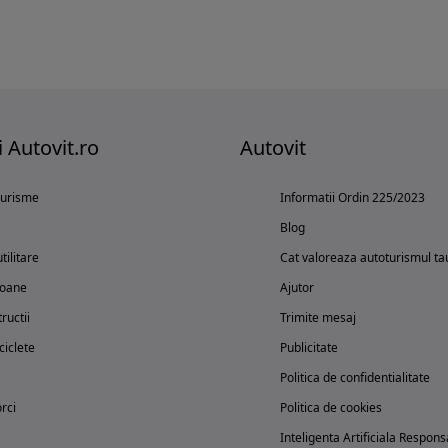
i Autovit.ro
Autovit
turisme
Informatii Ordin 225/2023
Blog
tilitare
Cat valoreaza autoturismul ta
oane
Ajutor
ructii
Trimite mesaj
iclete
Publicitate
Politica de confidentialitate
rci
Politica de cookies
Inteligenta Artificiala Respons