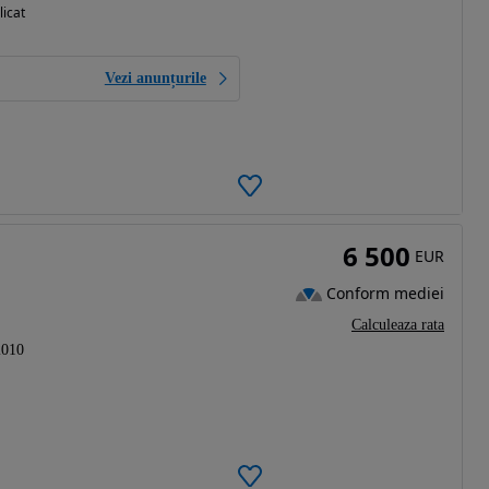
licat
Vezi anunțurile
6 500
EUR
Conform mediei
Calculeaza rata
2010