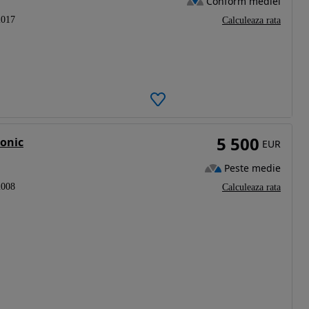
Conform mediei
2017
Calculeaza rata
5 500
ronic
EUR
Peste medie
2008
Calculeaza rata