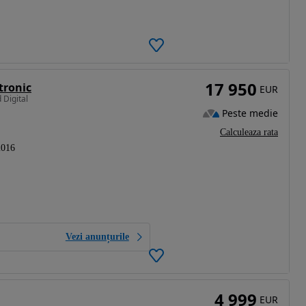
17 950
tronic
EUR
 Digital
Peste medie
Calculeaza rata
2016
Vezi anunțurile
4 999
EUR