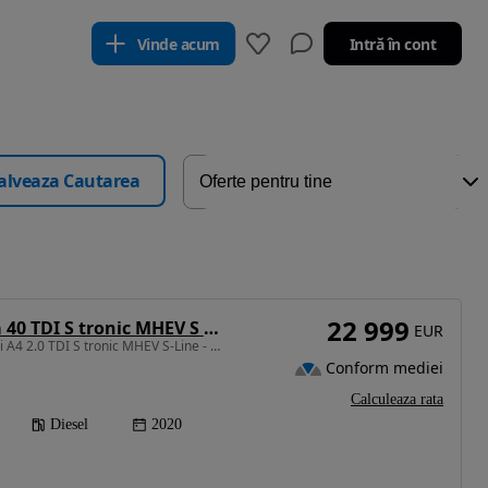
Vinde acum
Intră în cont
alveaza Cautarea
22 999
Audi A4 Limuzina 40 TDI S tronic MHEV S Line
EUR
1968 cm3 • 204 CP • Audi A4 2.0 TDI S tronic MHEV S-Line - An 2020 - 204 CP - Faruri LED
Conform mediei
Calculeaza rata
Diesel
2020