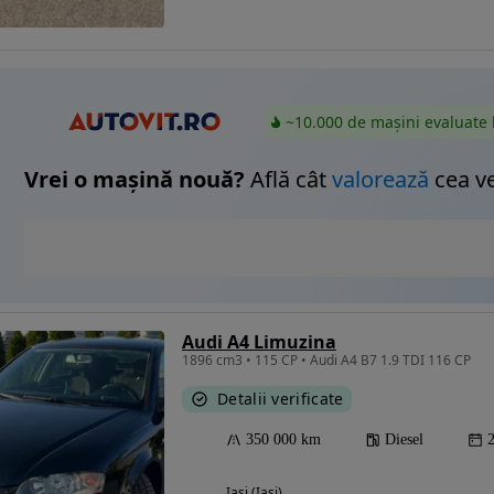
~10.000 de mașini evaluate 
Vrei o mașină nouă?
Află cât
valorează
cea v
Audi A4 Limuzina
1896 cm3 • 115 CP • Audi A4 B7 1.9 TDI 116 CP
Detalii verificate
350 000 km
Diesel
Iasi (Iasi)