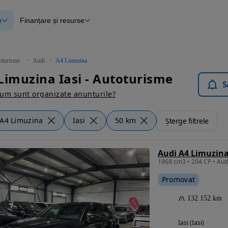
e
Finanțare și resurse
e
Finanțare
e
Instrument de evaluare a mașinii
Raport al istoricului vehiculului
ce
Blog Autovit.ro
oturisme
Audi
A4 Limuzina
anțare
Limuzina Iasi - Autoturisme
lii verificate
S
um sunt organizate anunturile?
A4 Limuzina
Iasi
50 km
Șterge filtrele
Promovat
132 152 km
Iasi (Iasi)