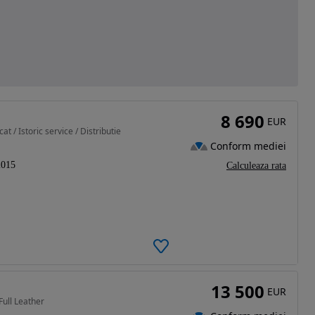
8 690
EUR
t / Istoric service / Distributie
Conform mediei
2015
Calculeaza rata
13 500
EUR
Full Leather