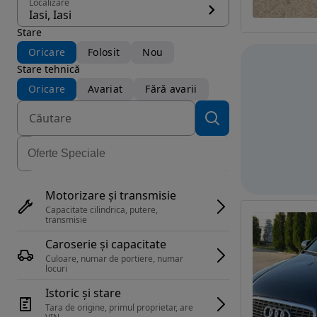
Localizare
Iasi, Iasi
Stare
Oricare
Folosit
Nou
Stare tehnică
Oricare
Avariat
Fără avarii
Motorizare și transmisie
Capacitate cilindrica, putere, 
transmisie
Caroserie și capacitate
Culoare, numar de portiere, numar 
locuri
Istoric și stare
Tara de origine, primul proprietar, are 