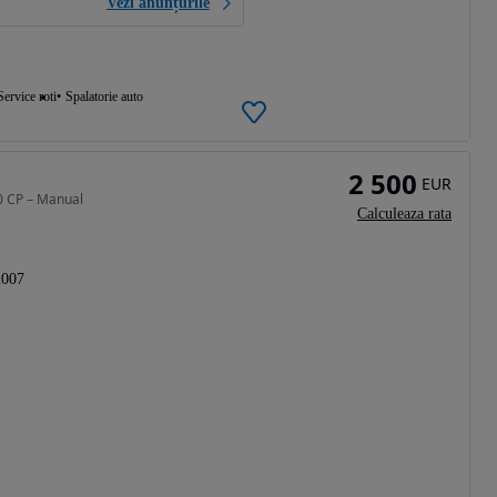
Vezi anunțurile
Service roti
Spalatorie auto
2 500
EUR
40 CP – Manual
Calculeaza rata
2007