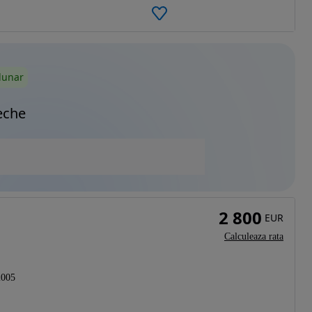
lunar
eche
2 800
EUR
Calculeaza rata
2005