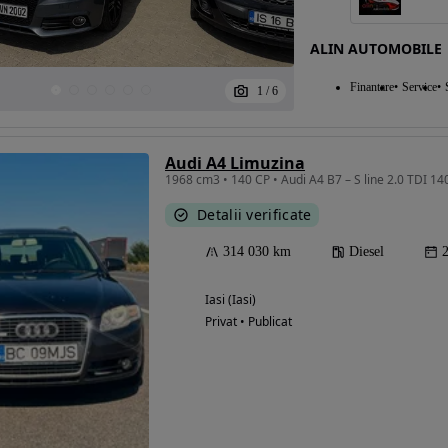
ALIN AUTOMOBILE
Eligibil pentru
Finantare
Service
1
/
6
finantare
Audi A4 Limuzina
1968 cm3 • 140 CP • Audi A4 B7 – S line 2.0 TDI 1
Detalii verificate
314 030 km
Diesel
Iasi (Iasi)
Privat • Publicat