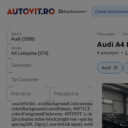
Autoturisme
Caută Autoturism
Autoturisme
Piese
Toate mașinil
Camioane
Mașinile rulat
Constructii
Mașini noi
Agro
Mașini electri
Marca
Prima pagina
Aut
Autoutilitare
Mașini cu fin
Audi A4 
Motociclete
Mașini cu deta
Model
Remorci
9 anunțuri
C
Audi