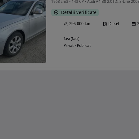
1968 cm3 • 143 CP • Audi A4 B8 2.0TDI S-Line 200
Detalii verificate
296 000 km
Diesel
Iasi (Iasi)
Privat • Publicat