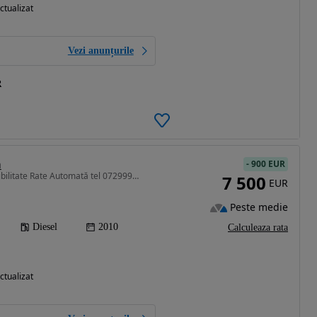
ctualizat
Vezi anunțurile
R
a
-
900 EUR
1968 cm3 • 143 CP • Posibilitate Rate Automată tel 0729992999
7 500
EUR
Peste medie
Diesel
2010
Calculeaza rata
ctualizat