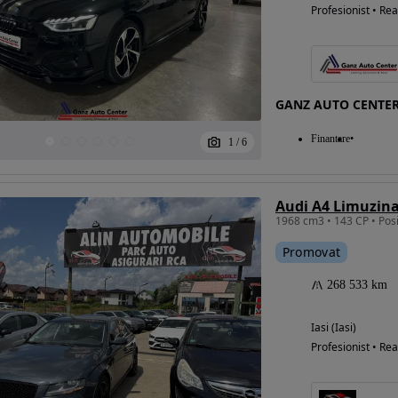
Profesionist • Rea
GANZ AUTO CENTE
Finantare
1
/
6
Audi A4 Limuzin
Promovat
268 533 km
Iasi (Iasi)
Profesionist • Rea