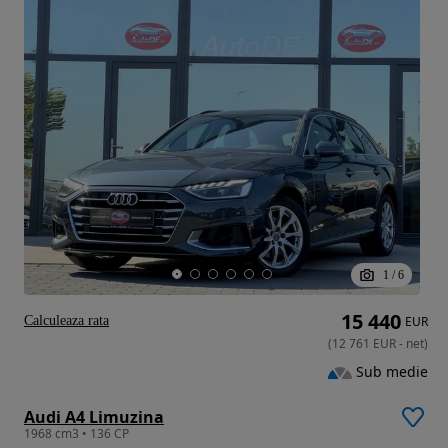
1
/
6
15 440
Calculeaza rata
EUR
(
12 761
EUR
-
net
)
Sub medie
Audi A4 Limuzina
1968 cm3 • 136 CP