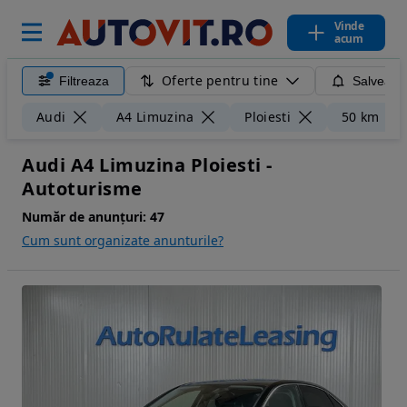
Vinde
acum
Oferte pentru tine
Filtreaza
Salveaza
Audi
A4 Limuzina
Ploiesti
50 km
Audi A4 Limuzina Ploiesti -
Autoturisme
Număr de anunțuri:
47
Cum sunt organizate anunturile?