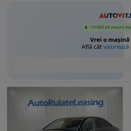
~10.000 de mașini ev
Vrei o mașină
Află cât
valorează