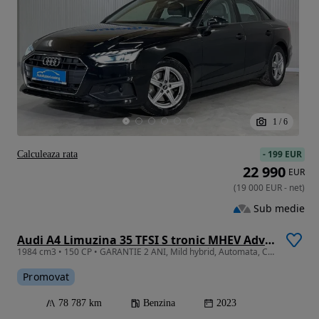
1
/
6
-
199 EUR
Calculeaza rata
22 990
EUR
(
19 000
EUR
-
net
)
Sub medie
Audi A4 Limuzina 35 TFSI S tronic MHEV Advanced
1984 cm3 • 150 CP • GARANTIE 2 ANI, Mild hybrid, Automata, Camera, Scaune incalzite, LED
Promovat
78 787 km
Benzina
2023