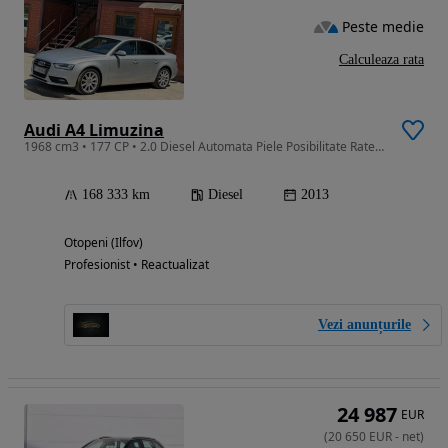
Peste medie
Calculeaza rata
Audi A4 Limuzina
1968 cm3 • 177 CP • 2.0 Diesel Automata Piele Posibilitate Rate FARA AVANS Schimburi Auto
168 333 km
Diesel
2013
Otopeni (Ilfov)
Profesionist • Reactualizat
Vezi anunțurile
24 987
EUR
(
20 650
EUR
-
net
)