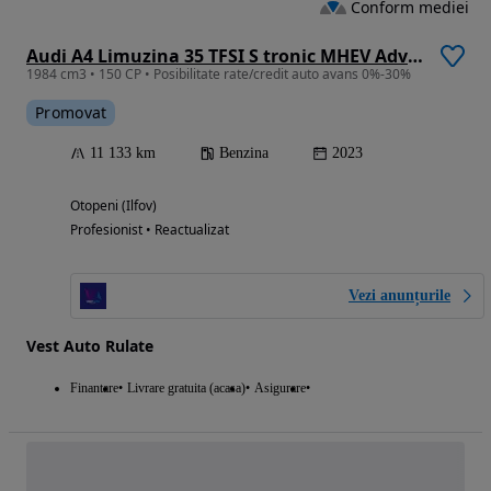
Conform mediei
Audi A4 Limuzina 35 TFSI S tronic MHEV Advanced
1984 cm3 • 150 CP • Posibilitate rate/credit auto avans 0%-30%
Promovat
11 133 km
Benzina
2023
Otopeni (Ilfov)
Profesionist • Reactualizat
Vezi anunțurile
Vest Auto Rulate
Finantare
Livrare gratuita (acasa)
Asigurare