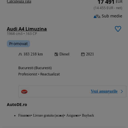
17 491
Calculeaza rata
EUR
(
14 455
EUR
-
net
)
Sub medie
Audi A4 Limuzina
1968 cm3 • 163 CP
Promovat
183 218 km
Diesel
2021
Bucuresti (Bucuresti)
Profesionist • Reactualizat
Vezi anunțurile
AutoDE.ro
Finantare
Livrare gratuita (acasa)
Asigurare
Buyback