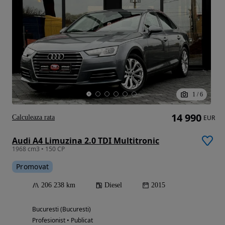
1
/
6
14 990
Calculeaza rata
EUR
Audi A4 Limuzina 2.0 TDI Multitronic
1968 cm3 • 150 CP
Promovat
206 238 km
Diesel
2015
Bucuresti (Bucuresti)
Profesionist • Publicat