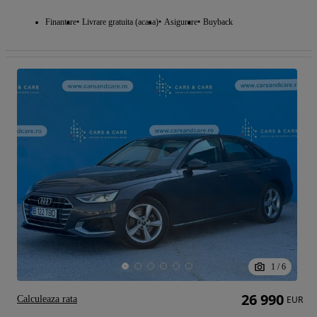
Finantare
Livrare gratuita (acasa)
Asigurare
Buyback
1
/
6
26 990
Calculeaza rata
EUR