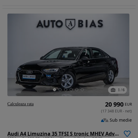
1
/
6
20 990
Calculeaza rata
EUR
(
17 348
EUR
-
net
)
Sub medie
Audi A4 Limuzina 35 TFSI S tronic MHEV Advanced