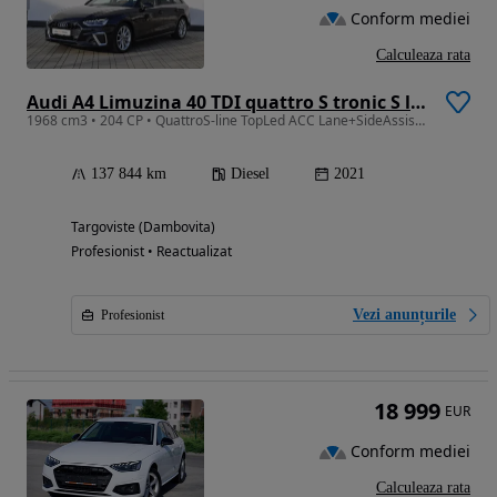
Conform mediei
Calculeaza rata
Audi A4 Limuzina 40 TDI quattro S tronic S line
1968 cm3 • 204 CP • QuattroS-line TopLed ACC Lane+SideAssist PieleMaro Camera TVA Garantie
137 844 km
Diesel
2021
Targoviste (Dambovita)
Profesionist • Reactualizat
Vezi anunțurile
Profesionist
18 999
EUR
Conform mediei
Calculeaza rata