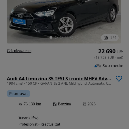
1
/
6
22 690
Calculeaza rata
EUR
(
18 753
EUR
-
net
)
Sub medie
Audi A4 Limuzina 35 TFSI S tronic MHEV Advanced
1984 cm3 • 150 CP • GARANTIE 2 ANI, Mild hybrid, Automata, Camera, Scaune incalzite, LED
Promovat
76 130 km
Benzina
2023
Tunari (Ilfov)
Profesionist • Reactualizat