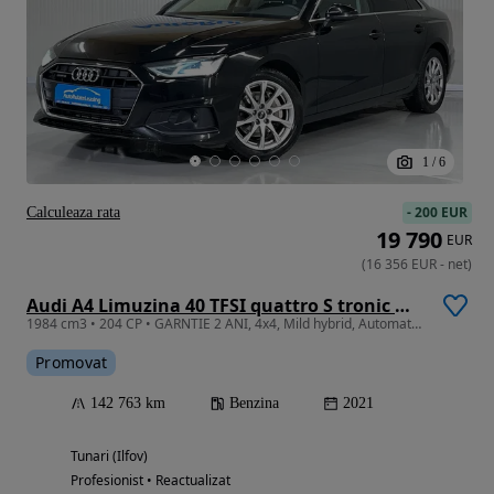
1
/
6
-
200 EUR
Calculeaza rata
19 790
EUR
(
16 356
EUR
-
net
)
Audi A4 Limuzina 40 TFSI quattro S tronic MHEV Advance
1984 cm3 • 204 CP • GARNTIE 2 ANI, 4x4, Mild hybrid, Automata, LED, Scaune incalzite
Promovat
142 763 km
Benzina
2021
Tunari (Ilfov)
Profesionist • Reactualizat