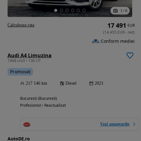
1
/
6
17 491
Calculeaza rata
EUR
(
14 455
EUR
-
net
)
Conform mediei
Audi A4 Limuzina
1968 cm3 • 136 CP
Promovat
217 146 km
Diesel
2021
Bucuresti (Bucuresti)
Profesionist • Reactualizat
Vezi anunțurile
AutoDE.ro