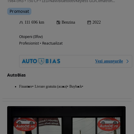
1984 cm3 • 150 CP • LED/Navi/Bluetooth/Keyless GO/Climatronic/Leasing-rate FARA AVANS
Promovat
111 696 km
Benzina
2022
Otopeni (Ilfov)
Profesionist • Reactualizat
Vezi anunțurile
AutoBias
Finantare
Livrare gratuita (acasa)
Buyback