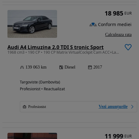
18 985
EUR
Conform mediei
Calculeaza rata
Audi A4 Limuzina 2.0 TDI S tronic Sport
1968 cm3 • 190 CP • 190 CP Matrix VirtualCockpit Cam ACC+Lane+SideAssist CarPlay Finantare
139 063 km
Diesel
2017
Targoviste (Dambovita)
Profesionist • Reactualizat
Vezi anunțurile
Profesionist
11 999
EUR