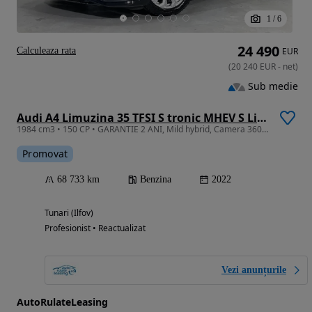
1
/
6
24 490
Calculeaza rata
EUR
(
20 240
EUR
-
net
)
Sub medie
Audi A4 Limuzina 35 TFSI S tronic MHEV S Line
1984 cm3 • 150 CP • GARANTIE 2 ANI, Mild hybrid, Camera 360, Scaune incalzite, LED
Promovat
68 733 km
Benzina
2022
Tunari (Ilfov)
Profesionist • Reactualizat
Vezi anunțurile
AutoRulateLeasing