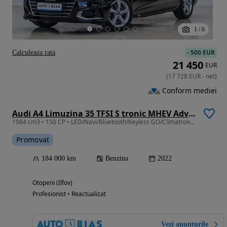
1
/
6
-
500 EUR
Calculeaza rata
21 450
EUR
(
17 728
EUR
-
net
)
Conform mediei
Audi A4 Limuzina 35 TFSI S tronic MHEV Advanced
1984 cm3 • 150 CP • LED/Navi/Bluetooth/Keyless GO/Climatronic/Leasing-rate FARA AVANS
Promovat
184 000 km
Benzina
2022
Otopeni (Ilfov)
Profesionist • Reactualizat
Vezi anunțurile