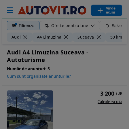
Vinde
acum
Oferte pentru tine
Filtreaza
Salveaza
Audi
A4 Limuzina
Suceava
50 km
Audi A4 Limuzina Suceava -
Autoturisme
Număr de anunțuri:
5
Cum sunt organizate anunturile?
3 200
EUR
Calculeaza rata