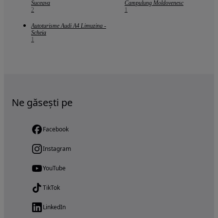
Suceava
Campulung Moldovenesc
2
1
Autoturisme Audi A4 Limuzina -
Scheia
1
Ne găsești pe
Facebook
Instagram
YouTube
TikTok
LinkedIn