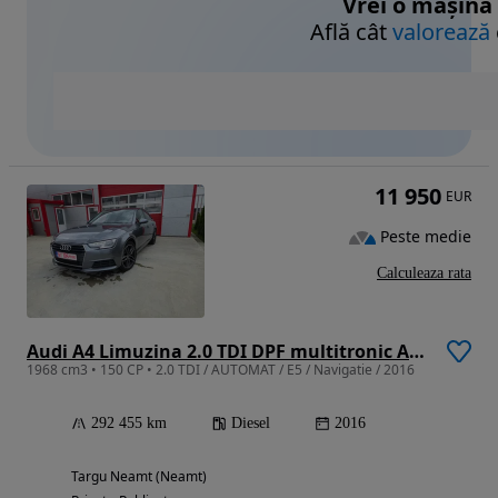
Vrei o mașină
Află cât
valorează
11 950
EUR
Peste medie
Calculeaza rata
Audi A4 Limuzina 2.0 TDI DPF multitronic Attraction
1968 cm3 • 150 CP • 2.0 TDI / AUTOMAT / E5 / Navigatie / 2016
292 455 km
Diesel
2016
Targu Neamt (Neamt)