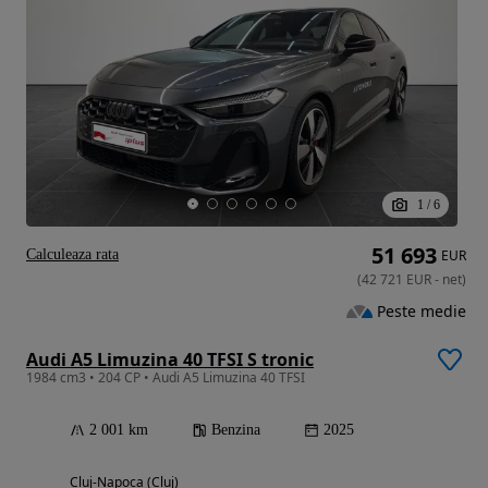
1
/
6
51 693
Calculeaza rata
EUR
(
42 721
EUR
-
net
)
Peste medie
Audi A5 Limuzina 40 TFSI S tronic
1984 cm3 • 204 CP • Audi A5 Limuzina 40 TFSI
2 001 km
Benzina
2025
Cluj-Napoca (Cluj)