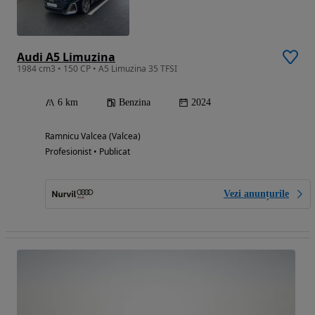
Audi A5 Limuzina
1984 cm3 • 150 CP • A5 Limuzina 35 TFSI
6 km
Benzina
2024
Ramnicu Valcea (Valcea)
Profesionist • Publicat
Vezi anunțurile