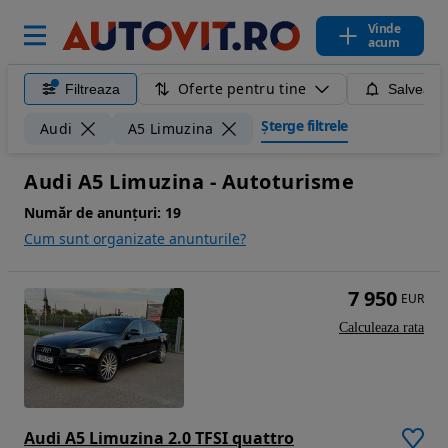
Vinde
acum
Oferte pentru tine
Filtreaza
Salveaza
Șterge filtrele
Audi
A5 Limuzina
Audi A5 Limuzina - Autoturisme
Număr de anunțuri:
19
Cum sunt organizate anunturile?
7 950
EUR
Calculeaza rata
Audi A5 Limuzina 2.0 TFSI quattro