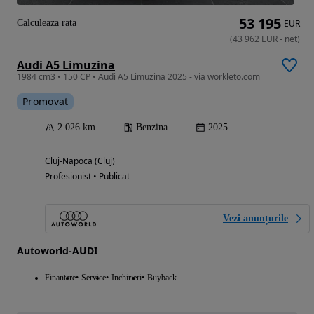
53 195
Calculeaza rata
EUR
(
43 962
EUR
-
net
)
Audi A5 Limuzina
1984 cm3 • 150 CP • Audi A5 Limuzina 2025 - via workleto.com
Promovat
2 026 km
Benzina
2025
Cluj-Napoca (Cluj)
Profesionist • Publicat
Vezi anunțurile
Autoworld-AUDI
Finantare
Service
Inchirieri
Buyback