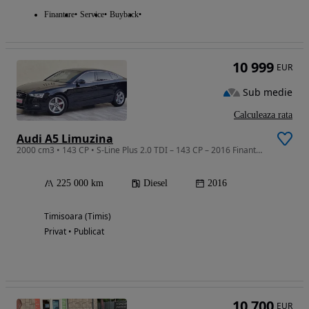
Finantare
Service
Buyback
10 999
EUR
Sub medie
Calculeaza rata
Audi A5 Limuzina
2000 cm3 • 143 CP • S-Line Plus 2.0 TDI – 143 CP – 2016 Finantare Livrare Garantie
225 000 km
Diesel
2016
Timisoara (Timis)
Privat • Publicat
10 700
EUR