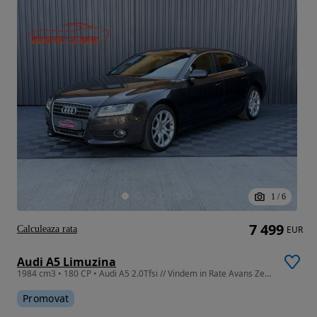
1
/
6
7 499
Calculeaza rata
EUR
Audi A5 Limuzina
1984 cm3 • 180 CP • Audi A5 2.0Tfsi // Vindem in Rate Avans Zero cu Buletinul //
Promovat