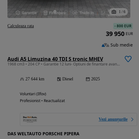
1
/
6
-
800 EUR
Calculeaza rata
39 950
EUR
Sub medie
Audi A5 Limuzina 40 TDI S tronic MHEV
1968 cm3 • 204 CP • Garantie 12 luni- Optiuni de finantare avantajoase
27 644 km
Diesel
2025
Voluntari (Ilfov)
Profesionist • Reactualizat
Vezi anunțurile
DAS WELTAUTO PORSCHE PIPERA