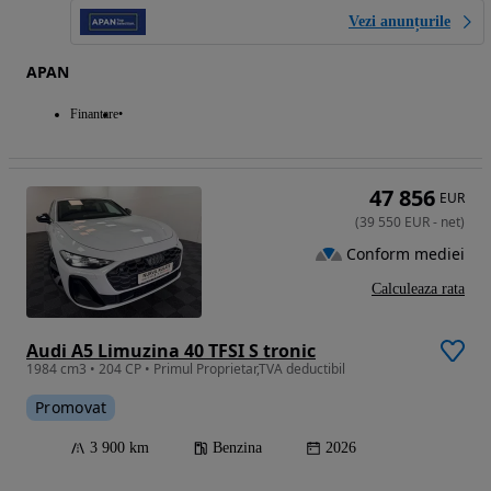
Vezi anunțurile
APAN
Finantare
47 856
EUR
(
39 550
EUR
-
net
)
Conform mediei
Calculeaza rata
Audi A5 Limuzina 40 TFSI S tronic
1984 cm3 • 204 CP • Primul Proprietar,TVA deductibil
Promovat
3 900 km
Benzina
2026