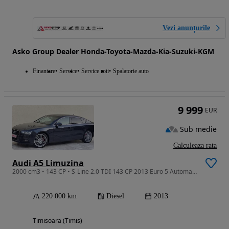
Vezi anunțurile
Asko Group Dealer Honda-Toyota-Mazda-Kia-Suzuki-KGM
Finantare
Service
Service roti
Spalatorie auto
9 999
EUR
Sub medie
Calculeaza rata
Audi A5 Limuzina
2000 cm3 • 143 CP • S-Line 2.0 TDI 143 CP 2013 Euro 5 Automata Finantare Livrare Garantie
220 000 km
Diesel
2013
Timisoara (Timis)