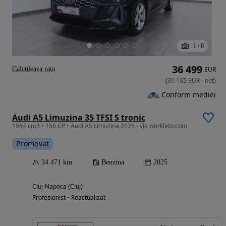
1
/
6
36 499
Calculeaza rata
EUR
(
30 165
EUR
-
net
)
Conform mediei
Audi A5 Limuzina 35 TFSI S tronic
1984 cm3 • 150 CP • Audi A5 Limuzina 2025 - via workleto.com
Promovat
34 471 km
Benzina
2025
Cluj-Napoca (Cluj)
Profesionist • Reactualizat