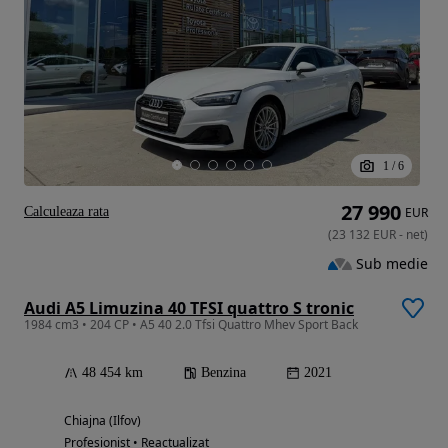
1
/
6
27 990
Calculeaza rata
EUR
(
23 132
EUR
-
net
)
Sub medie
Audi A5 Limuzina 40 TFSI quattro S tronic
1984 cm3 • 204 CP • A5 40 2.0 Tfsi Quattro Mhev Sport Back
48 454 km
Benzina
2021
Chiajna (Ilfov)
Profesionist • Reactualizat