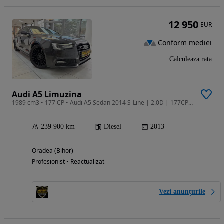
12 950
EUR
Conform mediei
Calculeaza rata
Audi A5 Limuzina
1989 cm3 • 177 CP • Audi A5 Sedan 2014 S-Line | 2.0D | 177CP | Navi | Led | Xenon | S Line
239 900 km
Diesel
2013
Oradea (Bihor)
Profesionist • Reactualizat
Vezi anunțurile