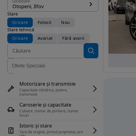
Localizare
Otopeni, Ilfov
Stare
Oricare
Folosit
Nou
Stare tehnică
Oricare
Avariat
Fără avarii
Motorizare și transmisie
Capacitate cilindrica, putere, 
transmisie
Caroserie și capacitate
Culoare, numar de portiere, numar 
locuri
Istoric și stare
Tara de origine, primul proprietar, are 