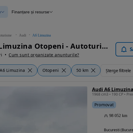
e
Finanțare și resurse
e
Finanțare
e
Instrument de evaluare a mașinii
Raport al istoricului vehiculului
ce
Blog Autovit.ro
oturisme
Audi
A6 Limuzina
anțare
Audi A6 Limuzina Otopeni - Autoturisme
lii verificate
S
i
Cum sunt organizate anunturile?
A6 Limuzina
Otopeni
50 km
Șterge filtrele
Audi A6 Limuzina 
Promovat
98 052 km
Bucuresti (Bucure