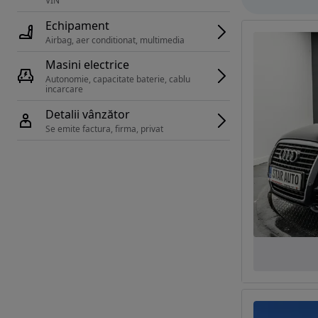
VIN 
Echipament
Airbag, aer conditionat, multimedia
Masini electrice
Autonomie, capacitate baterie, cablu 
incarcare 
Detalii vânzător
Se emite factura, firma, privat