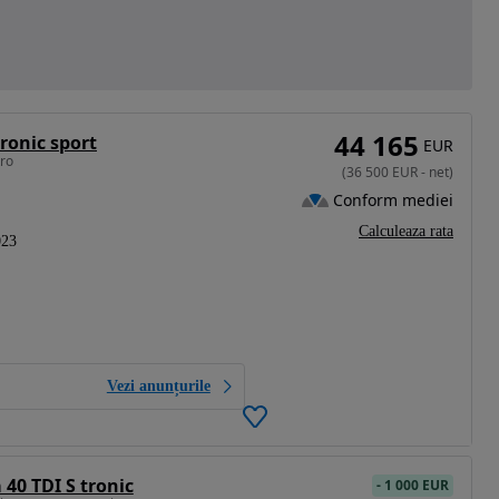
44 165
ronic sport
EUR
tro
(
36 500
EUR
-
net
)
Conform mediei
Calculeaza rata
023
Vezi anunțurile
40 TDI S tronic
-
1 000 EUR