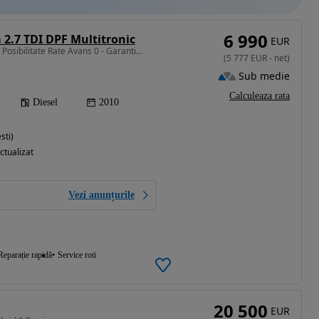
6 990
 2.7 TDI DPF Multitronic
EUR
2698 cm3 • 190 CP • A6 - Posibilitate Rate Avans 0 - Garantie 12 Luni - IMPECABILA
(
5 777
EUR
-
net
)
Sub medie
Calculeaza rata
Diesel
2010
sti)
ctualizat
Vezi anunțurile
Reparație rapidă
Service roti
20 500
EUR