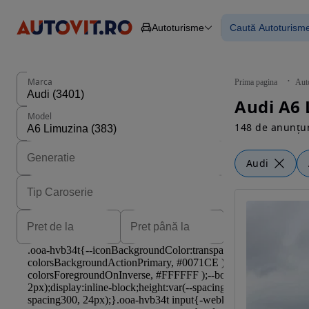
Autoturisme
Caută Autoturism
Autoturisme
Piese
Toate mașinil
Camioane
Mașinile rulat
Constructii
Mașini noi
Agro
Mașini electri
Marca
Prima pagina
Aut
Autoutilitare
Mașini cu fin
Motociclete
Mașini cu deta
Model
Remorci
148 de anunțur
Audi