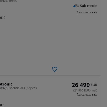
brid S Tronic
Sub medie
Calculeaza rata
2019
26 499
ptronic
EUR
atrix,Suspensie,ACC,Keyless
(
21 900
EUR
-
net
)
Calculeaza rata
2019