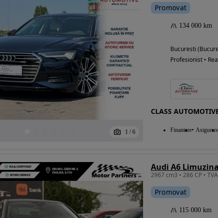
Promovat
134 000 km
Eligibil pentru
Bucuresti (Bucure
finantare
Profesionist • Rea
CLASS AUTOMOTIV
Finantare
Asigurar
1
/
6
Promovat
115 000 km