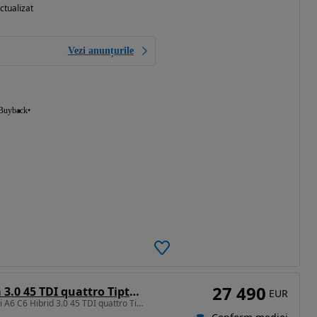
ctualizat
Vezi anunțurile
Buyback
27 490
Audi A6 Limuzina 3.0 45 TDI quattro Tiptronic Basic
EUR
2967 cm3 • 231 CP • Audi A6 C6 Hibrid 3.0 45 TDI quattro Tiptronic Basic