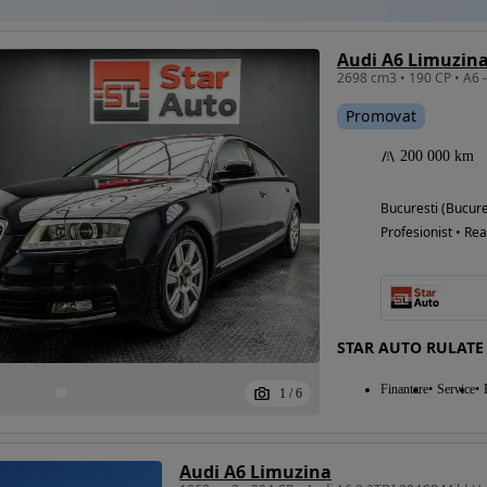
Audi A6 Limuzina
Promovat
200 000 km
Bucuresti (Bucure
Profesionist • Rea
STAR AUTO RULATE
Finantare
Service
1
/
6
Audi A6 Limuzina