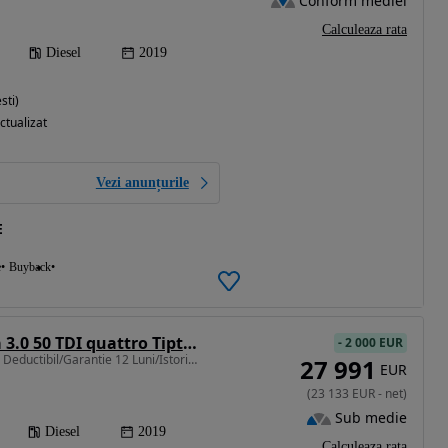
Conform mediei
Calculeaza rata
Diesel
2019
sti)
ctualizat
Vezi anunțurile
E
e
Buyback
Audi A6 Limuzina 3.0 50 TDI quattro Tiptronic Design
-
2 000 EUR
2967 cm3 • 286 CP • TVA Deductibil/Garantie 12 Luni/Istoric/Trapa electrica/Distronic
27 991
EUR
(
23 133
EUR
-
net
)
Sub medie
Diesel
2019
Calculeaza rata