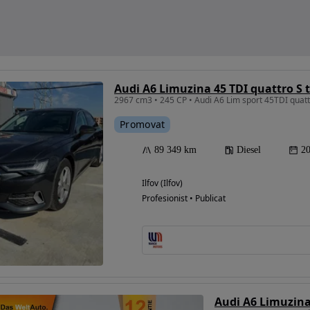
Audi A6 Limuzina 45 TDI quattro S t
2967 cm3 • 245 CP • Audi A6 Lim sport 45TDI quat
Promovat
89 349 km
Diesel
2
Ilfov (Ilfov)
Profesionist • Publicat
Audi A6 Limuzina 