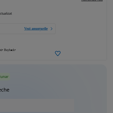
ctualizat
Vezi anunțurile
ti
Buyback
lunar
eche