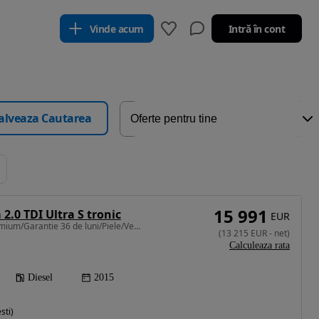
Vinde acum
Intră în cont
alveaza Cautarea
15 991
2.0 TDI Ultra S tronic
EUR
1968 cm3 • 190 CP • Premium/Garantie 36 de luni/Piele/Ventilatie/Trapa/TVA
(
13 215
EUR
-
net
)
Calculeaza rata
Diesel
2015
sti)