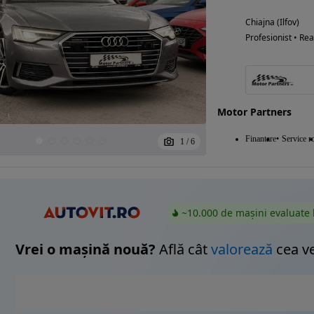
Chiajna (Ilfov)
Profesionist • Rea
Motor Partners
Finantare
Service ro
1
/
6
~10.000 de mașini evaluate 
Vrei o mașină nouă?
Află cât
valorează
cea v