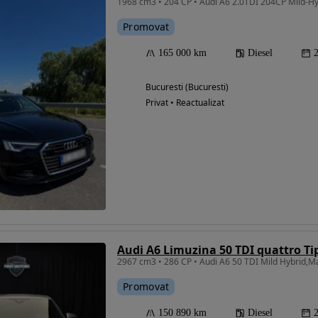
1968 cm3 • 204 CP • Audi A6 2.0TDI 204CP Mild-Hy
Promovat
165 000 km
Diesel
Bucuresti (Bucuresti)
Privat • Reactualizat
Audi A6 Limuzina 50 TDI quattro Ti
2967 cm3 • 286 CP • Audi A6 50 TDI Mild Hybrid,M
Promovat
150 890 km
Diesel