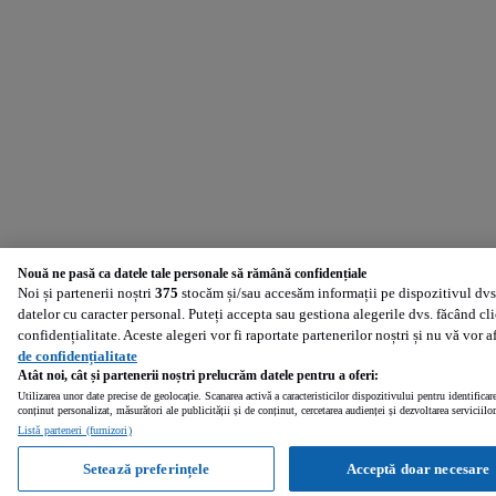
Nouă ne pasă ca datele tale personale să rămână confidențiale
Noi și partenerii noștri
375
stocăm și/sau accesăm informații pe dispozitivul dvs.
datelor cu caracter personal. Puteți accepta sau gestiona alegerile dvs. făcând cl
confidențialitate. Aceste alegeri vor fi raportate partenerilor noștri și nu vă vor 
de confidențialitate
Atât noi, cât și partenerii noștri prelucrăm datele pentru a oferi:
Utilizarea unor date precise de geolocație. Scanarea activă a caracteristicilor dispozitivului pentru identificar
conținut personalizat, măsurători ale publicității și de conținut, cercetarea audienței și dezvoltarea serviciilor
Listă parteneri (furnizori)
Setează preferințele
Acceptă doar necesare