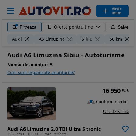
Vinde
acum
Oferte pentru tine
Filtreaza
Salveaza
Audi
A6 Limuzina
Sibiu
50 km
Audi A6 Limuzina Sibiu - Autoturisme
Număr de anunțuri:
5
Cum sunt organizate anunturile?
16 950
EUR
Conform mediei
Calculeaza rata
Audi A6 Limuzina 2.0 TDI Ultra S tronic
1968 cm3 • 190 CP • Stare Perfecta