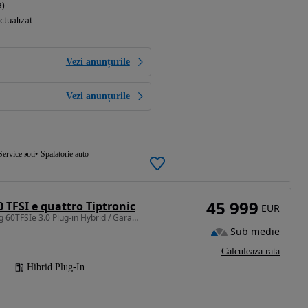
a)
ctualizat
Vezi anunțurile
Vezi anunțurile
Service roti
Spalatorie auto
45 999
0 TFSI e quattro Tiptronic
EUR
2995 cm3 • 449 CP • Long 60TFSIe 3.0 Plug-in Hybrid / Garantie extinsa / Pos. Leasing
Sub medie
Calculeaza rata
Hibrid Plug-In