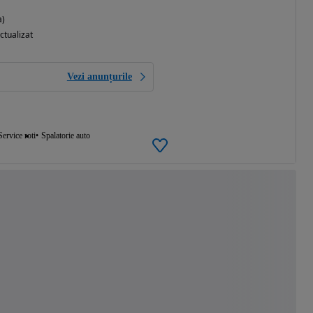
a)
ctualizat
Vezi anunțurile
Service roti
Spalatorie auto