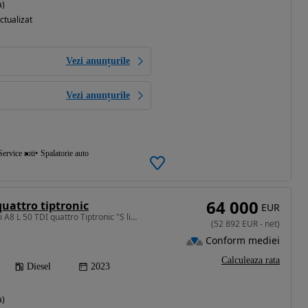
a)
ctualizat
Vezi anunțurile
Vezi anunțurile
Service roti
Spalatorie auto
64 000
quattro tiptronic
EUR
2967 cm3 • 286 CP • Audi A8 L 50 TDI quattro Tiptronic "S line“ / Masaj / Trapă / 360 / SC
(
52 892
EUR
-
net
)
Conform mediei
Calculeaza rata
Diesel
2023
a)