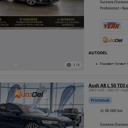
Suceava (Suceav
Profesionist • Rea
Eligibil pentru
finantare
AUTODEL
Finantare
Service
1
/
6
Audi A8 L 50 TDI 
Promovat
80 600 km
Suceava (Suceav