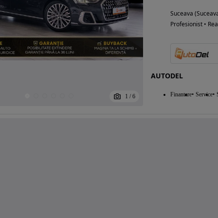
Suceava (Suceav
Profesionist • Rea
AUTODEL
Finantare
Service
1
/
6