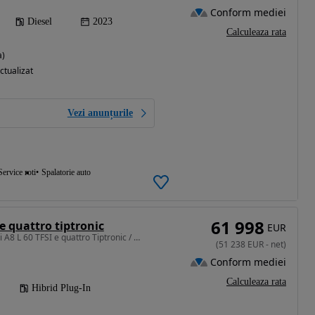
Conform mediei
Diesel
2023
Calculeaza rata
a)
ctualizat
Vezi anunțurile
Service roti
Spalatorie auto
61 998
 e quattro tiptronic
EUR
2995 cm3 • 462 CP • Audi A8 L 60 TFSI e quattro Tiptronic / 360 / LED / Cameră
(
51 238
EUR
-
net
)
Conform mediei
Calculeaza rata
Hibrid Plug-In