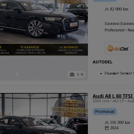
82 000 km
Suceava (Suceav
Profesionist • Rea
AUTODEL
Finantare
Service
1
/
6
Audi A8 L 60 TFSI
Promovat
116 300 km
2024