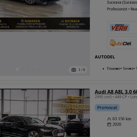
Suceava (Suceav
Profesionist • Rea
AUTODEL
Finantare
Service
1
/
6
Audi A8 A8L 3.0 6
Promovat
63 156 km
2020