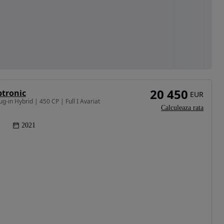
20 450
ptronic
EUR
g-in Hybrid | 450 CP | Full I Avariat
Calculeaza rata
2021