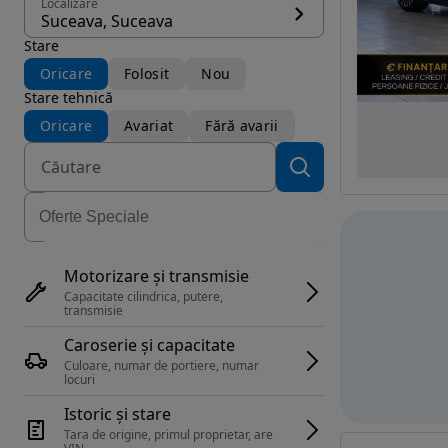
Localizare
Suceava, Suceava
Stare
Oricare
Folosit
Nou
Stare tehnică
Oricare
Avariat
Fără avarii
Motorizare și transmisie
Capacitate cilindrica, putere, 
transmisie
Caroserie și capacitate
Culoare, numar de portiere, numar 
locuri
Istoric și stare
Tara de origine, primul proprietar, are 