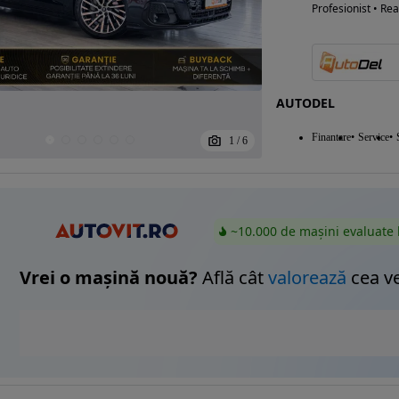
Profesionist • Rea
AUTODEL
Finantare
Service
1
/
6
~10.000 de mașini evaluate 
Vrei o mașină nouă?
Află cât
valorează
cea v