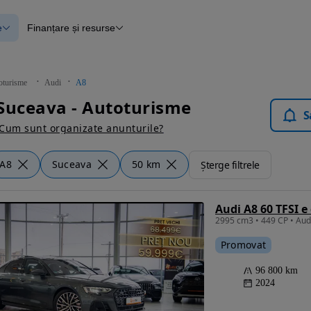
e
Finanțare și resurse
e
Finanțare
e
Instrument de evaluare a mașinii
Raport al istoricului vehiculului
ce
Blog Autovit.ro
oturisme
Audi
A8
anțare
Suceava - Autoturisme
lii verificate
S
Cum sunt organizate anunturile?
A8
Suceava
50 km
Șterge filtrele
Audi A8 60 TFSI e
Promovat
96 800 km
2024