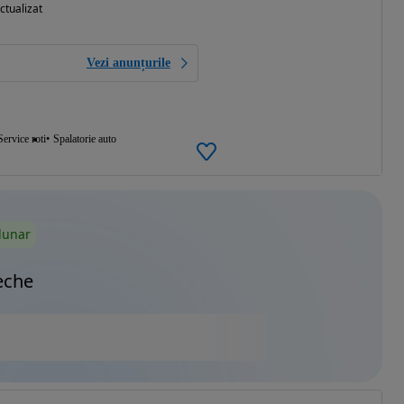
ctualizat
Vezi anunțurile
Service roti
Spalatorie auto
lunar
eche