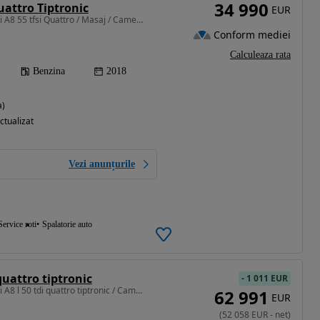
34 990
uattro Tiptronic
EUR
2995 cm3 • 340 CP • Audi A8 55 tfsi Quattro / Masaj / Cameră / Trapă / Piele Valcona
Conform mediei
Calculeaza rata
Benzina
2018
a)
ctualizat
Vezi anunțurile
Service roti
Spalatorie auto
quattro tiptronic
-
1 011 EUR
2967 cm3 • 286 CP • Audi A8 l 50 tdi quattro tiptronic / Cameră / Alcantara / Masaj / ACC
62 991
EUR
(
52 058
EUR
-
net
)