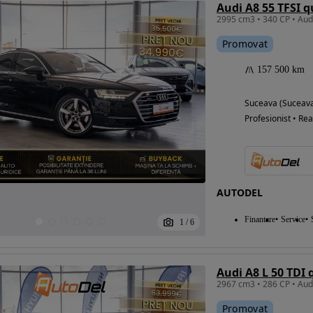
Audi A8 55 TFSI q
Promovat
157 500 km
Suceava (Suceav
Profesionist • Rea
AUTODEL
Finantare
Service
1
/
6
Audi A8 L 50 TDI 
Promovat