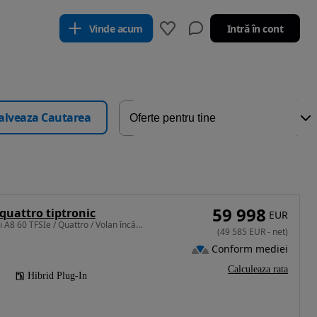
Vinde acum
Intră în cont
alveaza Cautarea
59 998
 quattro tiptronic
EUR
2995 cm3 • 449 CP • Audi A8 60 TFSIe / Quattro / Volan încălzit / LED / Trapă / Cameră
(
49 585
EUR
-
net
)
Conform mediei
Calculeaza rata
Hibrid Plug-In