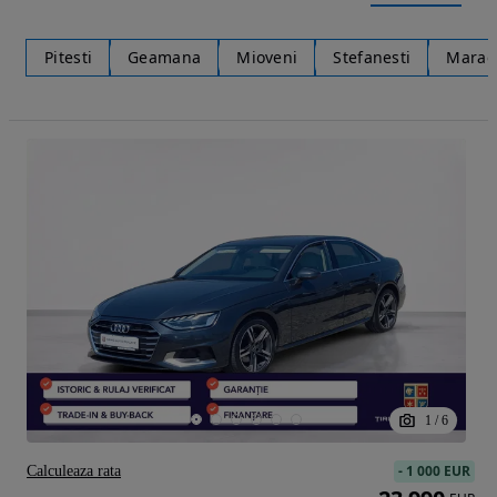
Pitesti
Geamana
Mioveni
Stefanesti
Marac
1
/
6
-
1 000 EUR
Calculeaza rata