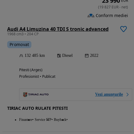
23 990
EUR
(
19 827
EUR
-
net
)
Conform mediei
Audi A4 Limuzina 40 TDI S tronic advanced
1968 cm3 • 204 CP
Promovat
132 485 km
Diesel
2022
Pitesti (Arges)
Profesionist • Publicat
Vezi anunțurile
TIRIAC AUTO RULATE PITESTI
Finantare
Service ITP
Buyback