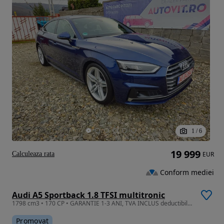
1
/
6
19 999
Calculeaza rata
EUR
Conform mediei
Audi A5 Sportback 1.8 TFSI multitronic
1798 cm3 • 170 CP • GARANTIE 1-3 ANI, TVA INCLUS deductibil S-Line int/ext RATE si LEASING
Promovat