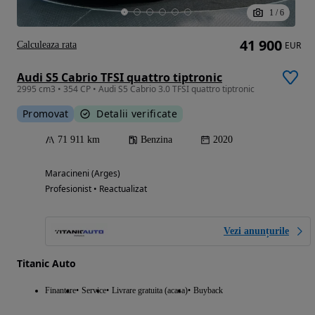
1
/
6
41 900
Calculeaza rata
EUR
Audi S5 Cabrio TFSI quattro tiptronic
2995 cm3 • 354 CP • Audi S5 Cabrio 3.0 TFSI quattro tiptronic
Promovat
Detalii verificate
71 911 km
Benzina
2020
Maracineni (Arges)
Profesionist • Reactualizat
Vezi anunțurile
Titanic Auto
Finantare
Service
Livrare gratuita (acasa)
Buyback