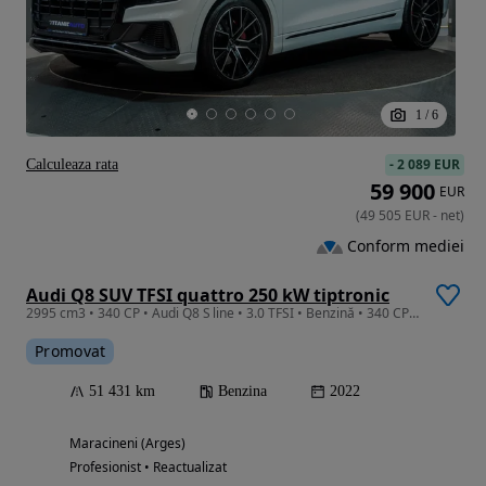
1
/
6
-
2 089 EUR
Calculeaza rata
59 900
EUR
(
49 505
EUR
-
net
)
Conform mediei
Audi Q8 SUV TFSI quattro 250 kW tiptronic
2995 cm3 • 340 CP • Audi Q8 S line • 3.0 TFSI • Benzină • 340 CP • quattro • Automat
Promovat
51 431 km
Benzina
2022
Maracineni (Arges)
Profesionist • Reactualizat