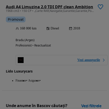
Audi A4 Limuzina 2.0 TDI DPF clean Ambition
1968 cm3 • 150 CP • .,Carte RAR,Navigatie,Garantie,Garantie,Posibil Leasing/Rate fixe
Promovat
168 000 km
Diesel
2018
Bradu (Arges)
Profesionist • Reactualizat
Vezi anunțurile
Lido Luxurycars
Finantare
Asigurare
Unde anume în Bascov căutați?
Vezi filtrele