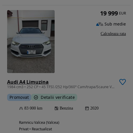
19 999
EUR
Sub medie
Calculeaza rata
Audi A4 Limuzina
1984 cm3 • 252 CP • 45 TFSI /252 Hp/360° Cam/trapa/Scaune Ventilate/Quattro
Promovat
Detalii verificate
83 000 km
Benzina
2020
Ramnicu Valcea (Valcea)
Privat • Reactualizat