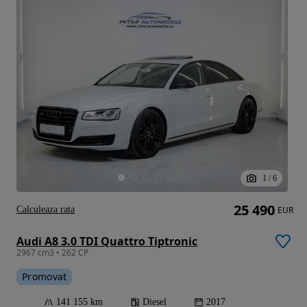
1
/
6
25 490
Calculeaza rata
EUR
Audi A8 3.0 TDI Quattro Tiptronic
2967 cm3 • 262 CP
Promovat
141 155 km
Diesel
2017