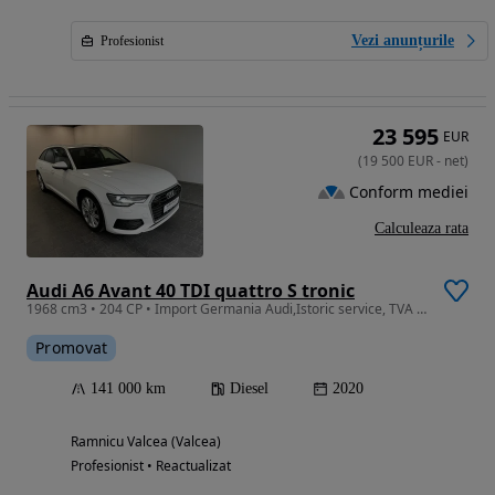
Vezi anunțurile
Profesionist
23 595
EUR
(
19 500
EUR
-
net
)
Conform mediei
Calculeaza rata
Audi A6 Avant 40 TDI quattro S tronic
1968 cm3 • 204 CP • Import Germania Audi,Istoric service, TVA deductibil
Promovat
141 000 km
Diesel
2020
Ramnicu Valcea (Valcea)
Profesionist • Reactualizat