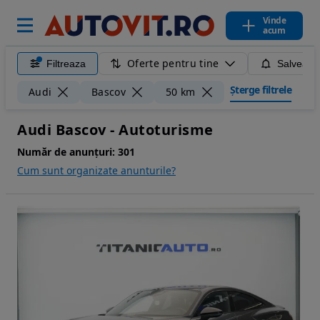
Vinde
acum
Oferte pentru tine
Filtreaza
Salveaza
Șterge filtrele
Audi
Bascov
50 km
Audi Bascov - Autoturisme
Număr de anunțuri:
301
Cum sunt organizate anunturile?