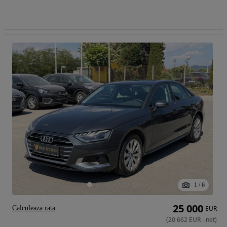
1
/
6
25 000
Calculeaza rata
EUR
(
20 662
EUR
-
net
)