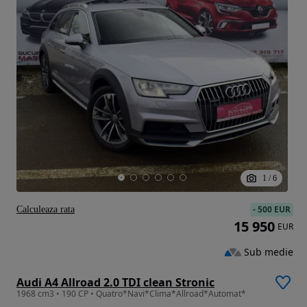
1
/
6
-
500 EUR
Calculeaza rata
15 950
EUR
Sub medie
Audi A4 Allroad 2.0 TDI clean Stronic
1968 cm3 • 190 CP • Quatro*Navi*Clima*Allroad*Automat*