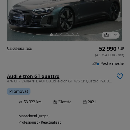
1
/
6
52 990
Calculeaza rata
EUR
(
43 794
EUR
-
net
)
Peste medie
Audi e-tron GT quattro
476 CP • VARIANTE AUTO Audi e-tron GT 476 CP Quattro TVA DEDUCTIBIL Leasing
Promovat
53 322 km
Electric
2021
Maracineni (Arges)
Profesionist • Reactualizat