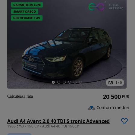
1
/
6
20 500
Calculeaza rata
EUR
Conform mediei
Audi A4 Avant 2.0 40 TDI S tronic Advanced
1968 cm3 • 190 CP • Audi A4 40 TDI 190CP