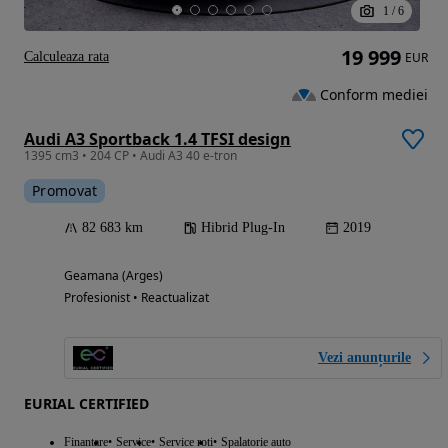
1
/
6
19 999
Calculeaza rata
EUR
Conform mediei
Audi A3 Sportback 1.4 TFSI design
1395 cm3 • 204 CP • Audi A3 40 e-tron
Promovat
82 683 km
Hibrid Plug-In
2019
Geamana (Arges)
Profesionist • Reactualizat
Vezi anunțurile
EURIAL CERTIFIED
Finantare
Service
Service roti
Spalatorie auto