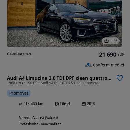
1
/
6
21 690
Calculeaza rata
EUR
Conform mediei
Audi A4 Limuzina 2.0 TDI DPF clean quattro S tronic S line Sportpaket
1968 cm3 • 190 CP • Audi A4 B9 2.0TDI S-Line ! Proprietar
Promovat
113 460 km
Diesel
2019
Ramnicu Valcea (Valcea)
Profesionist • Reactualizat