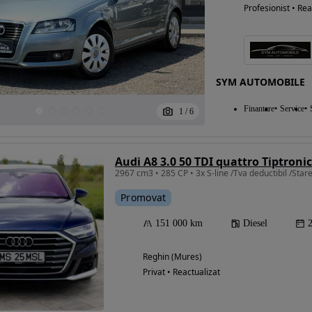
Profesionist • Rea
SYM AUTOMOBILE
Finantare
Service
1
/
6
Audi A8 3.0 50 TDI quattro Tiptronic
2967 cm3 • 285 CP • 3x S-line /Tva deductibil /Star
Promovat
151 000 km
Diesel
Reghin (Mures)
Privat • Reactualizat