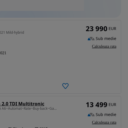
23 990
EUR
021 Mild-hybrid
Sub medie
Calculeaza rata
2021
13 499
 2.0 TDI Multitronic
EUR
1968 cm3 • 177 CP • Audi A6~Automat~Rate~Buy-back~Garantie
Sub medie
Calculeaza rata