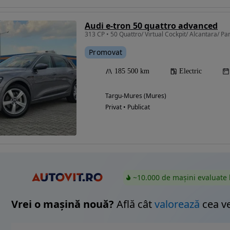
Audi e-tron 50 quattro advanced
313 CP • 50 Quattro/ Virtual Cockpit/ Alcantara/ Pan
Eligibil pentru
Promovat
finantare
185 500 km
Electric
Targu-Mures (Mures)
Privat • Publicat
~10.000 de mașini evaluate 
Vrei o mașină nouă?
Află cât
valorează
cea v