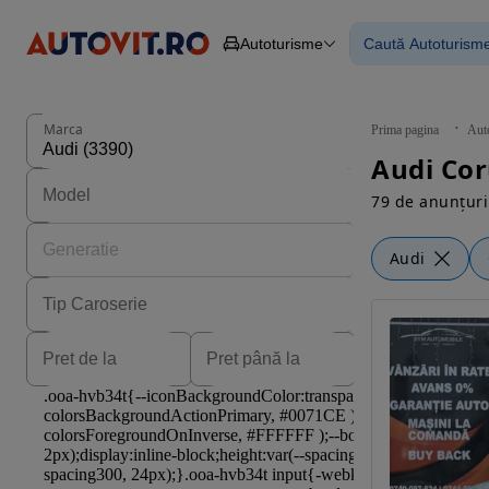
Autoturisme
Caută Autoturism
Autoturisme
Piese
Toate mașinil
Camioane
Mașinile rulat
Constructii
Mașini noi
Agro
Mașini electri
Marca
Prima pagina
Aut
Autoutilitare
Mașini cu fin
Audi Cor
Motociclete
Mașini cu deta
Remorci
79 de anunțuri
Audi