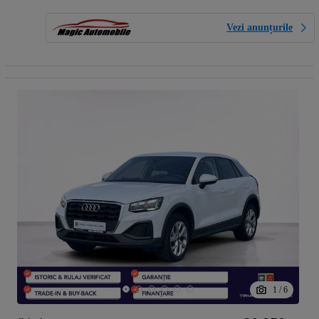
Vezi anunțurile
1
/
6