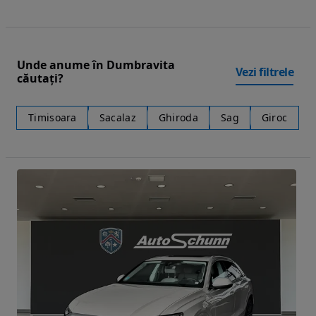
Unde anume în Dumbravita
Vezi filtrele
căutați?
Timisoara
Sacalaz
Ghiroda
Sag
Giroc