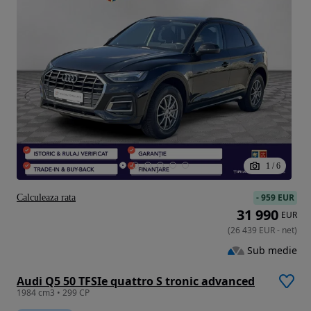
1
/
6
-
959 EUR
Calculeaza rata
31 990
EUR
(
26 439
EUR
-
net
)
Sub medie
Audi Q5 50 TFSIe quattro S tronic advanced
1984 cm3 • 299 CP