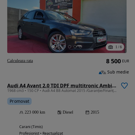
1
/
6
8 500
Calculeaza rata
EUR
Sub medie
Audi A4 Avant 2.0 TDI DPF multitronic Ambiente
1968 cm3 • 150 CP • Audi A4 B8 Automat 2015 /Garanție/Finanțare Rate/RevizieGR/LivrareGR
Promovat
223 000 km
Diesel
2015
Carani (Timis)
Profesionist • Reactualizat