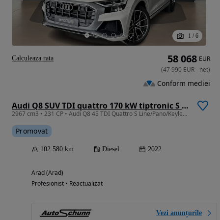
1
/
6
58 068
Calculeaza rata
EUR
(
47 990
EUR
-
net
)
Conform mediei
Audi Q8 SUV TDI quattro 170 kW tiptronic S line business
2967 cm3 • 231 CP • Audi Q8 45 TDI Quattro S Line/Pano/Keyless/Soft close
Promovat
102 580 km
Diesel
2022
Arad (Arad)
Profesionist • Reactualizat
Vezi anunțurile