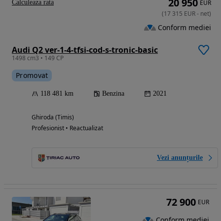
20 950
Calculeaza rata
EUR
(
17 315
EUR
-
net
)
Conform mediei
Audi Q2 ver-1-4-tfsi-cod-s-tronic-basic
1498 cm3 • 149 CP
Promovat
118 481 km
Benzina
2021
Ghiroda (Timis)
Profesionist • Reactualizat
Vezi anunțurile
72 900
EUR
Conform mediei