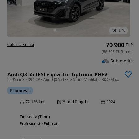
1
/
6
70 900
Calculeaza rata
EUR
(
58 595
EUR
-
net
)
Sub medie
Audi Q8 55 TFSI e quattro Tiptronic PHEV
2995 cm3 • 394 CP • Audi Q8 55TFSIe S-Line Ventilatie B&O Matrix Trapa Punte viratoare
Promovat
72 126 km
Hibrid Plug-In
2024
Timisoara (Timis)
Profesionist • Publicat