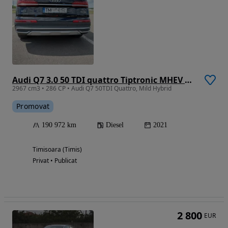
Audi Q7 3.0 50 TDI quattro Tiptronic MHEV Basic
2967 cm3 • 286 CP • Audi Q7 50TDI Quattro, Mild Hybrid
Promovat
190 972 km
Diesel
2021
Timisoara (Timis)
Privat • Publicat
2 800
EUR