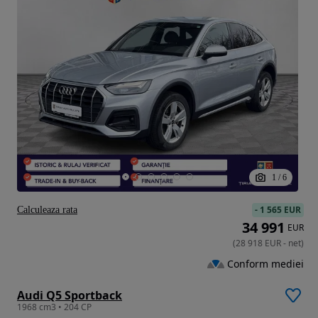
1
/
6
-
1 565 EUR
Calculeaza rata
34 991
EUR
(
28 918
EUR
-
net
)
Conform mediei
Audi Q5 Sportback
1968 cm3 • 204 CP