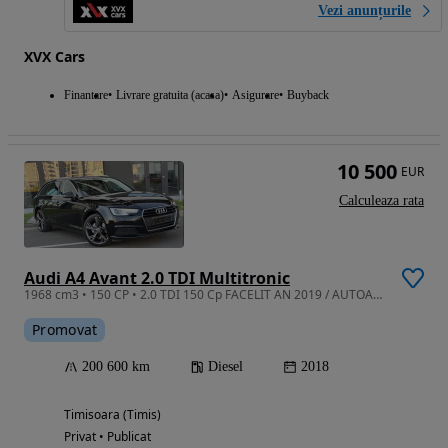
Vezi anunțurile
XVX Cars
Finantare
Livrare gratuita (acasa)
Asigurare
Buyback
10 500
EUR
Calculeaza rata
Audi A4 Avant 2.0 TDI Multitronic
1968 cm3 • 150 CP • 2.0 TDI 150 Cp FACELIT AN 2019 / AUTOAMT / Eur 6
Promovat
200 600 km
Diesel
2018
Timisoara (Timis)
Privat • Publicat