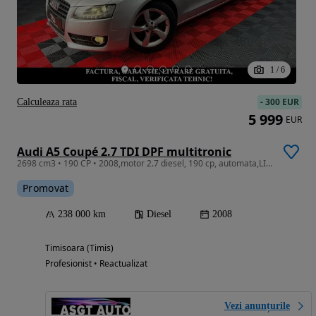
1
/
6
-
300 EUR
Calculeaza rata
5 999
EUR
Audi A5 Coupé 2.7 TDI DPF multitronic
2698 cm3 • 190 CP • 2008,motor 2.7 diesel, 190 cp, automata,LIVRARE GRATUITA, GARANTIE
Promovat
238 000 km
Diesel
2008
Timisoara (Timis)
Profesionist • Reactualizat
Vezi anunțurile