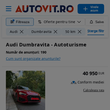
Vinde
acum
Oferte pentru tine
Filtreaza
Salveaza
Șterge filtrele
Audi
Dumbravita
50 km
Audi Dumbravita - Autoturisme
Număr de anunțuri:
190
Cum sunt organizate anunturile?
40 950
EUR
Conform mediei
Calculeaza rata