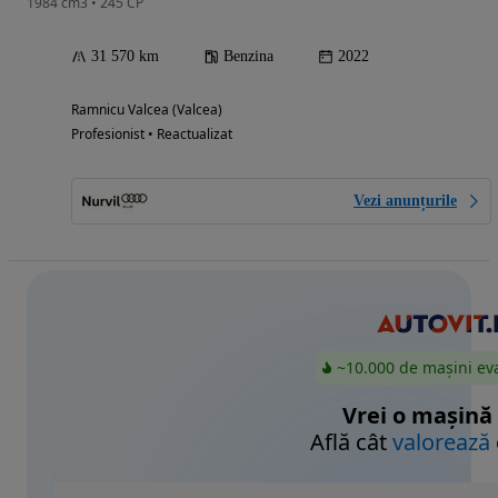
1984 cm3 • 245 CP
31 570 km
Benzina
2022
Ramnicu Valcea (Valcea)
Profesionist • Reactualizat
Vezi anunțurile
~10.000 de mașini ev
Vrei o mașină
Află cât
valorează