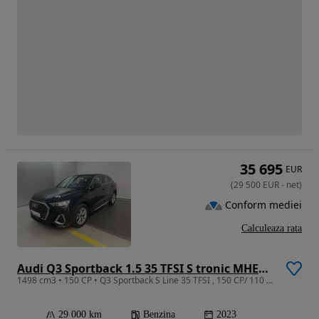
35 695
EUR
(
29 500
EUR
-
net
)
Conform mediei
Calculeaza rata
Audi Q3 Sportback 1.5 35 TFSI S tronic MHEV S Line
1498 cm3 • 150 CP • Q3 Sportback S Line 35 TFSI , 150 CP/ 110 KW, DSG, Garantie Audi
29 000 km
Benzina
2023