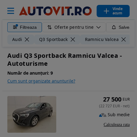
Vinde
acum
Oferte pentru tine
Filtreaza
Salveaza
Audi
Q3 Sportback
Ramnicu Valcea
Audi Q3 Sportback Ramnicu Valcea -
Autoturisme
Număr de anunțuri:
9
Cum sunt organizate anunturile?
27 500
EUR
(
22 727
EUR
-
net
)
Sub medie
Calculeaza rata