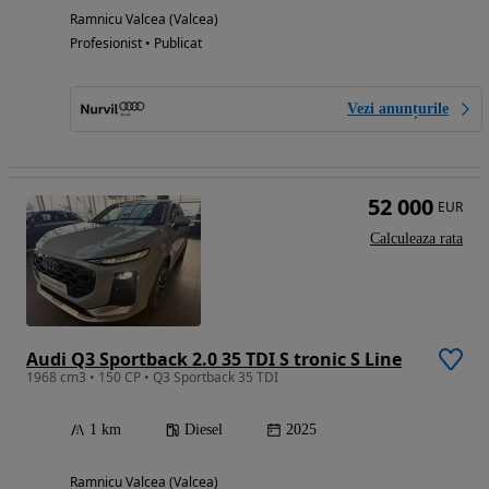
Ramnicu Valcea (Valcea)
Profesionist • Publicat
Vezi anunțurile
52 000
EUR
Calculeaza rata
Audi Q3 Sportback 2.0 35 TDI S tronic S Line
1968 cm3 • 150 CP • Q3 Sportback 35 TDI
1 km
Diesel
2025
Ramnicu Valcea (Valcea)