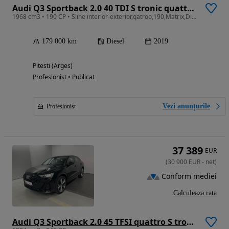
Audi Q3 Sportback 2.0 40 TDI S tronic quattro S Line
1968 cm3 • 190 CP • Sline interior-exterior,qatroo,190,Matrix,Distronik
179 000 km
Diesel
2019
Pitesti (Arges)
Profesionist • Publicat
Vezi anunțurile
Profesionist
37 389
EUR
(
30 900
EUR
-
net
)
Conform mediei
Calculeaza rata
Audi Q3 Sportback 2.0 45 TFSI quattro S tronic S Line