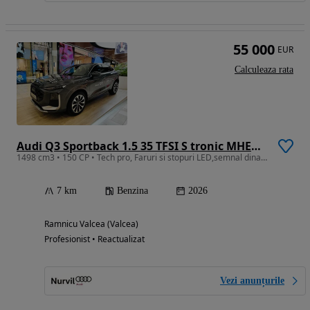
55 000
EUR
Calculeaza rata
Audi Q3 Sportback 1.5 35 TFSI S tronic MHEV S Line
1498 cm3 • 150 CP • Tech pro, Faruri si stopuri LED,semnal dinamic, Pachet exterior S line
7 km
Benzina
2026
Ramnicu Valcea (Valcea)
Profesionist • Reactualizat
Vezi anunțurile