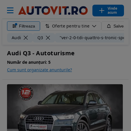
Vinde
acum
Oferte pentru tine
Filtreaza
Salveaza
Audi
Q3
"ver-2-0-tdi-quattro-s-tronic-sport"
Audi Q3 - Autoturisme
Număr de anunțuri:
5
Cum sunt organizate anunturile?