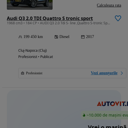
Calculeaza rata
Audi Q3 2.0 TDI Quattro S tronic sport
1968 cm3 • 184 CP • AUDI Q3 2.0 Tdi S- line ,Quattro S-tronic Sport 135 kw / 184 cp, ,
199 450 km
Diesel
2017
Cluj-Napoca (Cluj)
Profesionist • Publicat
Vezi anunțurile
Profesionist
~10.000 de mașini ev
Vrei o mașină