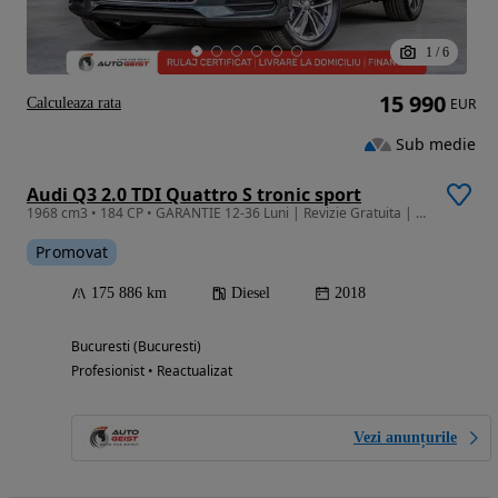
1
/
6
15 990
Calculeaza rata
EUR
Sub medie
Audi Q3 2.0 TDI Quattro S tronic sport
1968 cm3 • 184 CP • GARANTIE 12-36 Luni | Revizie Gratuita | Finantare | Rulaj Certificat
Promovat
175 886 km
Diesel
2018
Bucuresti (Bucuresti)
Profesionist • Reactualizat
Vezi anunțurile