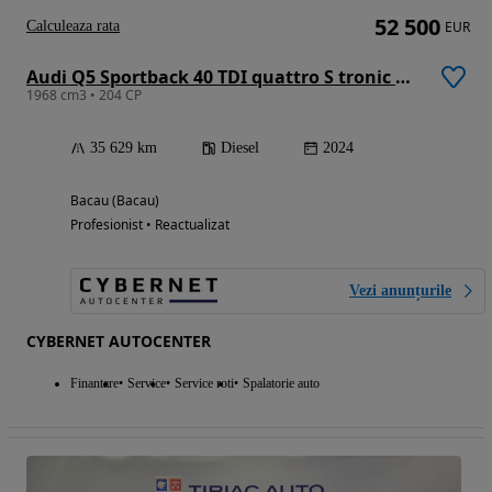
52 500
Calculeaza rata
EUR
Audi Q5 Sportback 40 TDI quattro S tronic MHEV S Line
1968 cm3 • 204 CP
35 629 km
Diesel
2024
Bacau (Bacau)
Profesionist • Reactualizat
Vezi anunțurile
CYBERNET AUTOCENTER
Finantare
Service
Service roti
Spalatorie auto