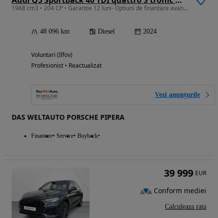
Audi Q5 Sportback 40 TDI quattro S tronic MHEV S Line
1968 cm3 • 204 CP • Garantie 12 luni- Optiuni de finantare avantajoase
48 096 km
Diesel
2024
Voluntari (Ilfov)
Profesionist • Reactualizat
Vezi anunțurile
DAS WELTAUTO PORSCHE PIPERA
Finantare
Service
Buyback
39 999
EUR
Conform mediei
Calculeaza rata