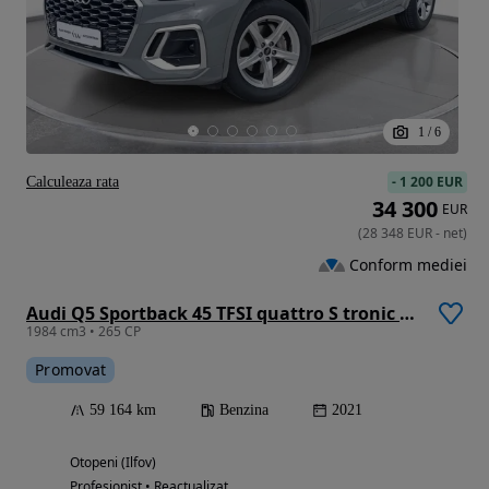
1
/
6
-
1 200 EUR
Calculeaza rata
34 300
EUR
(
28 348
EUR
-
net
)
Conform mediei
Audi Q5 Sportback 45 TFSI quattro S tronic MHEV S Line
1984 cm3 • 265 CP
Promovat
59 164 km
Benzina
2021
Otopeni (Ilfov)
Profesionist • Reactualizat