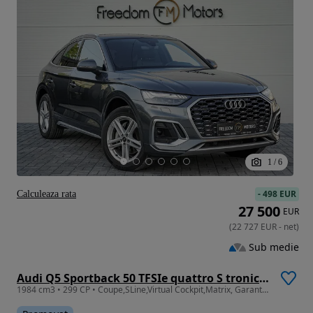
1
/
6
-
498 EUR
Calculeaza rata
27 500
EUR
(
22 727
EUR
-
net
)
Sub medie
Audi Q5 Sportback 50 TFSIe quattro S tronic S line business
1984 cm3 • 299 CP • Coupe,SLine,Virtual Cockpit,Matrix, Garantie AUDI 12 luni