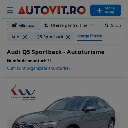
Vinde
acum
Oferte pentru tine
Filtreaza
Salveaza
Șterge filtrele
Audi
Q5 Sportback
Audi Q5 Sportback - Autoturisme
Număr de anunțuri:
31
Cum sunt organizate anunturile?