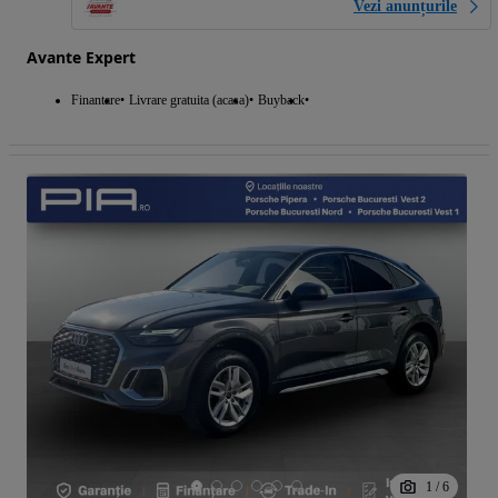
Vezi anunțurile
Avante Expert
Finantare
Livrare gratuita (acasa)
Buyback
1
/
6