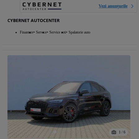
Vezi anunțurile
CYBERNET AUTOCENTER
Finantare
Service
Service roti
Spalatorie auto
1
/
6