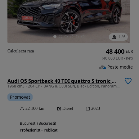
1
/
6
48 400
Calculeaza rata
EUR
(
40 000
EUR
-
net
)
Peste medie
Audi Q5 Sportback 40 TDI quattro S tronic MHEV S Line
1968 cm3 • 204 CP • BANG & OLUFSEN, Black Edition, Panoramic, Virtual, Camera 360
Promovat
22 100 km
Diesel
2023
Bucuresti (Bucuresti)
Profesionist • Publicat