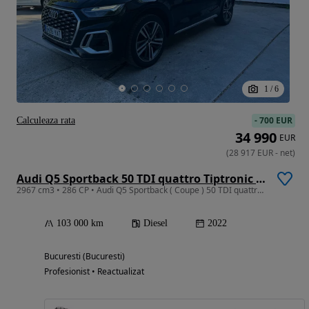
1
/
6
-
700 EUR
Calculeaza rata
34 990
EUR
(
28 917
EUR
-
net
)
Audi Q5 Sportback 50 TDI quattro Tiptronic MHEV S Line
2967 cm3 • 286 CP • Audi Q5 Sportback ( Coupe ) 50 TDI quattro Tiptronic MHEV S Line
103 000 km
Diesel
2022
Bucuresti (Bucuresti)
Profesionist • Reactualizat