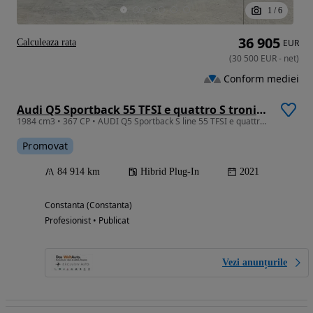
1
/
6
36 905
Calculeaza rata
EUR
(
30 500
EUR
-
net
)
Conform mediei
Audi Q5 Sportback 55 TFSI e quattro S tronic PHEV S Line
1984 cm3 • 367 CP • AUDI Q5 Sportback S line 55 TFSI e quattro 367 CP , 367 CP, ST7 2021MY
Promovat
84 914 km
Hibrid Plug-In
2021
Constanta (Constanta)
Profesionist • Publicat
Vezi anunțurile