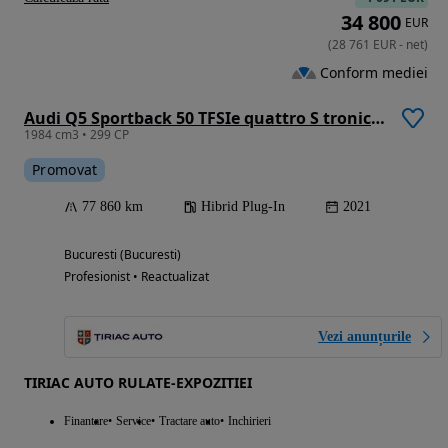
34 800
EUR
(
28 761
EUR
-
net
)
Conform mediei
Audi Q5 Sportback 50 TFSIe quattro S tronic S line
1984 cm3 • 299 CP
Promovat
77 860 km
Hibrid Plug-In
2021
Bucuresti (Bucuresti)
Profesionist • Reactualizat
Vezi anunțurile
TIRIAC AUTO RULATE-EXPOZITIEI
Finantare
Service
Tractare auto
Inchirieri