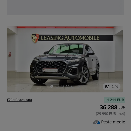
1
/
6
-
1 211 EUR
Calculeaza rata
36 288
EUR
(
29 990
EUR
-
net
)
Peste medie