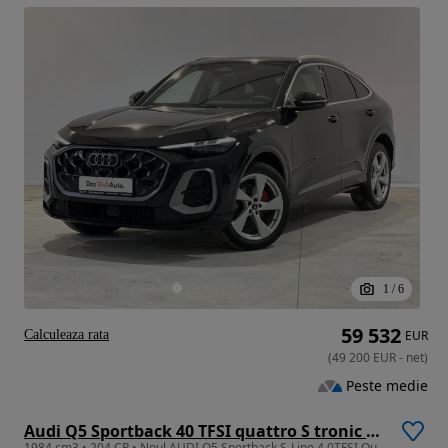
1
/
6
59 532
Calculeaza rata
EUR
(
49 200
EUR
-
net
)
Peste medie
Audi Q5 Sportback 40 TFSI quattro S tronic MHEV
1984 cm3 • 204 CP • Noul AUDI Q5 Sportback S-Line 4.0TFSI Quattro ST7 204CP 2026MY