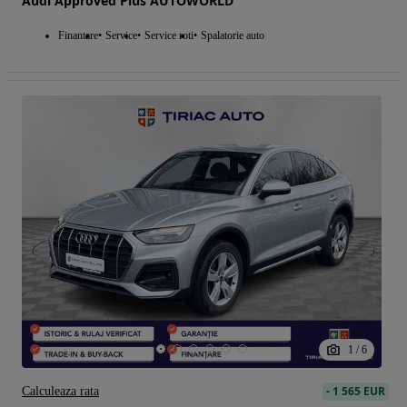
Audi Approved Plus AUTOWORLD
Finantare
Service
Service roti
Spalatorie auto
1
/
6
-
1 565 EUR
Calculeaza rata