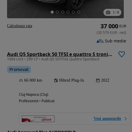
1
/
6
37 000
Calculeaza rata
EUR
(
30 579
EUR
-
net
)
Sub medie
Audi Q5 Sportback 50 TFSI e quattro S tronic PHEV S Line
1984 cm3 • 299 CP • Audi Q5 50TFSIe Quattro Sportback
Promovat
66 000 km
Hibrid Plug-In
2022
Cluj-Napoca (Cluj)
Profesionist • Publicat
Vezi anunțurile