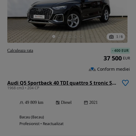
1
/
6
-
400 EUR
Calculeaza rata
37 500
EUR
Conform mediei
Audi Q5 Sportback 40 TDI quattro S tronic S line
1968 cm3 • 204 CP
49 809 km
Diesel
2021
Bacau (Bacau)
Profesionist • Reactualizat