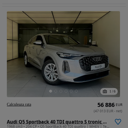
1
/
6
56 886
Calculeaza rata
EUR
(
47 013
EUR
-
net
)
Audi Q5 Sportback 40 TDI quattro S tronic MHEV Advanced
1968 cm3 • 204 CP • Q5 SportBack 40 TDI quattro | MHEV | Tech Plus | S-line interior